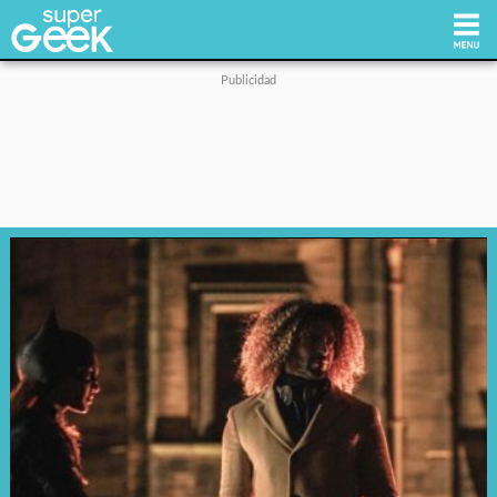
Inicio
Tecnología
Videojuegos
Reviews
Cultura Pop
Streaming
Síguenos: