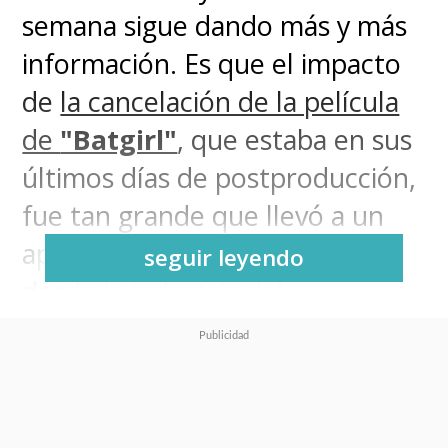
semana sigue dando más y más
información. Es que el impacto
de
la cancelación de la película
de
"Batgirl"
, que estaba en sus
últimos días de postproducción,
fue tan grande que llevó a un
apoyo prácticamente total
seguir leyendo
desde la industria del
entretenimiento a todos los
involucrados en el proyecto y
desató la furia de los fans contra
Warner Bros.