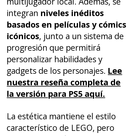
multijugador local. Además, se
still of Leslie Grace’s
integran
niveles inéditos
Batgirl and Michael
basados en películas y cómics
Keaton’s Batman from
icónicos
, junto a un sistema de
the set of the cancelled
progresión que permitirá
‘BATGIRL’ film.
personalizar habilidades y
pic.twitter.com/HAosZ01Sgi
gadgets de los personajes.
Lee
— DiscussingFilm (@DiscussingFilm)
August 5, 2022
nuestra reseña completa de
la versión para PS5 aquí.
La estética mantiene el estilo
característico de LEGO, pero