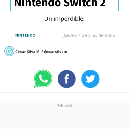
Nintendo Switch 2
adaptaciones.
Un imperdible.
Jueves 4 de junio de 2026
NINTENDO
César Silva M. / @csarsilvam
Un día después de conocerse las
declaraciones de Zaslav, se
reveló que
el jefe de DC Films,