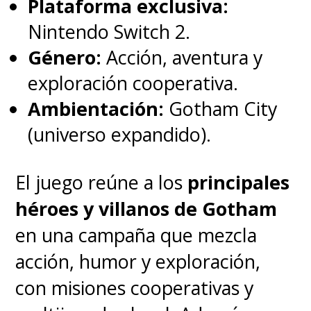
reveló en sus Stories de
Plataforma exclusiva:
Instagram una foto de la cinta
Nintendo Switch 2.
que muestra a
Leslie Grace
Género:
Acción, aventura y
como "Batgirl" junto al
exploración cooperativa.
"Batman" de Michael Keaton
,
Ambientación:
Gotham City
un encuentro que ya no
(universo expandido).
podremos ver luego de que el
El juego reúne a los
principales
estudio decidiera dar término al
héroes y villanos de Gotham
proyecto, que
no se lanzará ni
en una campaña que mezcla
en cines ni streaming
.
acción, humor y exploración,
con misiones cooperativas y
Adil El Arbi has shared a