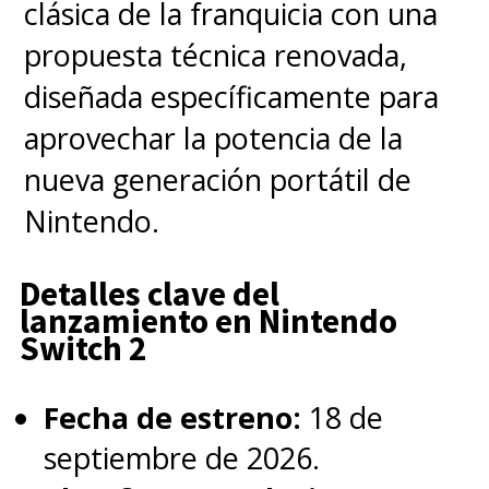
clásica de la franquicia con una
para el 21 de octubre.
propuesta técnica renovada,
diseñada específicamente para
"Hace una pausa. La decisión no
aprovechar la potencia de la
ha sido tomada para hacer esta
nueva generación portátil de
adversidad, todavía", dijo una
Nintendo.
fuente.
Detalles clave del
lanzamiento en Nintendo
Por su parte,
Adil El Arbi
, uno
Switch 2
de los dos directores de la
cancelada película
Fecha de estreno:
18 de
protagonizada por "Babs",
septiembre de 2026.