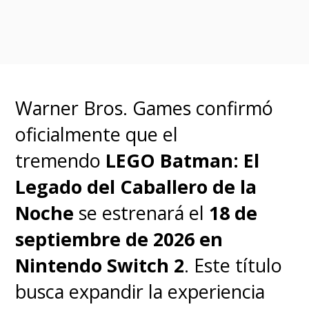
película, quienes se enteraron
de la decisión el mismo día que
se dio a conocer la noticia, el 2
de octubre.
Warner Bros. Games confirmó
oficialmente que el
Hamada, que asumió la
tremendo
LEGO Batman: El
presidencia de DC Films en
Legado del Caballero de la
2018, finalmente optó por
Noche
se estrenará el
18 de
permanecer en su puesto, por
septiembre de 2026 en
ahora, al menos hasta el
Nintendo Switch 2
. Este título
estreno de "Black Adam" con
busca expandir la experiencia
Dwayne Johnson
, programado