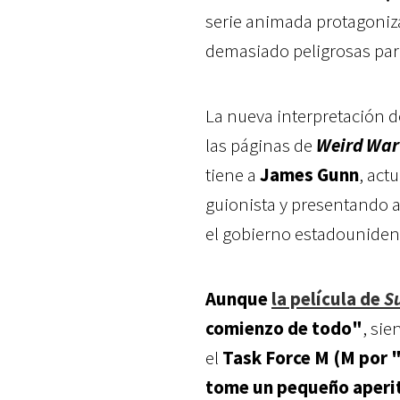
serie animada protagoniz
demasiado peligrosas pa
La nueva interpretación 
las páginas de
Weird War 
tiene a
James Gunn
, actu
guionista y presentando a
el gobierno estadounidens
Aunque
la película de
S
comienzo de todo"
, si
el
Task Force M (M por
tome un pequeño aperiti