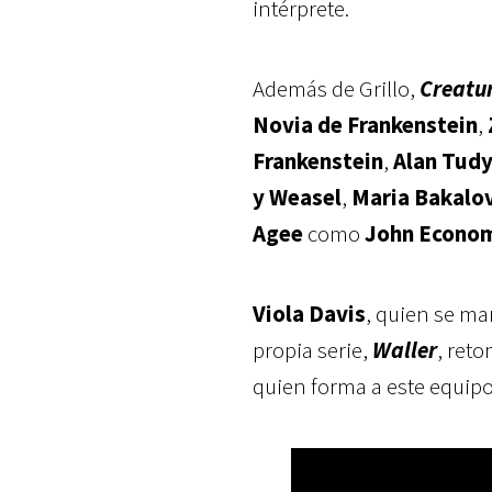
intérprete.
Además de Grillo,
Creatu
Novia de Frankenstein
,
Frankenstein
,
Alan Tud
y Weasel
,
Maria Bakalo
Agee
como
John Econo
Viola Davis
, quien se m
propia serie,
Waller
, ret
quien forma a este equip