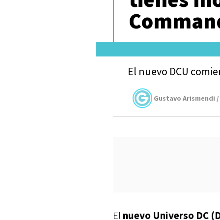
Commando
El nuevo DCU comien
Gustavo Arismendi /
El
nuevo Universo DC (