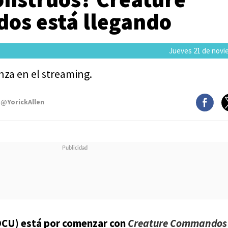
s está llegando
Jueves 21 de novi
za en el streaming.
 @YorickAllen
DCU) está por comenzar con
Creature Commandos