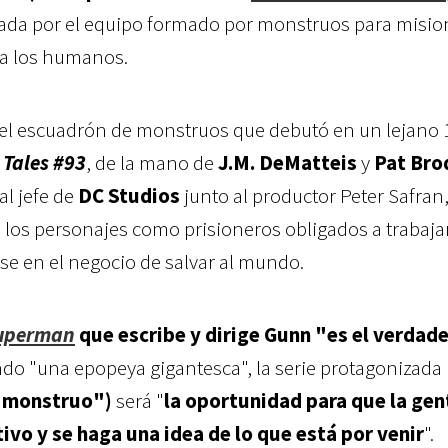
ada por el equipo formado por monstruos para misio
ra los humanos.
del escuadrón de monstruos que debutó en un lejano 
Tales #93
, de la mano de
J.M. DeMatteis
y
Pat Bro
al jefe de
DC Studios
junto al productor Peter Safra
 los personajes como prisioneros obligados a trabaja
e en el negocio de salvar al mundo.
uperman
que escribe y dirige Gunn "es el verdad
endo "una epopeya gigantesca", la serie protagonizada
 "monstruo")
será "
la oportunidad para que la gen
vo y se haga una idea de lo que está por venir
".