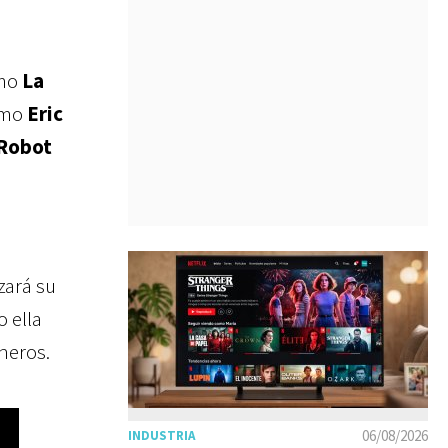
mo
La
mo
Eric
 Robot
zará su
o ella
neros.
06/08/2026
INDUSTRIA