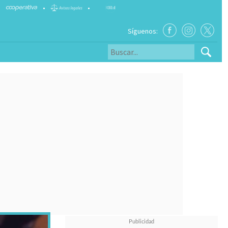
•
•
Síguenos: