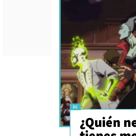
DC
¿Quién n
tienes m