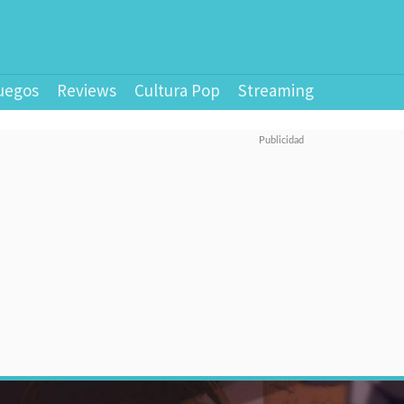
uegos
Reviews
Cultura Pop
Streaming