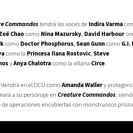
re Commandos
tendrá las voces de
Indira Varma
co
Zoë Chao
como
Nina Mazursky
,
David Harbour
co
yk
como
Doctor Phosphorus
,
Sean Gunn
como
G.I.
va
como la
Princesa Ilana Rostovic
,
Steve
mos
y
Anya Chalotra
como la villana
Circe
.
antendrá en el DCU como
Amanda Waller
y protagoni
omará a su personaje en
Creature Commandos
, siend
o de operaciones encubiertas con monstruosos prisio