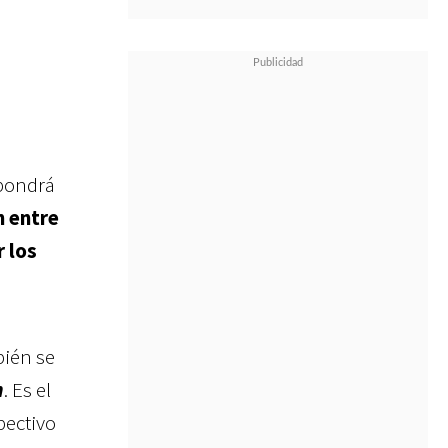
 pondrá
n entre
r los
bién se
n
. Es el
pectivo