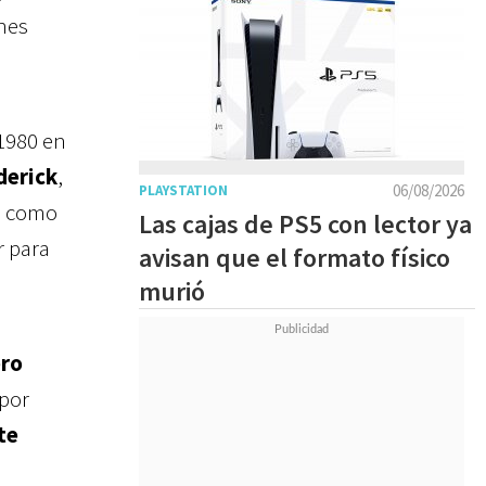
nes
1980 en
derick
,
06/08/2026
PLAYSTATION
n, como
Las cajas de PS5 con lector ya
r para
avisan que el formato físico
murió
ero
 por
te