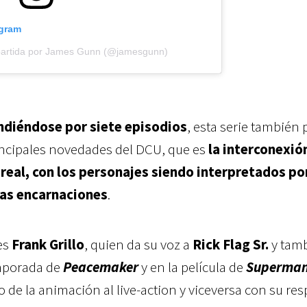
agram
partida por James Gunn (@jamesgunn)
ndiéndose por siete episodios
, e
sta serie también
rincipales novedades del DCU, que es
la interconexió
 real, con los personajes siendo interpretados po
as encarnaciones
.
es
Frank Grillo
, quien da su voz a
Rick Flag Sr.
y tam
emporada de
Peacemaker
y en la película de
Superma
de la animación al live-action y viceversa con su res