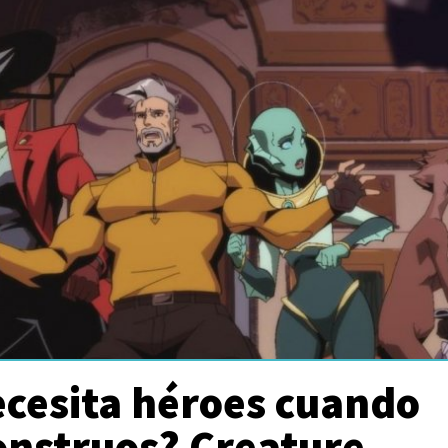
ecesita héroes cuando
onstruos? Creature