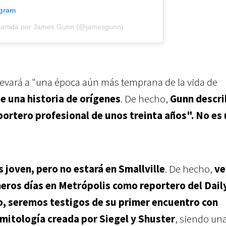
agram
partida por James Gunn (@jamesgunn)
levará a "
una época aún más temprana de la vida de
de una historia de orígenes
. De hecho,
Gunn descri
ortero profesional de unos treinta años". No es
joven, pero no estará en Smallville
. De hecho,
ve
meros días en Metrópolis como reportero del Dail
, seremos testigos de su primer encuentro con
 mitología creada por Siegel y Shuster
, siendo un