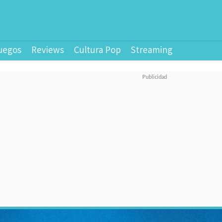
uegos
Reviews
Cultura Pop
Streaming