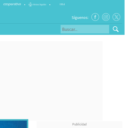
•
•
Síguenos: