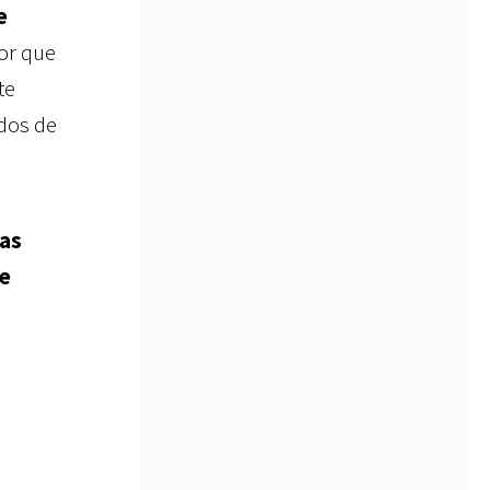
e
mor que
te
dos de
las
de