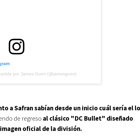
agram
partida por James Gunn (@jamesgunn)
to a Safran sabían desde un inicio cuál sería el l
yendo de regreso
a
l clásico "
DC Bullet" diseñado
magen oficial de la división.