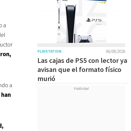
o a
del
ductor
06/08/2026
PLAYSTATION
ron,
Las cajas de PS5 con lector ya
avisan que el formato físico
murió
ndo a
 han
d,