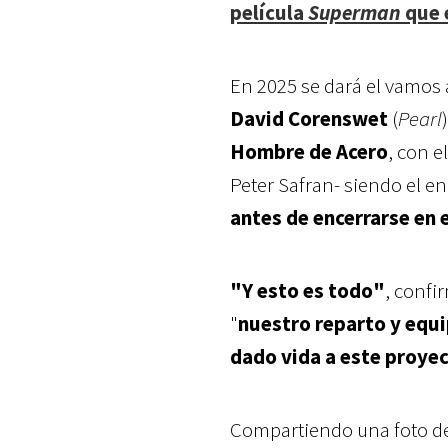
película
Superman
que 
En 2025 se dará el vamos a
David Corenswet
(
Pearl
Hombre de Acero
, con e
Peter Safran- siendo el 
antes de encerrarse en
"Y esto es todo"
, confi
"
nuestro reparto y equi
dado vida a este proye
Compartiendo una foto d