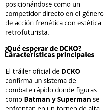
posicionándose como un
competidor directo en el género
de acción frenética con estética
retrofuturista.
¿Qué esperar de DCKO?
Características principales
El tráiler oficial de
DCKO
En el idioma original, Reeves se
confirma un sistema de
suma a un potente elenco de
combate rápido donde figuras
voces encabezado por
Ben
como
Batman y Superman
se
Schwartz
como Sonic,
Idris
enfrentan en un torneo de alta