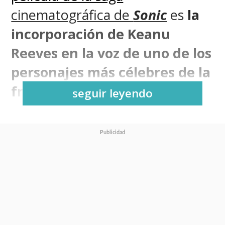
cinematográfica de
Sonic
es
la
incorporación de Keanu
Reeves en la voz de uno de los
personajes más célebres de la
franquicia, Shadow
.
seguir leyendo
El último tráiler permitió
escuchar con mayor atención
el trabajo del actor como el
Erizo Supremo, quien viene
en busca de venganza y será
la humanidad la que pague el