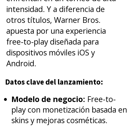
Elba
como Knuckles y
Colleen
intensidad. Y a diferencia de
O'Shaughnessey
como Tails,
otros títulos, Warner Bros.
además de los personajes
apuesta por una experiencia
humanos con
James Marsden
free-to-play diseñada para
como Tom Wachowski,
Tika
dispositivos móviles iOS y
Sumpter
como Maddie
Android.
Wachowski y
Lee Majdoub
como el Agente Stone.
Datos clave del lanzamiento:
Modelo de negocio:
Free-to-
Sonic 3
tiene un estreno
play con monetización basada en
confirmado en
cines de Chile
skins y mejoras cosméticas.
y Latinoamérica para el