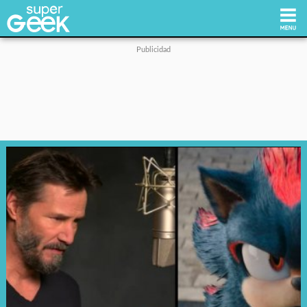
Inicio
Tecnología
Videojuegos
Reviews
Cultura Pop
Streaming
Síguenos: