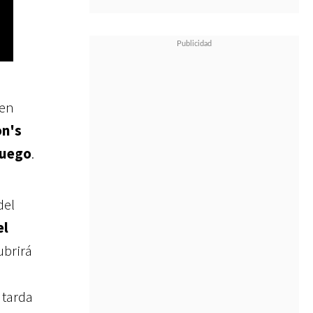
 en
on's
juego
.
del
el
ubrirá
 tarda