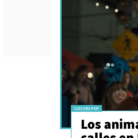
CULTURA POP
Los anima
calles en