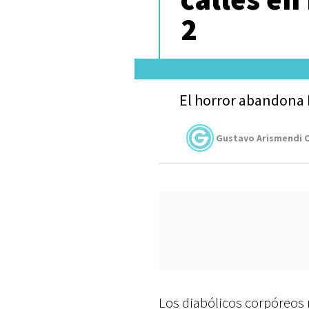
2
El horror abandona F
Gustavo Arismendi C
Los diabólicos corpóreo