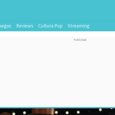
uegos
Reviews
Cultura Pop
Streaming