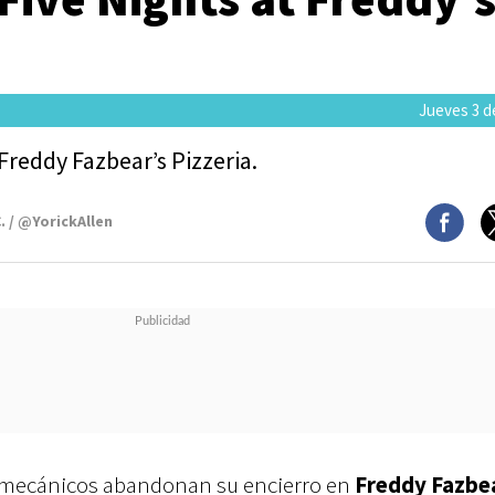
Jueves 3 de
reddy Fazbear’s Pizzeria.
. / @YorickAllen
s mecánicos abandonan su encierro en
Freddy Fazbe