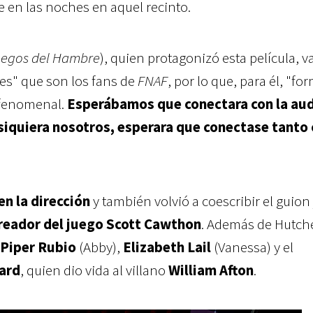
e en las noches en aquel recinto.
uegos del Hambre
), quien protagonizó esta película, v
les" que son los fans de
FNAF
, por lo que, para él, "fo
 fenomenal.
Esperábamos que conectara con la aud
 siquiera nosotros, esperara que conectase tant
n la dirección
y también volvió a coescribir el guion
reador del juego Scott Cawthon
. Además de Hutch
Piper Rubio
(Abby),
Elizabeth Lail
(Vanessa) y el
ard
, quien dio vida al villano
William Afton
.