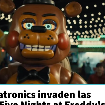
tronics invaden las
 Five Nights at Freddy'