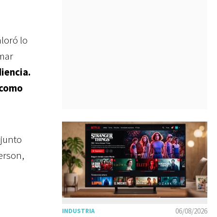
aloró lo
rmar
iencia.
o como
 junto
erson,
06/08/2026
INDUSTRIA