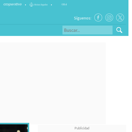
•
•
Síguenos: