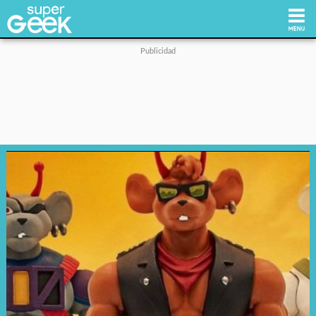
Inicio
Tecnología
Videojuegos
Reviews
Cultura Pop
Streaming
Síguenos: