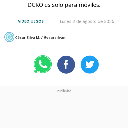
DCKO es solo para móviles.
nos muestra al trío de hermanos
ratoniles de vuelta en unos
Lunes 3 de agosto de 2026
VIDEOJUEGOS
imperdibles coleccionables y con
César Silva M. / @csarsilvam
diseños bastante fieles a los de
la serie animada noventera.