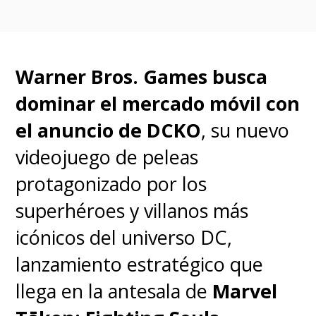
Estas nuevas aventuras
animadas llegarán a
casi tres
décadas después de que se
Warner Bros. Games busca
emitiera el último capítulo de
dominar el mercado móvil con
la original
, que contó con tres
el anuncio de DCKO
, su nuevo
temporadas y finalizó en febrero
videojuego de peleas
de 2006.
protagonizado por los
superhéroes y villanos más
icónicos del universo DC,
lanzamiento estratégico que
llega en la antesala de
Marvel