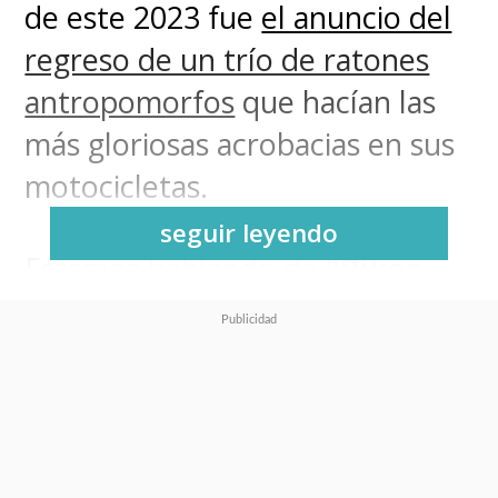
de este 2023 fue
el anuncio del
regreso de un trío de ratones
antropomorfos
que hacían las
más gloriosas acrobacias en sus
motocicletas.
seguir leyendo
Estamos hablando de
"Biker
Mice from Mars" (Los
Motorratones de Marte)
, la
serie de los 90 creada por
Rick
Ungar
que nos presentó a tres
hermanos,
"Throttle", "Modo"