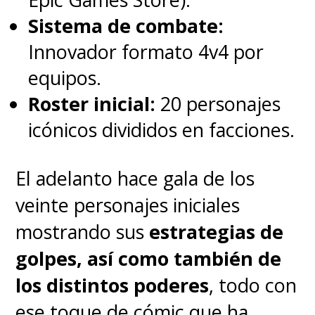
"Avispa"
, la nueva película
Sistema de combate:
también tendrá la
aparición
Innovador formato 4v4 por
de
"M.O.D.O.K."
, el clásico
equipos.
villano de la enorme cabeza que
Roster inicial:
20 personajes
lidera la organización A.I.M.
icónicos divididos en facciones.
(Ideas Mecánicas Avanzadas) y
cuyo nombre significa
El adelanto hace gala de los
"Organismo Móvil/Mecanizado
veinte personajes iniciales
Diseñado Sólo para Matar".
mostrando sus
estrategias de
golpes, así como también de
"Ant-Man and the Wasp:
los distintos poderes
, todo con
Quantumania" se estrenará
ese toque de cómic que ha