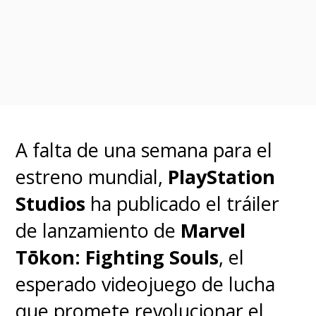
principal motivación es
simplemente, 'Quiero pasar
más tiempo con mi hija'
",
detalló el cineasta, que dirigió
las tres películas de "Ant-Man".
A falta de una semana para el
"
Y ahora
-añadió Reed-
entra
estreno mundial,
PlayStation
en contacto con un villano en
Studios
ha publicado el tráiler
esta película, 'Kang el
de lanzamiento de
Marvel
Conquistador', que domina el
Tōkon: Fighting Souls
, el
tiempo, y ¿qué significa eso
esperado videojuego de lucha
para ellos?
".
que promete revolucionar el