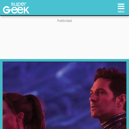
Inicio
Tecnología
Videojuegos
Reviews
Cultura Pop
Streaming
Síguenos: