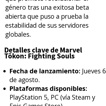
género tras una exitosa beta
abierta que puso a prueba la
estabilidad de sus servidores
globales.
Detalles clave de Marvel
Tōkon: Fighting Souls
Fecha de lanzamiento:
Jueves 6
Junto con el regreso de varios
de agosto.
personajes de las dos primeras
Plataformas disponibles:
entregas, incluyendo
PlayStation 5, PC (vía Steam y
a
Evangeline Lilly como
Epic Games Store).