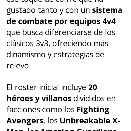
el 16 de febrero de 2023,
gustado tanto y con un
sistema
dando inicio a la Fase 5 de
de combate por equipos 4v4
Marvel Studios.
que busca diferenciarse de los
clásicos 3v3, ofreciendo más
dinamismo y estrategias de
relevo.
El roster inicial incluye
20
héroes y villanos
divididos en
facciones como los
Fighting
Avengers
, los
Unbreakable X-