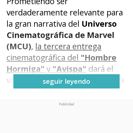
Prometiendo ser
verdaderamente relevante para
la gran narrativa del
Universo
Cinematográfica de Marvel
(MCU)
,
la tercera entrega
cinematográfica del
"Hombre
Hormiga"
y
"Avispa"
dará el
vamos al 2023 con una aventura
seguir leyendo
que presentará a una de las
variantes del gran villano de la
actual "
Saga del Multiverso
",
el
mismísimo
"Kang el