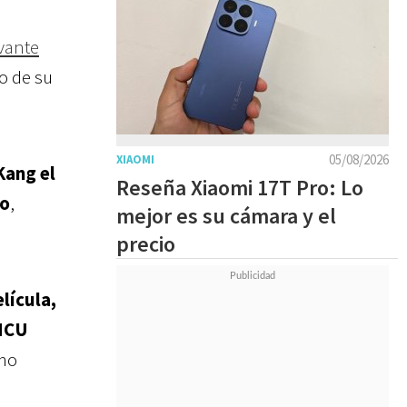
evante
o de su
05/08/2026
XIAOMI
Kang el
Reseña Xiaomi 17T Pro: Lo
co
,
mejor es su cámara y el
precio
lícula,
 MCU
mo