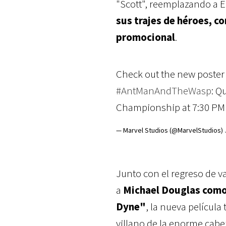
"Scott", reemplazando a
sus trajes de héroes, c
promocional
.
Check out the new poster 
#AntManAndTheWasp
: Q
Championship at 7:30 PM
— Marvel Studios (@MarvelStudios)
Junto con el regreso de v
a
Michael Douglas como
Dyne"
, la nueva película
villano de la enorme cabez