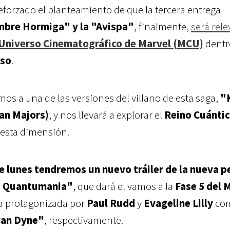
reforzado el planteamiento de que la tercera entrega
bre Hormiga" y la "Avispa"
, finalmente,
será rel
Universo Cinematográfico de Marvel (MCU)
dentr
rso
.
s a una de las versiones del villano de esta saga,
"
an Majors)
, y nos llevará a explorar el
Reino Cuánti
 esta dimensión.
e lunes tendremos un nuevo tráiler de la nueva pe
: Quantumania"
, que dará el vamos a la
Fase 5 del
a protagonizada por
Paul Rudd
y
Evageline Lilly
co
van Dyne"
, respectivamente.