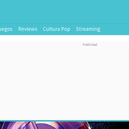
uegos
Reviews
Cultura Pop
Streaming