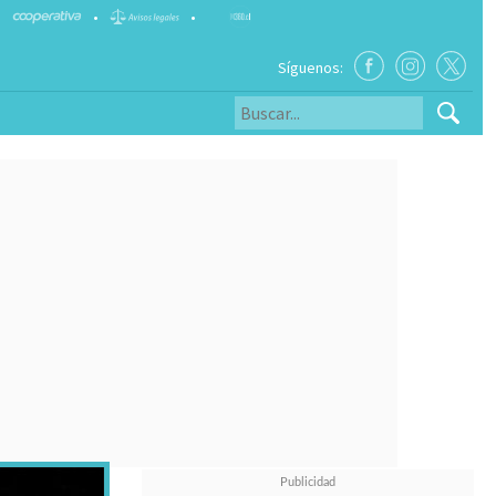
•
•
Síguenos: