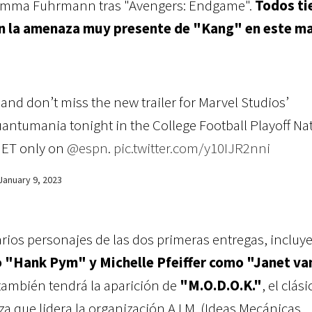
 Emma Fuhrmann tras "Avengers: Endgame".
Todos ti
on la amenaza muy presente de "Kang" en este ma
and don’t miss the new trailer for Marvel Studios’
uantumania tonight in the College Football Playoff Na
 ET only on
@espn
.
pic.twitter.com/y10IJR2nni
January 9, 2023
arios personajes de las dos primeras entregas, inclu
 "Hank Pym" y Michelle Pfeiffer como "Janet va
 también tendrá la
aparición de
"M.O.D.O.K."
, el clási
a que lidera la organización A.I.M. (Ideas Mecánicas