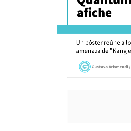
afiche
Un póster reúne a lo
amenaza de "Kang e
Gustavo Arismendi /