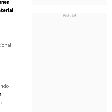
enen
terial
tional
yendo
n
co