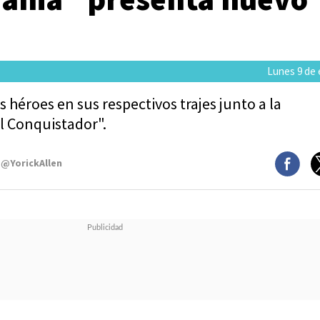
Lunes 9 de 
s héroes en sus respectivos trajes junto a la
l Conquistador".
 @YorickAllen