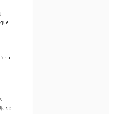
l
o que
tional
s
hija de