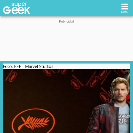
Inicio
Tecnología
Foto: EFE - Marvel Studios
Videojuegos
Reviews
Cultura Pop
Streaming
Síguenos: