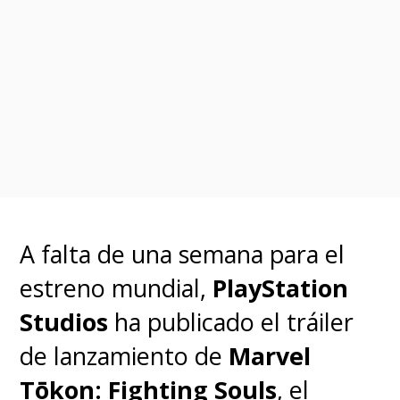
"Killers of the Flower Moon",
para el que Martin Scorsese
se ha aliado con Apple
.
El cineasta estadounidense, que
recibió allí la Palma de Oro en
1976 por "Taxi Driver", no había
vuelto a formar parte de la
A falta de una semana para el
selección oficial desde que en
estreno mundial,
PlayStation
1986 presentó "After Hours",
Studios
ha publicado el tráiler
con la que se llevó el premio al
de lanzamiento de
Marvel
mejor director.
Tōkon: Fighting Souls
, el