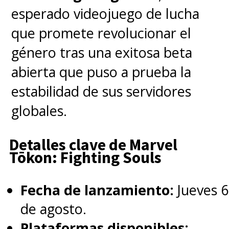
esperado videojuego de lucha
Su nuevo título se presentará,
que promete revolucionar el
en principio, fuera de
género tras una exitosa beta
competición, pero Frémaux no
abierta que puso a prueba la
descarta que finalmente se
estabilidad de sus servidores
integre en la carrera por la
globales.
Palma de Oro, ya que la
"invitación está hecha" y falta la
Detalles clave de Marvel
Tōkon: Fighting Souls
respuesta final de los
interesados.
Fecha de lanzamiento:
Jueves 6
de agosto.
"Es una cuestión que en toda
Plataformas disponibles: