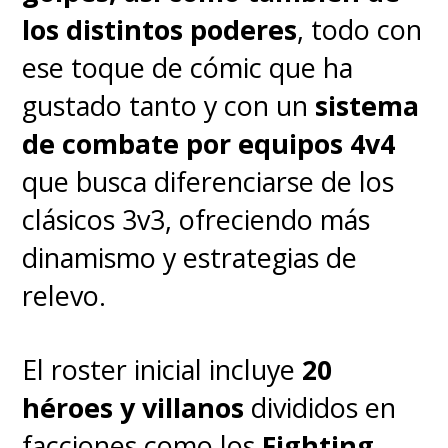
del Festival de Cannes
, en un
los distintos poderes
, todo con
apartado que solo contará con
ese toque de cómic que ha
un cineasta iberoamericano, el
gustado tanto y con un
sistema
brasileño Karim Aïnouz.
de combate por equipos 4v4
que busca diferenciarse de los
clásicos 3v3, ofreciendo más
dinamismo y estrategias de
relevo.
El roster inicial incluye
20
héroes y villanos
divididos en
facciones como los
Fighting