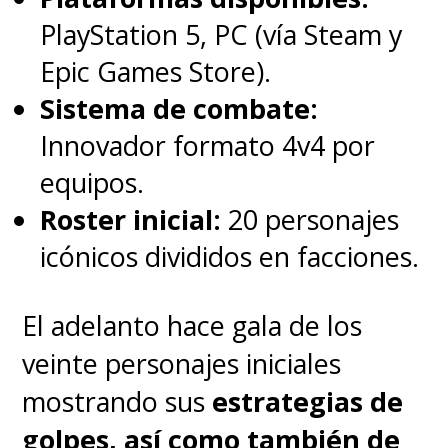
transparencia dejo abierta"
,
PlayStation 5, PC (vía Steam y
señaló, admitiendo que siempre
Epic Games Store).
es un riesgo para los grandes
Sistema de combate:
nombres del cine el entrar en
Innovador formato 4v4 por
competición y no salir
equipos.
premiados.
Roster inicial:
20 personajes
icónicos divididos en facciones.
Wes Anderson, Hirokazu Kore-
eda, Wim Wenders, Ken
El adelanto hace gala de los
Loach, Todd Haynes o Marco
veinte personajes iniciales
Bellochio competirán por la
mostrando sus
estrategias de
Palma de Oro de la 76 edición
golpes, así como también de