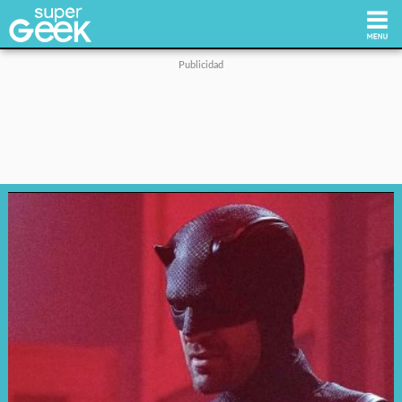
Inicio
Tecnología
Videojuegos
Reviews
Cultura Pop
Streaming
Síguenos: