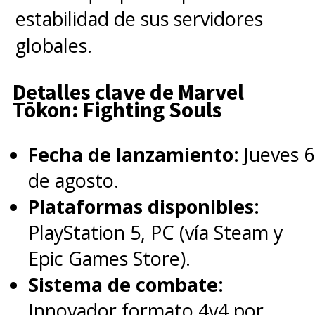
estabilidad de sus servidores
Charlie Cox and and
globales.
@KrystenRitter
talk
Detalles clave de Marvel
Marvel Television's
Tōkon: Fighting Souls
#DaredevilBornAgain
Season 2 at
#NYCC
!
Fecha de lanzamiento:
Jueves 6
pic.twitter.com/It7QioX7oB
de agosto.
Plataformas disponibles:
— Marvel Studios (@MarvelStudios)
October 11, 2025
PlayStation 5, PC (vía Steam y
Epic Games Store).
En la previa, el presidente de las
Sistema de combate:
divisiones Marvel Animation y
Innovador formato 4v4 por