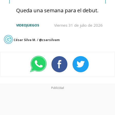
Queda una semana para el debut.
Just announced at
Viernes 31 de julio de 2026
VIDEOJUEGOS
#NYCC
: Marvel
Television's
César Silva M. / @csarsilvam
#DaredevilBornAgain
Season 2 is coming to
@DisneyPlus
March 2026!
pic.twitter.com/AryDfPQ2qg
— Marvel Studios (@MarvelStudios)
October 11, 2025
El panel de la
NYCC
también