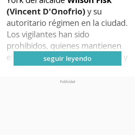
(Vincent D'Onofrio)
y su
autoritario régimen en la ciudad.
Los vigilantes han sido
prohibidos, quienes mantienen
el orden son policías corruptos y
seguir leyendo
se ha declarado la ley marcial.
Pero
Matt Murdock no estará
solo en esta batalla
.
Daredevil: Born Again
regresará con su segunda