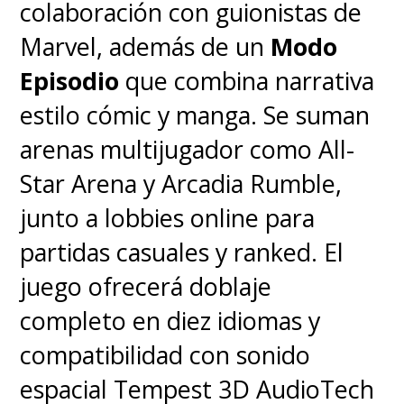
colaboración con guionistas de
donde mejor funciona. Nada de
Marvel, además de un
Modo
Multiverso ni amenazas de otro
Episodio
que combina narrativa
planeta, sino que problemas
estilo cómic y manga. Se suman
muy terrenales".
arenas multijugador como All-
Star Arena y Arcadia Rumble,
Ahora, pueden revivir todas las
junto a lobbies online para
temporadas de
Daredevil
,
Jessica
partidas casuales y ranked. El
Jones
,
Luke Cage
,
Iron Fist
,
The
juego ofrecerá doblaje
Punisher
y
The Defenders
,
completo en diez idiomas y
además de la primera
compatibilidad con sonido
temporada de
Daredevil: Born
espacial Tempest 3D AudioTech