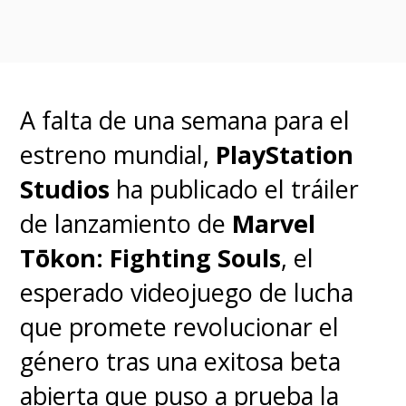
Con el retorno de
Jessica Jones
,
solo falta que el
Luke
Cage
de
Mike Colter
y el
Iron
A falta de una semana para el
Fist
de
Finn Jones
puedan dar
estreno mundial,
PlayStation
el salto al MCU para completar
Studios
ha publicado el tráiler
la alineación de los
Defensores
de lanzamiento de
Marvel
originales.
Tōkon: Fighting Souls
, el
esperado videojuego de lucha
que promete revolucionar el
Matt Murdock 🤝 Jessica
género tras una exitosa beta
Jones
abierta que puso a prueba la