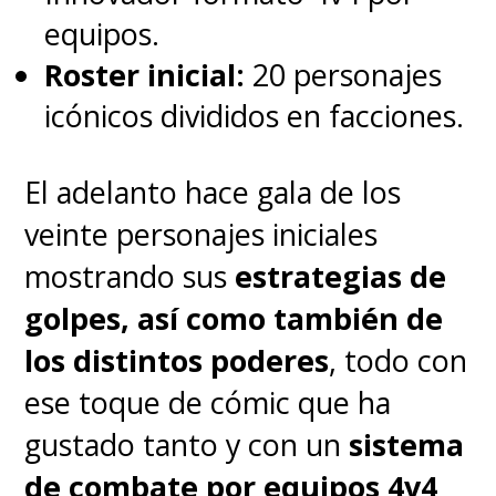
Marvel Television,
Brad
equipos.
Winderbaum
, conversó con
Roster inicial:
20 personajes
Entertainment Weekly
sobre el
icónicos divididos en facciones.
futuro de los títulos televisivos
del MCU y reveló que
la
El adelanto hace gala de los
segunda temporada de
Born
veinte personajes iniciales
Again
estará conectada con
mostrando sus
estrategias de
los eventos de
Spider-Man:
golpes, así como también de
Brand New Day
, la cuarta
los distintos poderes
, todo con
película del trepamuros que
ese toque de cómic que ha
protagoniza Tom Holland.
gustado tanto y con un
sistema
de combate por equipos 4v4