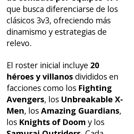
"Estamos en constante
que busca diferenciarse de los
comunicación con el equipo de
clásicos 3v3, ofreciendo más
Spider-Man: Brand New Day
para
dinamismo y estrategias de
asegurarnos de que exista
relevo.
coherencia. No queremos
arruinar la sorpresa, pero
sí
El roster inicial incluye
20
podemos decir que se
héroes y villanos
divididos en
desarrolla en el mismo
facciones como los
Fighting
mundo y eso es importante
",
Avengers
, los
Unbreakable X-
aseguró.
Men
, los
Amazing Guardians
,
los
Knights of Doom
y los
En nuestra reseña d
e
Samurai Outriders
. Cada