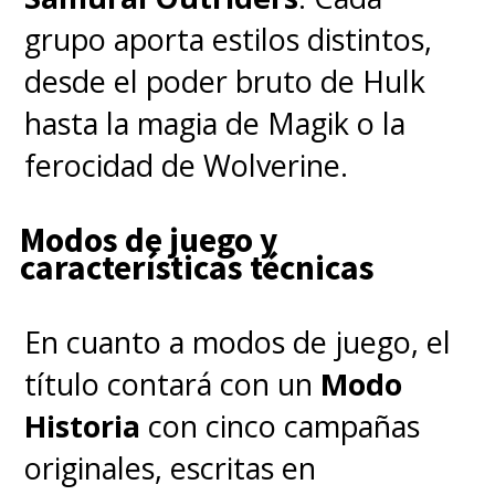
SuperGeek
destacamos que la
grupo aporta estilos distintos,
serie "es todo lo que prometía
desde el poder bruto de Hulk
con este inicio.
Es volver a
hasta la magia de Magik o la
nacer sin alejarse de lo que
ferocidad de Wolverine.
hizo única a la serie original y,
Modos de juego y
a la vez, tomando su propio
características técnicas
rumbo
(...) Mientras más toma
distancia de la desgastada
En cuanto a modos de juego, el
fórmula de Marvel, mientras
título contará con un
Modo
más se acerca al espíritu de la
Historia
con cinco campañas
serie original dejando en claro
originales, escritas en
que es su propia historia, es