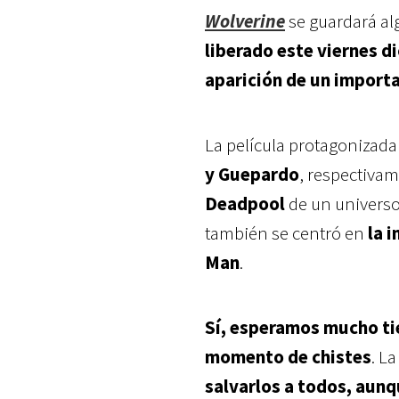
Wolverine
se guardará al
liberado este viernes d
aparición de un import
La película protagonizad
y Guepardo
, respectivam
Deadpool
de un universo 
también se centró en
la 
Man
.
Sí, esperamos mucho ti
momento de chistes
. L
salvarlos a todos, aunq