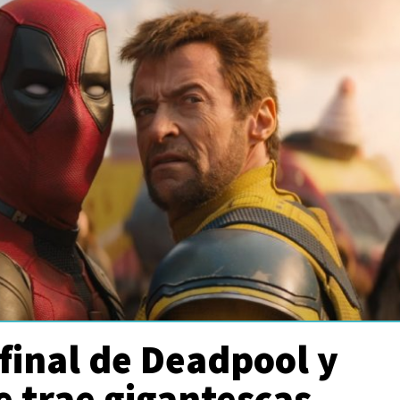
r final de Deadpool y
 trae gigantescas