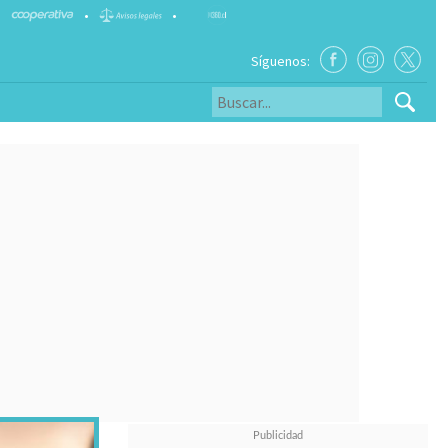
•
•
Síguenos: