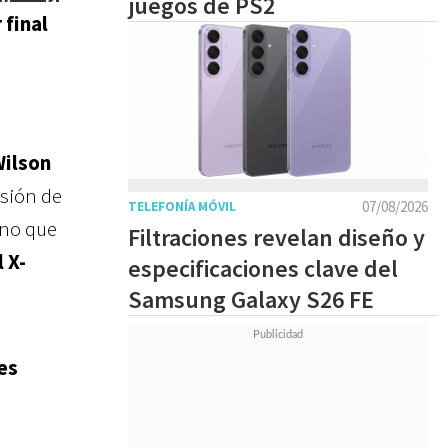
juegos de PS2
 final
ilson
rsión de
07/08/2026
TELEFONÍA MÓVIL
ino que
Filtraciones revelan diseño y
 X-
especificaciones clave del
Samsung Galaxy S26 FE
es