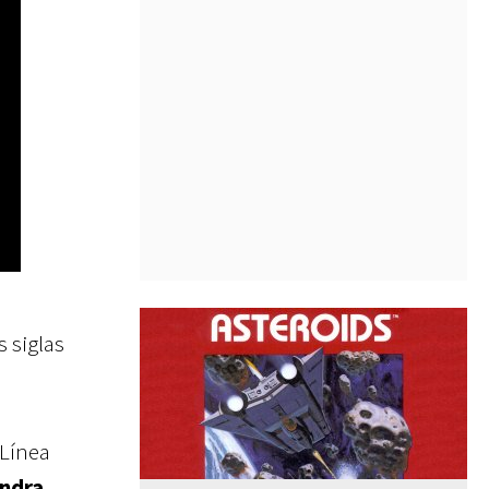
s siglas
 Línea
ndra