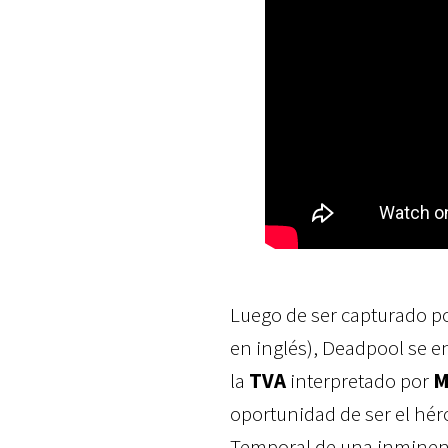
Luego de ser capturado po
en inglés), Deadpool se e
la
TVA
interpretado por
M
oportunidad de ser el hér
Temporal de una inminent