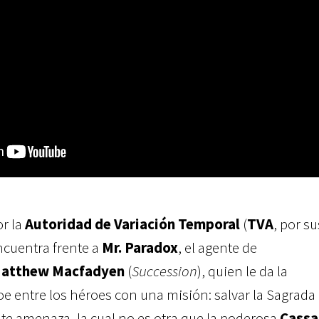
r la
Autoridad de Variación Temporal
(
TVA
, por su
ncuentra frente a
Mr. Paradox
, el agente de
atthew Macfadyen
(
Succession
), quien le da la
oe entre los héroes con una misión: salvar la Sagrada
e amenaza, la cual no es otra que la poderosa
Cassa