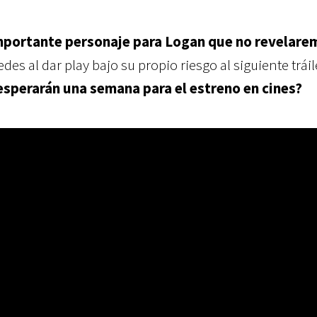
importante personaje para Logan que no revelare
es al dar play bajo su propio riesgo al siguiente tráil
esperarán una semana para el estreno en cines?