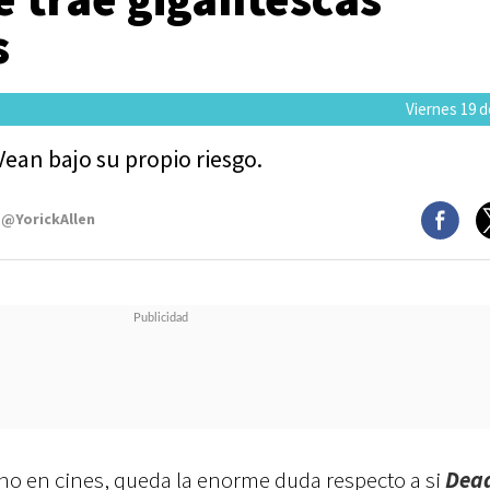
s
Viernes 19 d
 Vean bajo su propio riesgo.
 @YorickAllen
no en cines, queda la enorme duda respecto a si
Dead