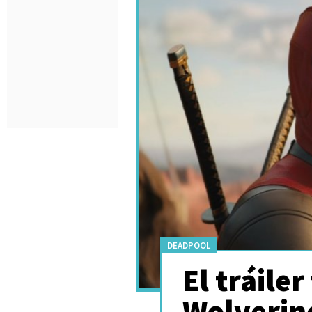
DEADPOOL
El tráile
Wolverine