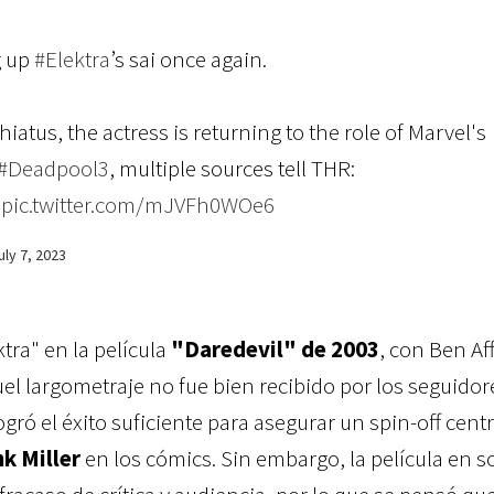
g up
#Elektra
’s sai once again.
hiatus, the actress is returning to the role of Marvel's
#Deadpool3
, multiple sources tell THR:
pic.twitter.com/mJVFh0WOe6
uly 7, 2023
ra" en la película
"Daredevil" de 2003
, con Ben Af
l largometraje no fue bien recibido por los seguidor
gró el éxito suficiente para asegurar un spin-off cent
nk Miller
en los cómics. Sin embargo, la película en so