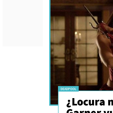
DEADPOOL
¿Locura m
Garner v