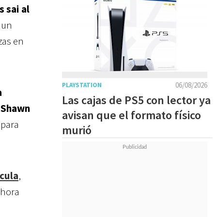
 sai al
 un
zas en
06/08/2026
PLAYSTATION
a
Las cajas de PS5 con lector ya
r
Shawn
avisan que el formato físico
 para
murió
cula
,
ahora