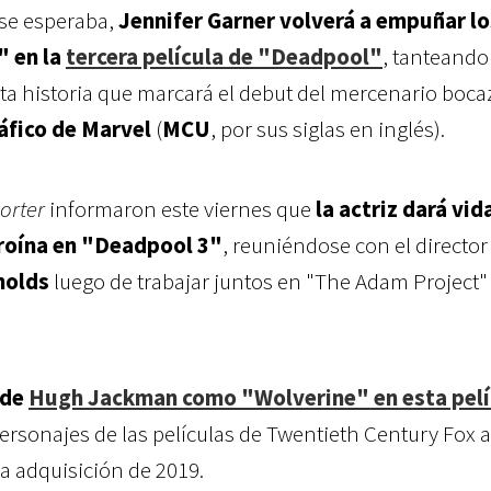
se esperaba,
Jennifer Garner volverá a empuñar los
" en la
tercera película de "Deadpool"
, tanteando
ta historia que marcará el debut del mercenario boca
fico de Marvel
(
MCU
, por sus siglas en inglés).
orter
informaron este viernes que
la actriz dará vid
roína en "Deadpool 3"
, reuniéndose con el directo
nolds
luego de trabajar juntos en "The Adam Project"
 de
Hugh Jackman como "Wolverine" en esta pelí
personajes de las películas de Twentieth Century Fox 
la adquisición de 2019.