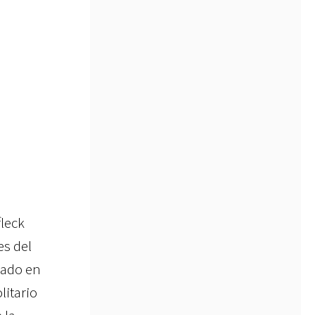
fleck
es del
rado en
litario