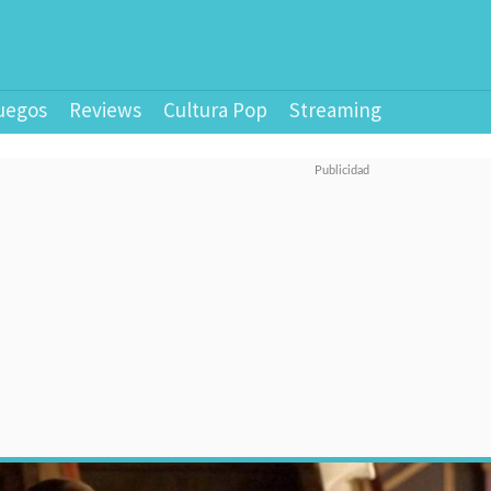
uegos
Reviews
Cultura Pop
Streaming