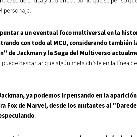
racaso de crítica y audiencia, por lo que se pensó que
el personaje.
puntar a un eventual foco multiversal en la histo
trando con todo al MCU, considerando también l
an" de Jackman y la Saga del Multiverso actualm
 puede descartar que algún meta chiste en la línea d
 Jackman, ya podemos ir pensando en la aparición
era Fox de Marvel, desde los mutantes al "Darede
 especulando
.