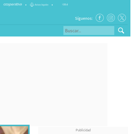
•
•
Síguenos: