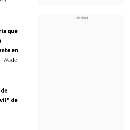
 la
ria que
a
ente en
e "Wade
 de
vil" de