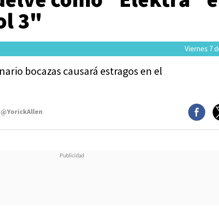
l 3"
Viernes 7 d
nario bocazas causará estragos en el
 @YorickAllen