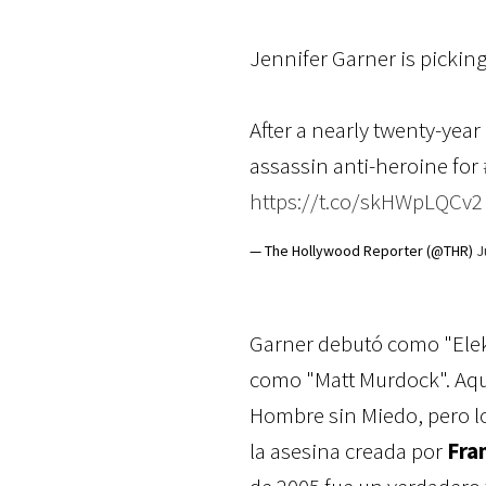
Jennifer Garner is pickin
After a nearly twenty-year 
assassin anti-heroine for
https://t.co/skHWpLQCv2
— The Hollywood Reporter (@THR)
J
Garner debutó como "Elekt
como "Matt Murdock". Aque
Hombre sin Miedo, pero lo
la asesina creada por
Fra