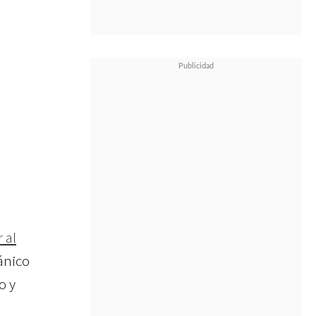
 al
tánico
o y