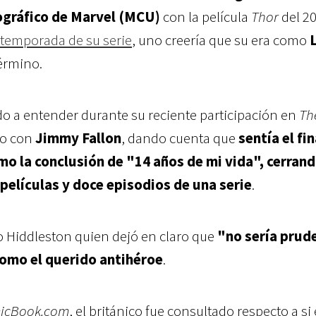
gráfico de Marvel (MCU)
con la película
Thor
del 20
a temporada de su serie
, uno creería que su era como
érmino.
do a entender durante su reciente participación en
Th
o con
Jimmy Fallon
, dando cuenta que
sentía el fin
o la conclusión de "14 años de mi vida", cerrand
 películas y doce episodios de una serie
.
o Hiddleston quien dejó en claro que
"no sería prud
como el querido antihéroe
.
icBook.com
, el británico fue consultado respecto a si e