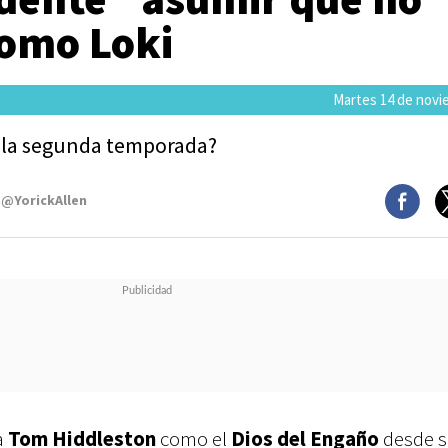
como Loki
Martes 14 de novi
de la segunda temporada?
 @YorickAllen
a
Tom Hiddleston
como el
Dios del Engaño
desde s