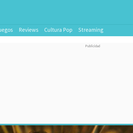
uegos
Reviews
Cultura Pop
Streaming