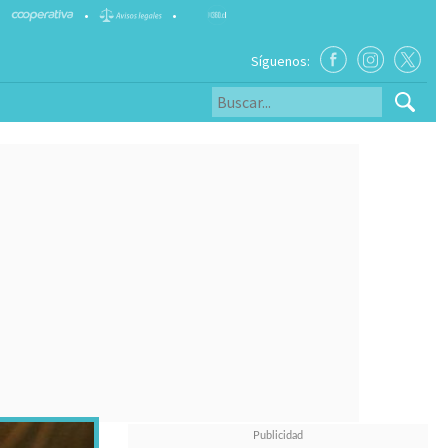
•
•
Síguenos: