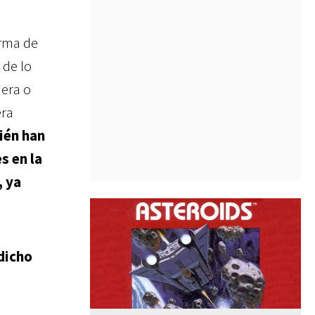
orma de
 de lo
nera o
era
ién han
s en la
, ya
dicho