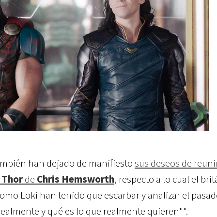
mbién han dejado de manifiesto
sus deseos de reunir
l
Thor
de
Chris Hemsworth
, respecto a lo cual el bri
omo Loki han tenido que escarbar y analizar el pasad
ealmente y qué es lo que realmente quieren"".