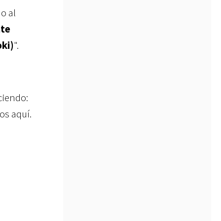
o al
nte
ki)
".
ciendo:
os aquí.