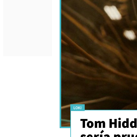
LOKI
Tom Hidd
sería pr