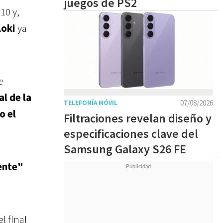
juegos de PS2
10 y,
Loki
ya
e
al de la
07/08/2026
TELEFONÍA MÓVIL
o el
Filtraciones revelan diseño y
especificaciones clave del
Samsung Galaxy S26 FE
ente"
l final