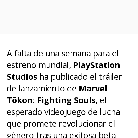
(
Ultraman
), Fred Tatasciore (
Star
Trek: Lower Decks
), Travis
Willingham (
Critical Role
) y Mick
Wingert (
Ultraman
).
A falta de una semana para el
estreno mundial,
PlayStation
Get ready to assemble! 🚨
Studios
ha publicado el tráiler
de lanzamiento de
Marvel
LEGO Marvel Avengers:
Tōkon: Fighting Souls
, el
Code Red, an all-new
esperado videojuego de lucha
special, is streaming
que promete revolucionar el
October 27, only on
género tras una exitosa beta