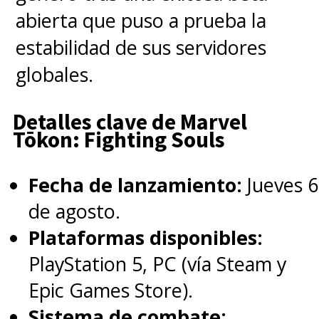
@DisneyPlus
.
abierta que puso a prueba la
pic.twitter.com/11H0CGXkP2
estabilidad de sus servidores
globales.
— Avengers (@Avengers)
September 18, 2023
Detalles clave de Marvel
Tōkon: Fighting Souls
Fecha de lanzamiento:
Jueves 6
de agosto.
Plataformas disponibles:
PlayStation 5, PC (vía Steam y
Epic Games Store).
Sistema de combate: