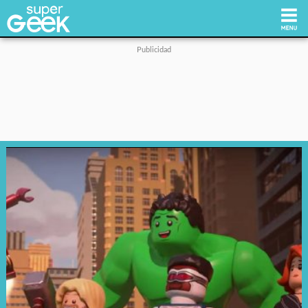
Inicio
Tecnología
Videojuegos
Reviews
Cultura Pop
Streaming
Síguenos: