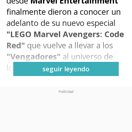
desde
Marvel Entertainment
finalmente dieron a conocer un
adelanto de su nuevo especial
"LEGO Marvel Avengers: Code
Red"
que vuelve a llevar a los
"Vengadores"
al universo de
los bloques de construcción de
seguir leyendo
la emblemática empresa danesa.
Por supuesto, con todo el
humor y la locura que ello
implica
.