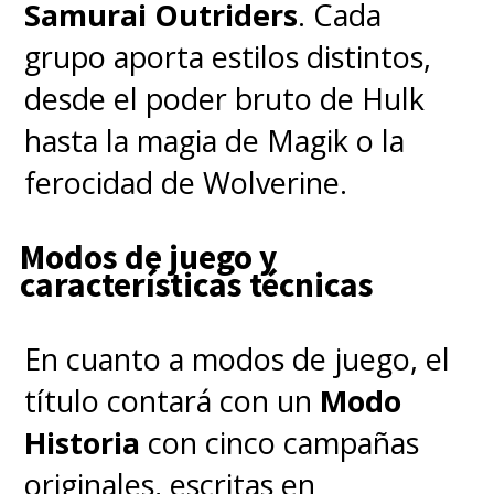
Fantastic Four
, con
Pedro
Samurai Outriders
. Cada
Pascal
, y
Thunderbolts*
.
grupo aporta estilos distintos,
desde el poder bruto de Hulk
hasta la magia de Magik o la
ferocidad de Wolverine.
Modos de juego y
características técnicas
En cuanto a modos de juego, el
título contará con un
Modo
Historia
con cinco campañas
originales, escritas en