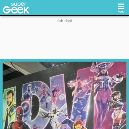
Inicio
Tecnología
Videojuegos
Reviews
Cultura Pop
Streaming
Síguenos: