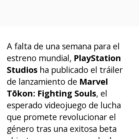
The new
@Marvel
logo at
#SDCC
is pretty sweet.
A falta de una semana para el
Now has
estreno mundial,
PlayStation
#DeadpoolAndWolverine
,
Studios
ha publicado el tráiler
#XMen97
, Sam as
de lanzamiento de
Marvel
#CaptainAmerica
, Miles
Tōkon: Fighting Souls
, el
Morales and more
esperado videojuego de lucha
pic.twitter.com/Ro8fsfXRRp
que promete revolucionar el
género tras una exitosa beta
— Erik Davis (@ErikDavis)
July 25, 2024