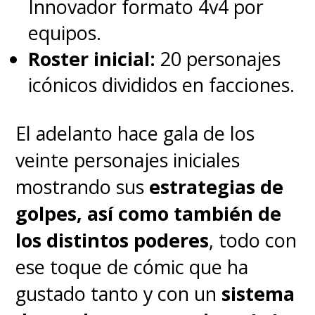
Innovador formato 4v4 por
Deadpool y Wolverine
este
equipos.
mismo jueves, donde los
Roster inicial:
20 personajes
asistentes podrán contar con
icónicos divididos en facciones.
la presencia de Ryan
Reynolds, Hugh Jackman y el
El adelanto hace gala de los
director Shawn Levy
, entre
veinte personajes iniciales
muchos más, donde se espera
mostrando sus
estrategias de
ver la película con todo el
golpes, así como también de
equipo y celebrar el estreno,
los distintos poderes
, todo con
entre otras novedades.
ese toque de cómic que ha
gustado tanto y con un
sistema
El segundo, y más