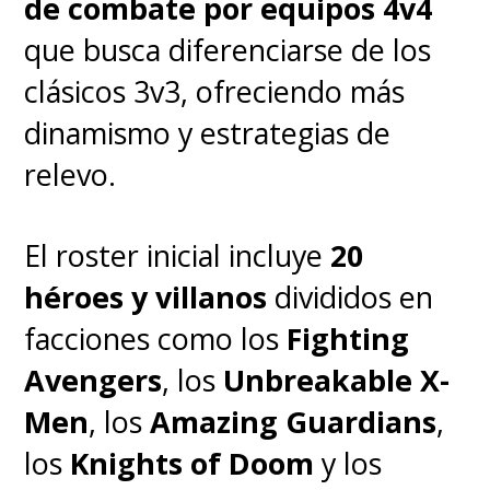
de combate por equipos 4v4
importante, es el panel que
que busca diferenciarse de los
encabezará el jefe de Marvel
clásicos 3v3, ofreciendo más
Studios, Kevin Feige, este
dinamismo y estrategias de
sábado 27 de julio
, donde
relevo.
tendremos las principales
novedades sobre el futuro
El roster inicial incluye
20
cinematográfico y televisivo del
héroes y villanos
divididos en
Universo Cinematográfico de
facciones como los
Fighting
Marvel
(MCU, por sus siglas en
Avengers
, los
Unbreakable X-
inglés), incluyendo los primeros
Men
, los
Amazing Guardians
,
vistazos a las esperadas
los
Knights of Doom
y los