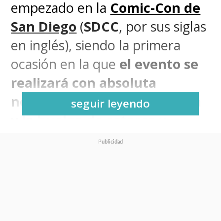
empezado en la
Comic-Con de
San Diego
(
SDCC
, por sus siglas
en inglés), siendo la primera
ocasión en la que
el evento se
realizará con absoluta
normalidad tras la pandemia
seguir leyendo
y la huelga de actores y
guionistas que causaron
estragos en la organización
.
Esta versión 2024, que comenzó
este miércoles con la
Spoiler