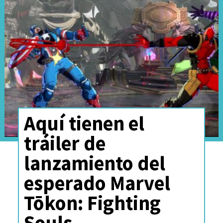
logo! Check out the
characters!
#SDCC2024
#MarvelRivals
pic.twitter.com/3pI0QCSmWH
— Danny Koo - 黑帮火锅 - at SDCC (@zingodude)
July
25, 2024
Aquí tienen el
tráiler de
All-new Marvel logo for
lanzamiento del
#SDCC
, featuring
esperado Marvel
#DeadpoolAndWolverine
Tōkon: Fighting
+
#XMen97
.
Souls