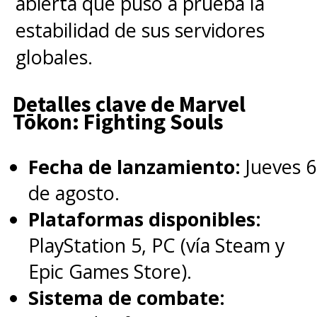
abierta que puso a prueba la
estabilidad de sus servidores
Ahora, ¿qué es lo que
globales.
podemos esperar de Marvel
en la SDCC?
Detalles clave de Marvel
Tōkon: Fighting Souls
En lo que respecta a
Marvel
Fecha de lanzamiento:
Jueves 6
Studios, la división
de agosto.
cinematográfica aterriza con
Plataformas disponibles:
dos importantes paneles en el
PlayStation 5, PC (vía Steam y
gigantesco Hall H
.
Epic Games Store).
Sistema de combate:
El primero será
un panel de