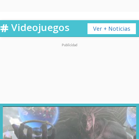
personaje de
Julia Louis-
Dreyfus
.
Videojuegos
Ver + Noticias
Este equipo incluye a
Yelena
(Florence
Pugh),
Bucky
(Sebastian
Stan),
Ghost
(Hannah John-
Kamen),
US Agent
(Wyatt
Russell),
Taskmaster
(Olga
Kurylenko) y
Red
Guardian
(David Harbour).