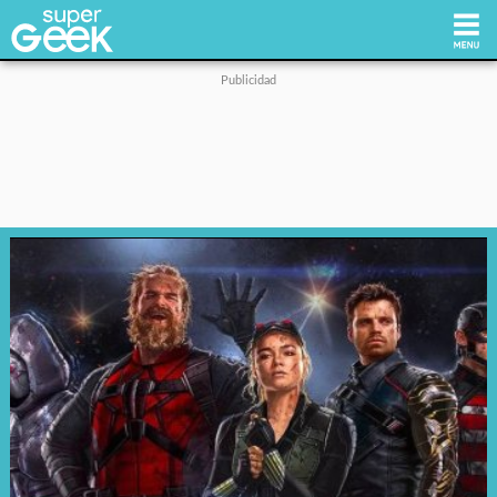
Inicio
Tecnología
Videojuegos
Reviews
Cultura Pop
Streaming
Síguenos: