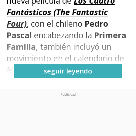
nueva película de
Los Cuatro
Fantásticos (The Fantastic
Four)
, con el chileno
Pedro
Pascal
encabezando la
Primera
Familia
, también incluyó un
movimiento en el calendario de
Marvel
Studios.
seguir leyendo
Ahora, el debut de
Los 4
Fantásticos
será el
25 de julio
de 2025
, adelantando el estreno
de
Thunderbolts
para el
2 de