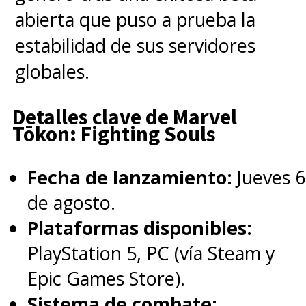
abierta que puso a prueba la
temporadas de Loki
y su rol en
estabilidad de sus servidores
Ant-Man and the Wasp:
globales.
Quantumania
en el cine, además
de ser el gran villano para la
Detalles clave de Marvel
quinta película de los Avengers,
Tōkon: Fighting Souls
The Kang Dinasty, que espera
Fecha de lanzamiento:
Jueves 6
llegar en 2026
.
de agosto.
Plataformas disponibles:
Sumen a ello que ha sido
PlayStation 5, PC (vía Steam y
imposible para Marvel Studios
Epic Games Store).
hacer cambios en las historias
Sistema de combate: