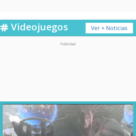
allá de los resultados de las
últimas entregas del estudio
.
Videojuegos
Ver + Noticias
El actor, que tenía una carrera
promisoria, se transformó en
una figura controversial tras ser
acusado de agresión y
conducta sexual inapropiada
por diferentes mujeres
,
incluyendo l
a presentación de
cargos criminales en su
contra
. Ya fue apartado por su