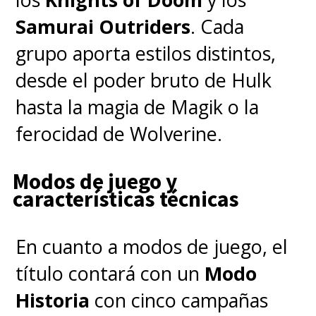
Samurai Outriders
. Cada
This week’s Variety cover
grupo aporta estilos distintos,
story:
desde el poder bruto de Hulk
hasta la magia de Magik o la
Crisis at Marvel: Jonathan
ferocidad de Wolverine.
Majors Back-Up Plans,
Modos de juego y
'The Marvels' Reshoots,
características técnicas
Reviving Original
Avengers and More Issues
En cuanto a modos de juego, el
Revealed
título contará con un
Modo
https://t.co/9by5jJNncZ
Historia
con cinco campañas
pic.twitter.com/e7UuvXFDpr