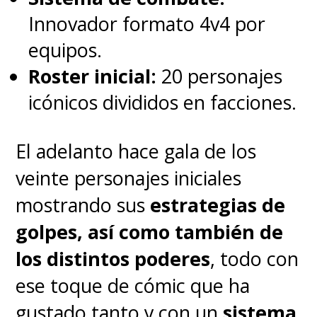
ya planificadas a raíz de la
Innovador formato 4v4 por
huelga de guionistas, que
equipos.
acaba de finalizar
. Con ello en
Roster inicial:
20 personajes
cuenta,
también está la opción
icónicos divididos en facciones.
de reemplazar al actor
, algo
que ya ha hecho el estudio con
El adelanto hace gala de los
anterioridad desde que
Don
veinte personajes iniciales
Cheadle
tomara el lugar de
mostrando sus
estrategias de
Terrence Howard
como
James
golpes, así como también de
Rhodes
en
Iron Man 2
.
los distintos poderes
, todo con
ese toque de cómic que ha
Tampoco es que modificar los
gustado tanto y con un
sistema