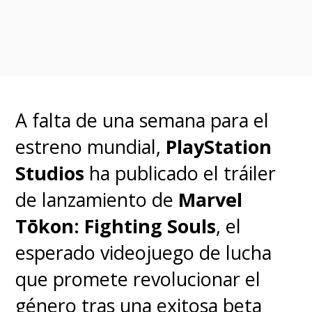
A falta de una semana para el
estreno mundial,
PlayStation
Studios
ha publicado el tráiler
de lanzamiento de
Marvel
Ahora, las cosas no son tan
Tōkon: Fighting Souls
, el
simples.
El Kang de Majors ya
esperado videojuego de lucha
ha tenido una importante
que promete revolucionar el
presencia a lo largo del MCU
,
género tras una exitosa beta
desde su rol en
las dos