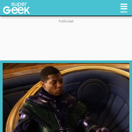
Inicio
Tecnología
Videojuegos
Reviews
Cultura Pop
Streaming
Síguenos: