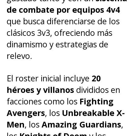
planes sea algo inédito en
de combate por equipos 4v4
Marvel.
¿Recuerdan la película
que busca diferenciarse de los
de los
Inhumanos
que nunca
clásicos 3v3, ofreciendo más
fue? ¿O que la serie de
Armor
dinamismo y estrategias de
Wars
ahora sea una película?
relevo.
Habrá que esperar a las
El roster inicial incluye
20
actualizaciones por parte de
héroes y villanos
divididos en
Marvel Studios, pero
la opción
facciones como los
Fighting
del Doctor Doom como nuevo
Avengers
, los
Unbreakable X-
gran antagonista de la saga
Men
, los
Amazing Guardians
,
no suena mal en el papel
.
los
Knights of Doom
y los