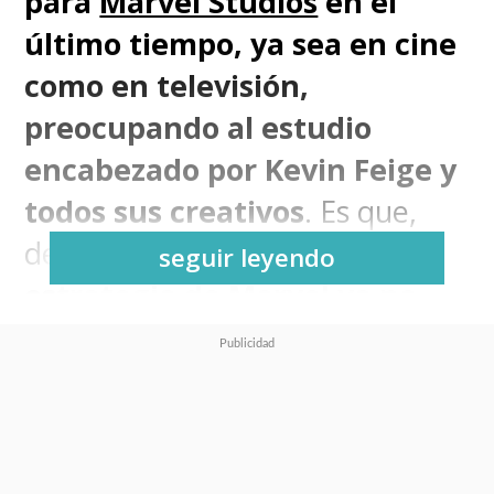
para
Marvel Studios
en el
último tiempo, ya sea en cine
como en televisión,
preocupando al estudio
encabezado por Kevin Feige y
todos sus creativos
. Es que,
después de 15 años, la
seguir leyendo
estrategia de Marvel ya no
está funcionando y ningún
título tiene el éxito
asegurado
.