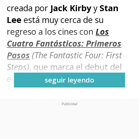
creada por
Jack Kirby
y
Stan
Lee
está muy cerca de su
regreso a los cines con
Los
Cuatro Fantásticos: Primeros
Pasos
(The Fantastic Four: First
Steps)
, que marca el debut del
equipo en el
Universo
seguir leyendo
Cinematográfico de Marvel
(
MCU
, por sus siglas en inglés)
con
Pedro Pascal
al frente de
todo como
Reed Richards
.