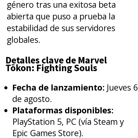
género tras una exitosa beta
tenemos a
Los Cuatro
abierta que puso a prueba la
Fantásticos
como verdaderos
estabilidad de sus servidores
ídolos de la humanidad,
siendo
globales.
héroes admirados luego de
recibir poderes a causa de la
Detalles clave de Marvel
Tōkon: Fighting Souls
radiación cósmica durante un
viaje espacial
. Claramente,
Fecha de lanzamiento:
Jueves 6
cuando nos encontremos con
de agosto.
esta encarnación
Plataformas disponibles:
cinematográfica de la Primera
PlayStation 5, PC (vía Steam y
Familia, han salvado al mundo
Epic Games Store).