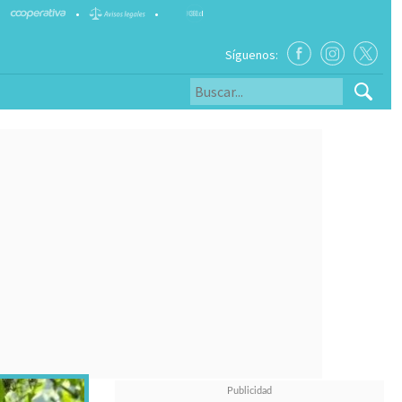
•
•
Síguenos: