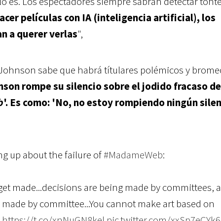
o es. Los espectadores siempre sabrán detectar tonte
er películas con IA (inteligencia artificial), los
n a querer verlas
",
 Johnson sabe que habrá títulares polémicos y brome
on rompe su silencio sobre el jodido fracaso de
b
'. Es como: 'No, no estoy rompiendo ningún silen
g up about the failure of
#MadameWeb
:
 get made...decisions are being made by committees, a
s made by committee...You cannot make art based on
"
https://t.co/xnNuGN8kel
pic.twitter.com/xxSp7eCYk6