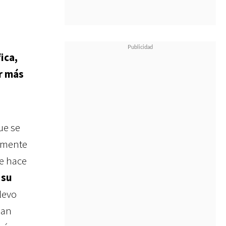
ica,
er más
ue se
almente
se hace
 su
Llevo
han