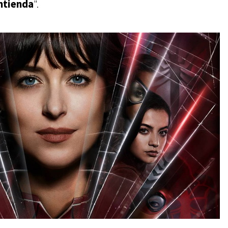
ntienda
".