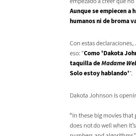
empezado a creer que no l
Aunque se empiecen a hac
humanos ni de broma va
Con estas declaraciones,
eso: "
Como 'Dakota Johns
taquilla de
Madame We
Solo estoy hablando'
".
Dakota Johnson is openin
“In these big movies that
does not do well when it’
numbers and algorithms