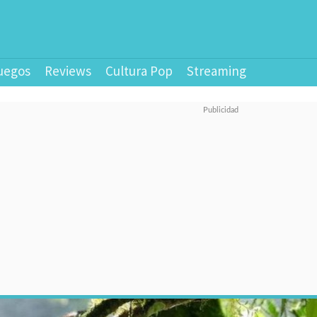
uegos
Reviews
Cultura Pop
Streaming