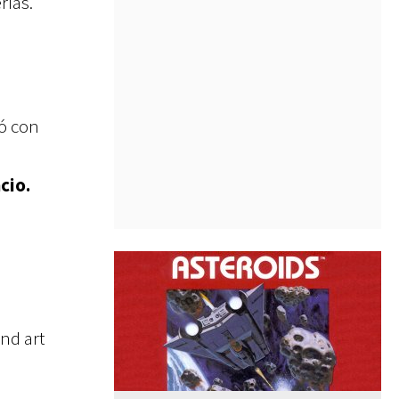
rías.
ó con
cio.
nd art