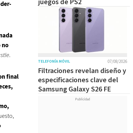
juegos de PS2
der-
 nada
o no
stle
.
07/08/2026
TELEFONÍA MÓVIL
Filtraciones revelan diseño y
n final
especificaciones clave del
eces,
Samsung Galaxy S26 FE
omo,
uesto,
o