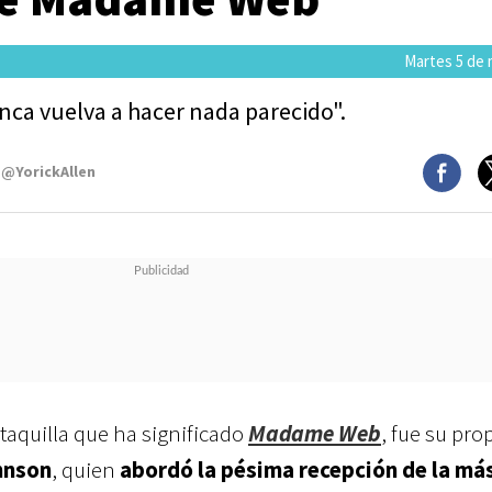
Martes 5 de 
a vuelva a hacer nada parecido".
 @YorickAllen
y taquilla que ha significado
Madame Web
, fue su pro
hnson
, quien
abordó la pésima recepción de la má