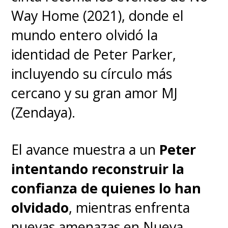
Way Home (2021), donde el
"
La mente posee un potencial
mundo entero olvidó la
infinito
".
identidad de Peter Parker,
incluyendo su círculo más
cercano y su gran amor MJ
(Zendaya).
El avance muestra a un
Peter
intentando reconstruir la
confianza de quienes lo han
olvidado
, mientras enfrenta
Ver esta publicación en Instagram
nuevas amenazas en Nueva