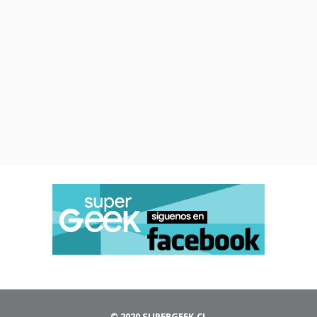
de
Venom
con Tom Hardy
.
© 2020 SUPERGEEK.CL