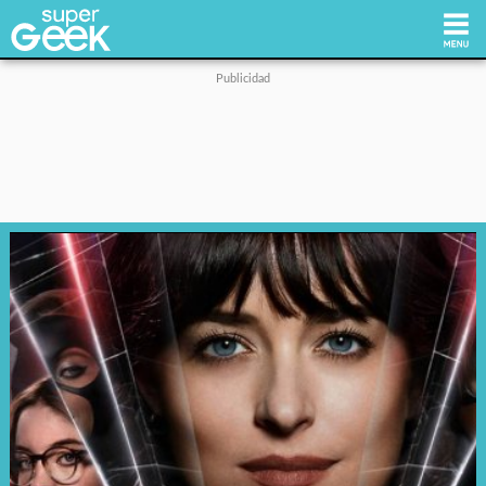
Inicio
Tecnología
Videojuegos
Reviews
Cultura Pop
Streaming
Síguenos: