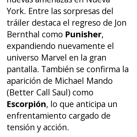
Una publicación compartida por Madame Web (@madameweb)
York. Entre las sorpresas del
tráiler destaca el regreso de Jon
Bernthal como
Punisher
,
Muchos recordarán
expandiendo nuevamente el
que
Madame Web/Cassandra
universo Marvel en la gran
Web
, creada por
Dennis
pantalla. También se confirma la
O'Neil
y
John Romita Jr.
, es
aparición de Michael Mando
representada como una mujer
(Better Call Saul) como
mayor, que nació ciega y que
Escorpión
, lo que anticipa un
padece de una enfermedad
enfrentamiento cargado de
neurológica, la miastenia gravis,
tensión y acción.
obligando a estar conectada a