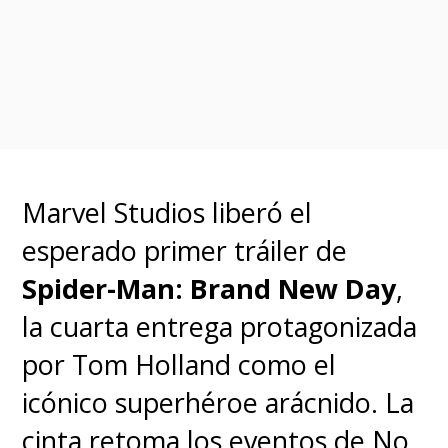
en
Ezekiel Sims
(Tahar Rahim),
quien tiene un giro
completamente nuevo en una
suerte de
Spider-Man Negativo
.
Aunque la película no ha
Marvel Studios liberó el
movido su debut en cines
esperado primer tráiler de
para el 16 de febrero de
Spider-Man: Brand New Day
,
2024
, todavía se promociona
la cuarta entrega protagonizada
como
"próximamente" dentro
por Tom Holland como el
de la ventana de estreno de
icónico superhéroe arácnido. La
febrero.
cinta retoma los eventos de No