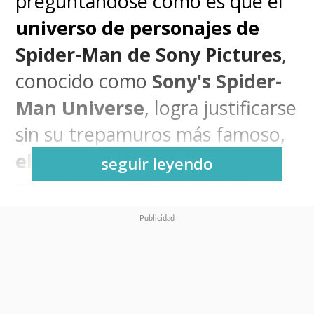
preguntándose cómo es que el
universo de personajes de
Spider-Man de Sony Pictures
,
conocido como
Sony's Spider-
Man Universe
, logra justificarse
sin su trepamuros más famoso,
el estudio sigue apostando
seguir leyendo
por
nuevos títulos que se
toman grandes libertades
para explicar la ausencia del
héroe titular
.