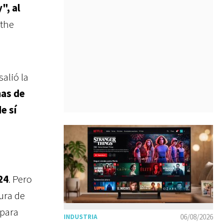
", al
 the
alió la
mas de
e sí
24
. Pero
ura de
 para
06/08/2026
INDUSTRIA