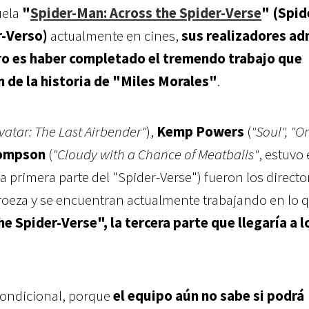
uela
"
Spider-Man: Across the Spider-Verse
" (Spid
r-Verso)
actualmente en cines,
sus realizadores ad
ro es haber completado el tremendo trabajo que
n de la historia de "Miles Morales"
.
vatar: The Last Airbender"
),
Kemp Powers
(
"Soul", "O
hompson
(
"Cloudy with a Chance of Meatballs"
, estuvo 
a primera parte del "Spider-Verse") fueron los directo
oeza y se encuentran actualmente trabajando en lo q
 Spider-Verse", la tercera parte que llegaría a l
condicional, porque
el equipo aún no sabe si podrá