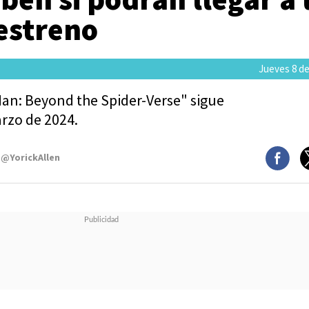
estreno
Jueves 8 de
Man: Beyond the Spider-Verse" sigue
rzo de 2024.
 @YorickAllen