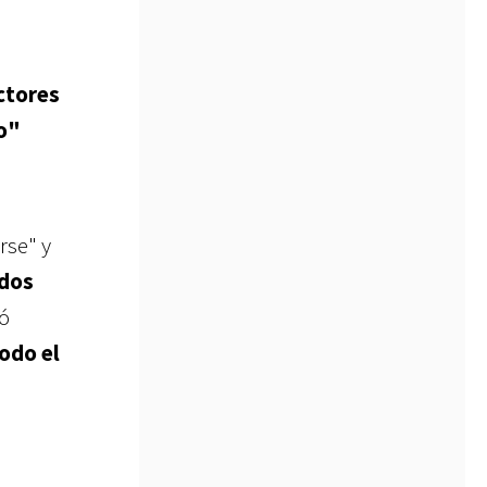
ctores
no"
rse" y
dos
ró
todo el