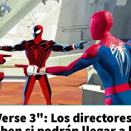
erse 3": Los directore
ben si podrán llegar a 