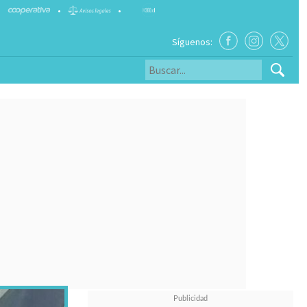
•
•
Síguenos: