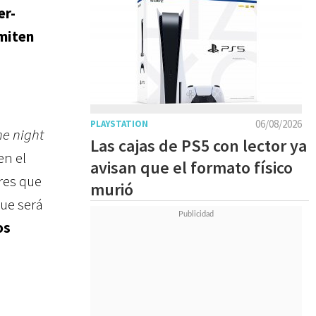
er-
miten
06/08/2026
PLAYSTATION
ne night
Las cajas de PS5 con lector ya
en el
avisan que el formato físico
res que
murió
ue será
os