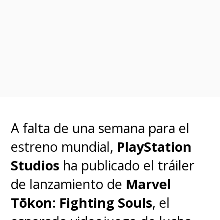
Desde el pasado 2 de mayo,
los
guionistas paralizaron a la
industria de Hollywood al
comenzar una huelga para
exigir a la Alianza de
Productores de Cine y
Televisión (AMPTP) mejores
A falta de una semana para el
condiciones de trabajo
, un
estreno mundial,
PlayStation
pago justo de residuales de sus
Studios
ha publicado el tráiler
proyectos, regulación en la
de lanzamiento de
Marvel
inteligencia artificial, entre otras
Tōkon: Fighting Souls
, el
peticiones.