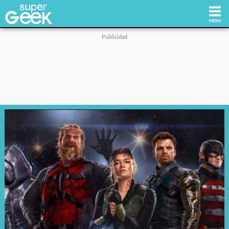
Inicio
Tecnología
Videojuegos
Reviews
Cultura Pop
Streaming
Síguenos: