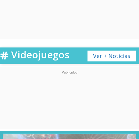
Todo el equipo fue notificado
de la decisión y el plan sería
retomar la producción tras el
término de la huelga.
Videojuegos
Ver + Noticias
Esta película tiene en su equipo
a
"Yelena" (Florence Pugh),
"Bucky" (Sebastian Stan),
"Ghost" (Hannah John-
Kamen), "US Agent" (Wyatt
Russell), "Taskmaster" (Olga
Kurylenko)
y
"Red Guardian"