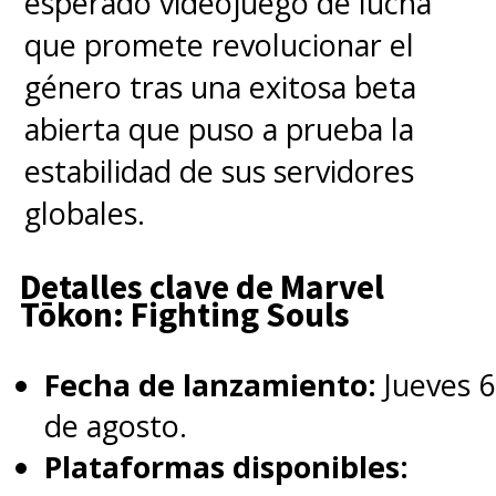
esperado videojuego de lucha
que promete revolucionar el
La anterior huelga de guionistas
género tras una exitosa beta
entre 2007 y 2008 tuvo una
abierta que puso a prueba la
duración de casi 100 días y
estabilidad de sus servidores
causó grandes pérdidas
globales.
monetarias.
Detalles clave de Marvel
Tōkon: Fighting Souls
Fecha de lanzamiento:
Jueves 6
de agosto.
Plataformas disponibles: