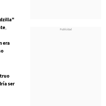
dzilla"
nte
,
n era
so
struo
ría ser