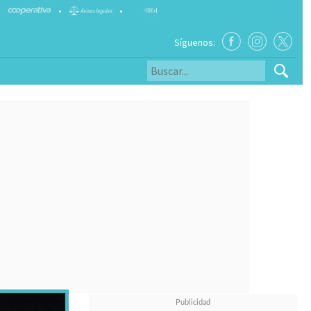
•
•
Síguenos: