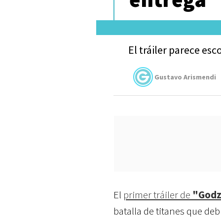
El tráiler parece es
Gustavo Arismendi
El
primer tráiler de
"Godzi
batalla de titanes que d