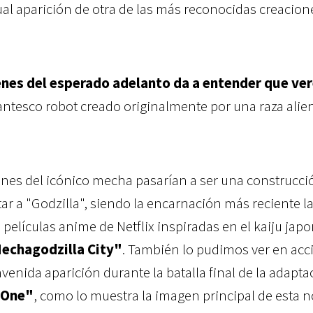
tual aparición de otra de las más reconocidas creacion
genes del esperado adelanto da a entender que ve
igantesco robot creado originalmente por una raza ali
ones del icónico mecha pasarían a ser una construcci
r a "Godzilla", siendo la encarnación más reciente l
e películas anime de Netflix inspiradas en el kaiju jap
echagodzilla City"
. También lo pudimos ver en acc
venida aparición durante la batalla final de la adapta
 One"
, como lo muestra la imagen principal de esta n