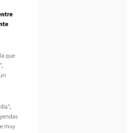
entre
ante
la que
",
 un
lla",
eyendas
ace muy