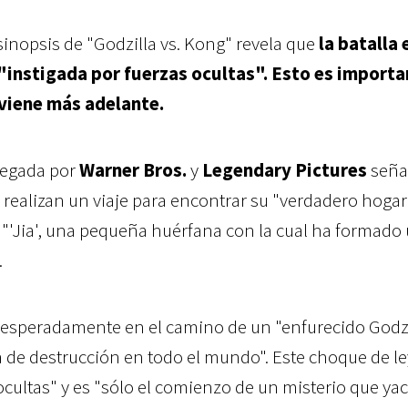
 sinopsis de "Godzilla vs. Kong" revela que
la batalla 
s "instigada por fuerzas ocultas". Esto es import
 viene más adelante.
tregada por
Warner Bros.
y
Legendary Pictures
seña
 realizan un viaje para encontrar su "verdadero hogar
'Jia', una pequeña huérfana con la cual ha formado
.
nesperadamente en el camino de un "enfurecido Godzi
a de destrucción en todo el mundo". Este choque de l
 ocultas" y es "sólo el comienzo de un misterio que y