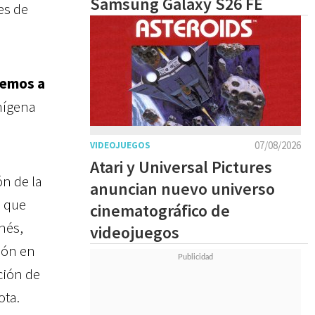
Samsung Galaxy S26 FE
es de
remos a
enígena
07/08/2026
VIDEOJUEGOS
Atari y Universal Pictures
ón de la
anuncian nuevo universo
a que
cinematográfico de
onés,
videojuegos
ión en
ción de
ota.