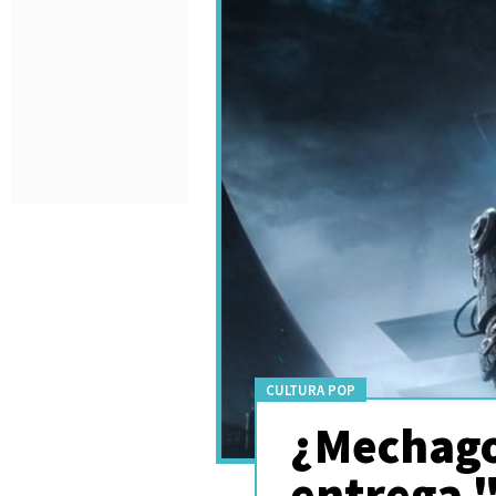
CULTURA POP
¿Mechagod
entrega "