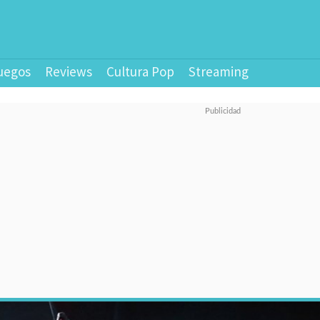
uegos
Reviews
Cultura Pop
Streaming