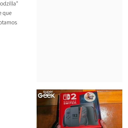
odzilla"
e que
 notamos