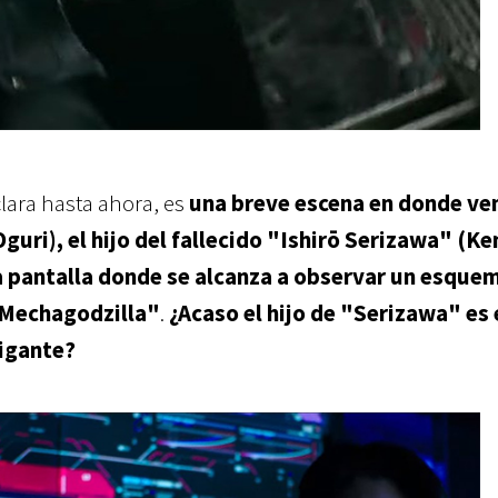
clara hasta ahora, es
una breve escena en donde ve
uri), el hijo del fallecido "Ishirō Serizawa" (Ke
 pantalla donde se alcanza a observar un esquem
 "Mechagodzilla"
.
¿Acaso el hijo de "Serizawa" es 
gigante?