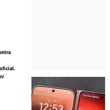
ontra
ficial.
aV