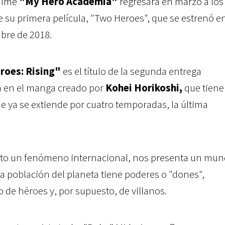
nime
"My Hero Academia"
regresará en marzo a los
e su primera película, "Two Heroes", que se estrenó e
bre de 2018.
roes: Rising"
es el título de la segunda entrega
a en el manga creado por
Kohei Horikoshi,
que tiene
e ya se extiende por cuatro temporadas, la última
uelto un fenómeno internacional, nos presenta un mu
 la población del planeta tiene poderes o "dones",
 de héroes y, por supuesto, de villanos.