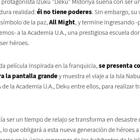
 protagonista Izuku "Deku" Midoriya sueña con ser u
dura realidad:
él no tiene poderes
. Sin embargo, su 
símbolo de la paz,
All Might
, y termine ingresando -
mos- a la Academia U.A., una prestigiosa escuela do
ser héroes.
da película inspirada en la franquicia,
se presenta c
ra la pantalla grande
y muestra el viaje a la Isla Nabu
A de la Academia U.A., Deku entre ellos, para realizar t
ía ser un tiempo de relajo se transforma en desastre
, lo que obligará a esta nueva generación de héroes a
marse en la única esperanza de los habitantes de la isl