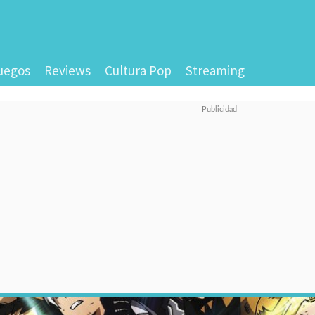
uegos
Reviews
Cultura Pop
Streaming