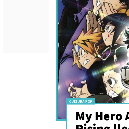
CULTURA POP
My Hero 
Rising ll