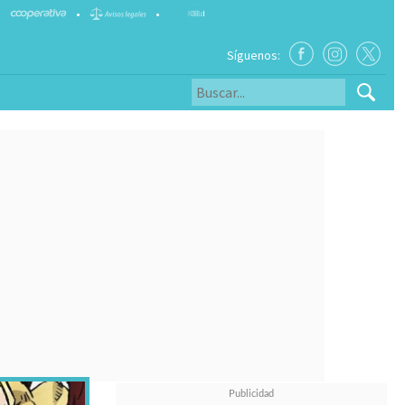
•
•
Síguenos: