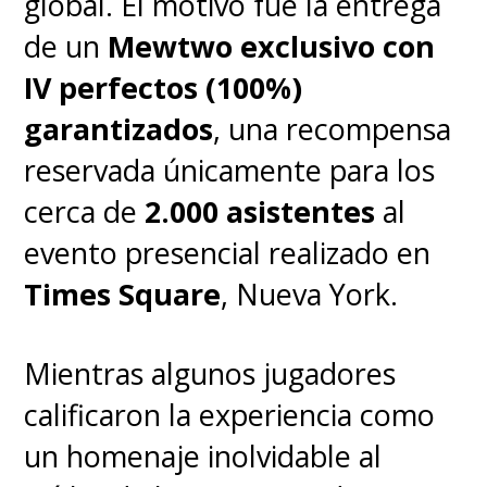
global. El motivo fue la entrega
alcista constante en su valor de
de un
Mewtwo exclusivo con
mercado y popularidad entre
IV perfectos (100%)
nuevas generaciones de
garantizados
, una recompensa
entrenadores.
reservada únicamente para los
cerca de
2.000 asistentes
al
evento presencial realizado en
Times Square
, Nueva York.
Mientras algunos jugadores
calificaron la experiencia como
un homenaje inolvidable al