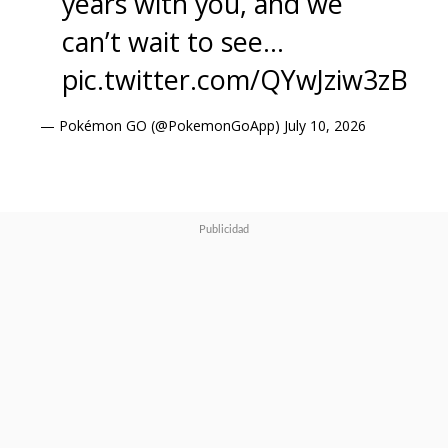
years with you, and we
can’t wait to see…
pic.twitter.com/QYwJziw3zB
— Pokémon GO (@PokemonGoApp)
July 10, 2026