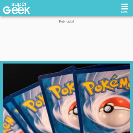
Inicio
Tecnología
Videojuegos
Reviews
Cultura Pop
Streaming
Síguenos: