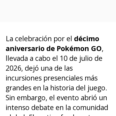
el coleccionismo
El crecimiento del
Pokémon
TCG
ha sido especialmente
La celebración por el
décimo
notable desde los comienzos de
aniversario de Pokémon GO
,
la
pandemia en 2020
. En los
llevada a cabo el 10 de julio de
últimos años, la franquicia se ha
2026, dejó una de las
consolidado como uno de los
incursiones presenciales más
juegos de cartas
grandes en la historia del juego.
coleccionables más exitosos y
Sin embargo, el evento abrió un
demandados del planeta
,
intenso debate en la comunidad
manteniendo una tendencia