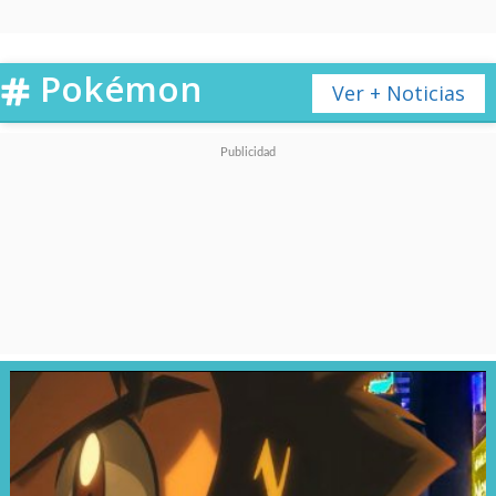
superar los 10 mil millones
actuales.
Pokémon
Ver + Noticias
¿Por qué es difícil conseguir
cartas Pokémon en tiendas?
A pesar de esta gigantesca
capacidad productiva, Pokémon
sigue enfrentando
problemas
para satisfacer la demanda
mundial
. Diversos sets lanzados
durante los últimos meses se
han agotado rápidamente en