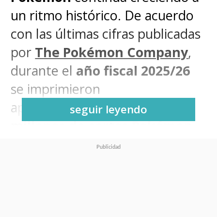
un ritmo histórico. De acuerdo
con las últimas cifras publicadas
por
The Pokémon Company
,
durante el
año fiscal 2025/26
se imprimieron
aproximadamente
10 mil
seguir leyendo
millones de cartas Pokémon
en todo el mundo, una cifra que
refleja el enorme momento que
vive actualmente el
Juego de
Cartas Coleccionables