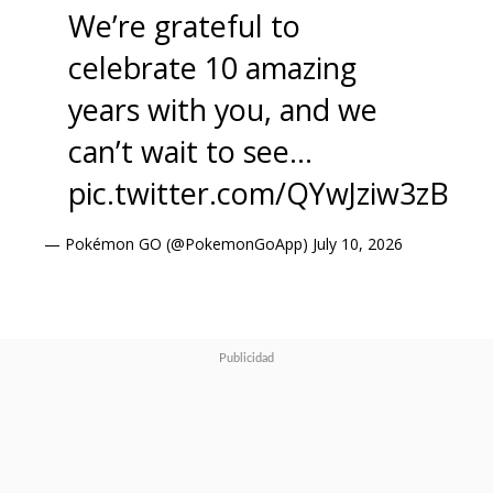
We’re grateful to
celebrate 10 amazing
years with you, and we
can’t wait to see…
pic.twitter.com/QYwJziw3zB
— Pokémon GO (@PokemonGoApp)
July 10, 2026