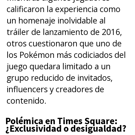
calificaron la experiencia como
ocupan en nuestro campo
un homenaje inolvidable al
visual
. Las consolas Game Boy
tráiler de lanzamiento de 2016,
(clásica y color) tenían unas
otros cuestionaron que uno de
pantallas muy pequeñas, en dos
los Pokémon más codiciados del
colores y sin retroiluminación,
juego quedara limitado a un
por lo que teníamos que
grupo reducido de invitados,
concentrarnos en ver lo que
influencers y creadores de
pasaba, ya que "
los Pokémon son
contenido.
pequeños y se ven con la visión
central, mientras que otras
Polémica en Times Square:
escenas, como paisajes, se
¿Exclusividad o desigualdad?