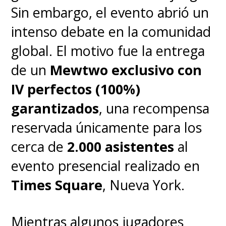
Sin embargo, el evento abrió un
intenso debate en la comunidad
global. El motivo fue la entrega
de un
Mewtwo exclusivo con
IV perfectos (100%)
garantizados
, una recompensa
Los resultados establecen que la
reservada únicamente para los
ubicación de estas regiones
cerca de
2.000 asistentes
al
cerebrales depende de
cómo
evento presencial realizado en
miramos los objetos,
ya sea
Times Square
, Nueva York.
que usemos nuestra visión
central o periférica, y el
Mientras algunos jugadores
espacio que estos objetos