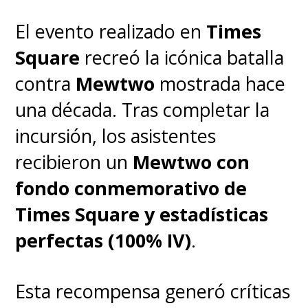
abarcan con la (visión)
periférica
", aclaró Gomez.
El evento realizado en
Times
Square
recreó la icónica batalla
Así, el estudio
avanza en la
contra
Mewtwo
mostrada hace
dirección de comprender más
una década. Tras completar la
sobre cómo está
incursión, los asistentes
interconectado el cerebro
recibieron un
Mewtwo con
humano y por qué es capaz de
fondo conmemorativo de
almacenar información en la
Times Square y estadísticas
forma en que lo hace
.
perfectas (100% IV)
.
Esta recompensa generó críticas