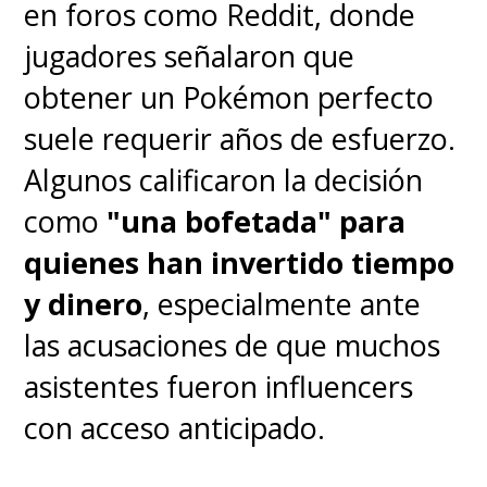
en foros como Reddit, donde
jugadores señalaron que
obtener un Pokémon perfecto
suele requerir años de esfuerzo.
Algunos calificaron la decisión
como
"una bofetada" para
quienes han invertido tiempo
Y todo gracias a un niño que
y dinero
, especialmente ante
jugó
Pokémon
y, de grande, se
las acusaciones de que muchos
dedicó a la ciencia.
asistentes fueron influencers
con acceso anticipado.
Para aquellos padres y madres