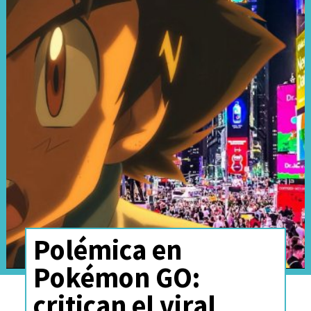
juego.
Polémica en
Pokémon GO:
La metodología del estudio,
critican el viral