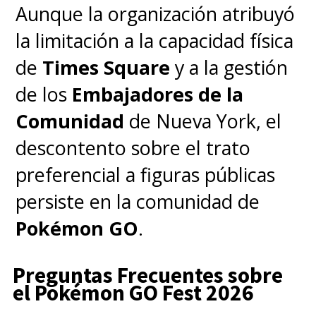
que se preocupan por el tiempo
Aunque la organización atribuyó
que sus hijos e hijas dedican a
la limitación a la capacidad física
los videojuegos, otro de los
de
Times Square
y a la gestión
resultados de este estudio
de los
Embajadores de la
destaca la
neuroplasticidad
, o
Comunidad
de Nueva York, el
sea,
la habilidad del cerebro
descontento sobre el trato
de adaptarse a los estímulos
preferencial a figuras públicas
que recibe
, y recalcan que los
persiste en la comunidad de
participantes "expertos" en
Pokémon GO
.
Pokémon
son ahora
científicos
Preguntas Frecuentes sobre
o trabajan en grandes
el Pokémon GO Fest 2026
empresas como Google
.