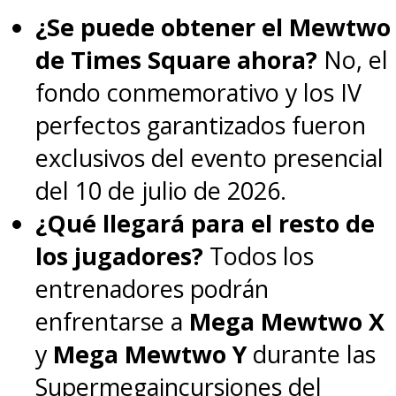
¿Se puede obtener el Mewtwo
"
No hay evidencia de efectos
de Times Square ahora?
No, el
adversos
" al jugar videojuegos,
fondo conmemorativo y los IV
concluyó el investigador.
perfectos garantizados fueron
exclusivos del evento presencial
Si quieres saber más, puedes
del 10 de julio de 2026.
ver aquí el video donde
¿Qué llegará para el resto de
presentan los resultados del
los jugadores?
Todos los
estudio en inglés.
entrenadores podrán
enfrentarse a
Mega Mewtwo X
y
Mega Mewtwo Y
durante las
Supermegaincursiones del