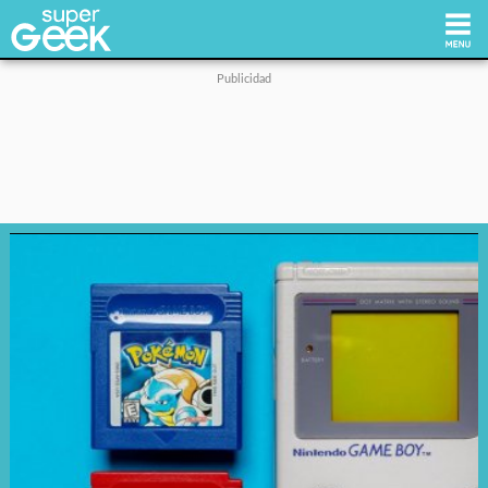
Inicio
Tecnología
Videojuegos
Reviews
Cultura Pop
Streaming
Síguenos: