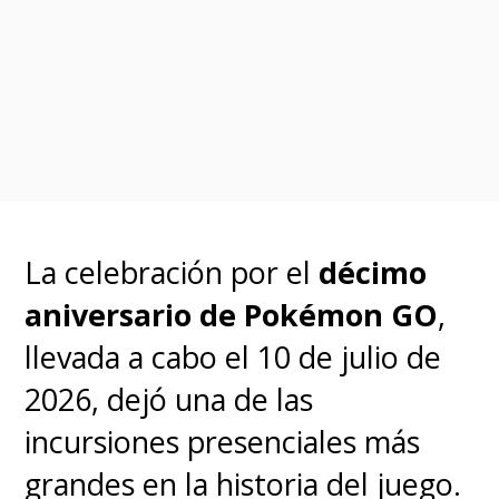
Game Freak fue mucho más
fuerte y, gracias a esto, se
identificó una nueva
región, ubicada en la misma
zona del cerebro de todos los
jugadores, especializada en
poder reconocer a los
La celebración por el
décimo
monstruos de bolsillo.
aniversario de Pokémon GO
,
llevada a cabo el 10 de julio de
2026, dejó una de las
incursiones presenciales más
grandes en la historia del juego.