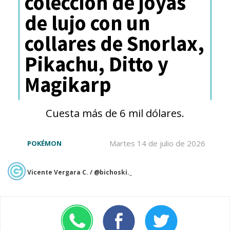
colección de joyas
de lujo con un
collares de Snorlax,
Pikachu, Ditto y
Magikarp
Cuesta más de 6 mil dólares.
Martes 14 de julio de 2026
POKÉMON
Vicente Vergara C. / @bichoski._