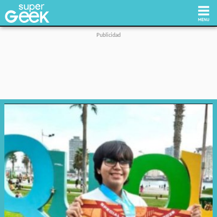
Inicio
Tecnología
Videojuegos
Reviews
Cultura Pop
Streaming
Síguenos: