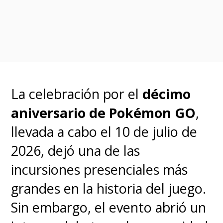
Campeonato Mundial en
cinco regiones competitivas
.
La clasificación no depende de
una meta fija de puntos, sino de
finalizar la temporada en el
La celebración por el
décimo
ranking más alto de cada
aniversario de Pokémon GO
,
zona geográfica
.
llevada a cabo el 10 de julio de
2026, dejó una de las
En la categoría Master, los
incursiones presenciales más
jugadores de Latinoamérica
grandes en la historia del juego.
deben asegurar un puesto en el
Sin embargo, el evento abrió un
Top 125 regional
para clasificar.