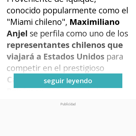
conocido popularmente como el
"Miami chileno",
Maximiliano
Anjel
se perfila como uno de los
representantes chilenos que
viajará a Estados Unidos
para
competir en el prestigioso
Campeonato Mundial de
seguir leyendo
Pokémon 2026
. El jugador ya
cuenta con una sólida
experiencia en campeonatos
internacionales
, habiendo