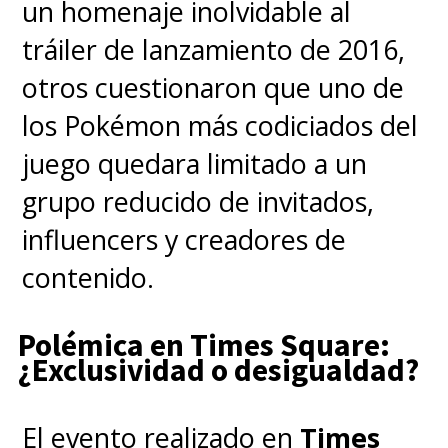
Internacional, lo que
garantiza
un homenaje inolvidable al
un boleto automático al
tráiler de lanzamiento de 2016,
mundial
.
otros cuestionaron que uno de
los Pokémon más codiciados del
Ahora, el representante chileno
juego quedara limitado a un
tendrá la oportunidad de
grupo reducido de invitados,
medirse con los
mejores
influencers y creadores de
entrenadores del mundo
y
contenido.
buscar que
el título mundial
Polémica en Times Square:
vuelva a Chile
, apenas un año
¿Exclusividad o desigualdad?
después de la histórica
consagración de
Fernando
El evento realizado en
Times