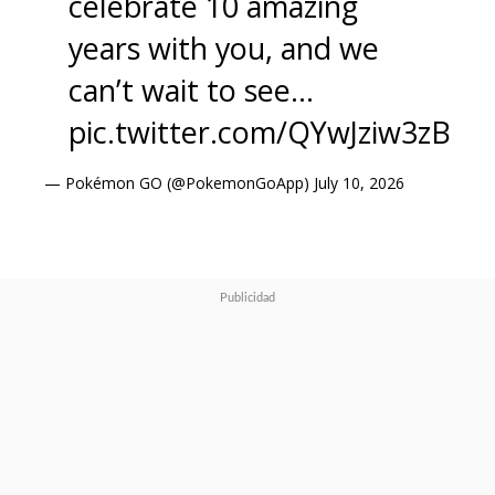
celebrate 10 amazing
years with you, and we
can’t wait to see…
pic.twitter.com/QYwJziw3zB
— Pokémon GO (@PokemonGoApp)
July 10, 2026