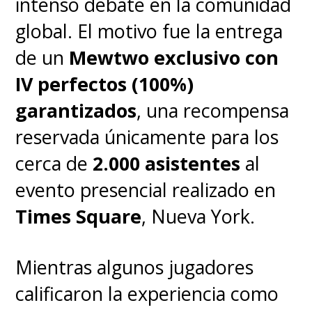
intenso debate en la comunidad
Por su parte, los mercados de
global. El motivo fue la entrega
Europa y Norteamérica
de un
Mewtwo exclusivo con
requieren alcanzar el
Top 135
,
IV perfectos (100%)
mientras que Asia opera bajo su
garantizados
, una recompensa
propio formato nacional.
reservada únicamente para los
cerca de
2.000 asistentes
al
Adicionalmente, existe una vía
evento presencial realizado en
rápida mediante invitaciones
Times Square
, Nueva York.
directas:
ganar un torneo
Regional
o alcanzar el
Top 4
en
Mientras algunos jugadores
cualquier Campeonato
calificaron la experiencia como