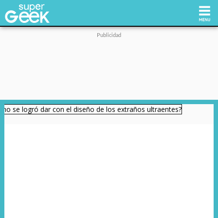
Inicio
Tecnología
Videojuegos
Reviews
Cultura Pop
Streaming
Síguenos: