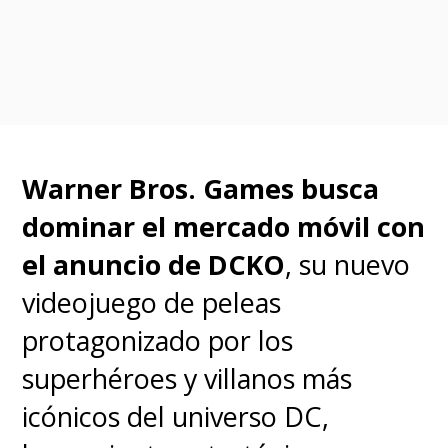
Cynthia Erivo
(
@NatGeoGenius
: Aretha)
Elizabeth Olsen
(
@WandaVision
)
Anya Taylor-Joy
Warner Bros. Games busca
(
#TheQueensGambit
)
dominar el mercado móvil con
Kate Winslet
el anuncio de DCKO
, su nuevo
(
#MareofEasttown
)
#EmmyNo
videojuego de peleas
#Emmys
#Emmys2021
protagonizado por los
pic.twitter.com/SXT9o6KeTs
superhéroes y villanos más
icónicos del universo DC,
— Television Academy (@TelevisionAcad)
July 13, 2021