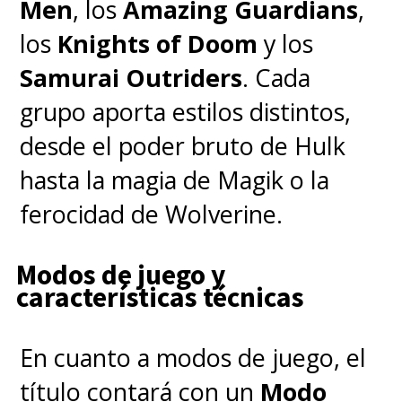
@FlightAttendant
#Hacks
#The
Men
, los
Amazing Guardians
,
#EmmyNoms
#Emmys
los
Knights of Doom
y los
#Emmys2021
Samurai Outriders
. Cada
pic.twitter.com/p0gYKPw0YL
grupo aporta estilos distintos,
desde el poder bruto de Hulk
— Television Academy (@TelevisionAcad)
July 13, 2021
hasta la magia de Magik o la
ferocidad de Wolverine.
La ceremonia de premiación
tendrá lugar el 19 de
Modos de juego y
características técnicas
septiembre
, si es que la
pandemia no obliga a
En cuanto a modos de juego, el
postergarla.
título contará con un
Modo