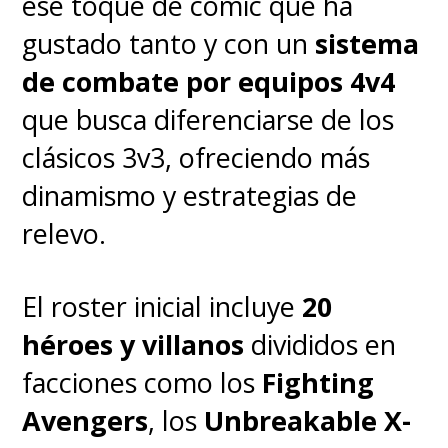
ese toque de cómic que ha
gustado tanto y con un
sistema
Nuevamente, no está fácil ganar
de combate por equipos 4v4
en esta categoría para "Cobra
que busca diferenciarse de los
Kai", especialmente por aquella
clásicos 3v3, ofreciendo más
protagonizada por Jason
dinamismo y estrategias de
Sudeikis.
relevo.
The
#Emmy
nominees for
El roster inicial incluye
20
Comedy Series are:
héroes y villanos
divididos en
@blackishABC
@CobraKaiSerie
facciones como los
Fighting
The
Avengers
, los
Unbreakable X-