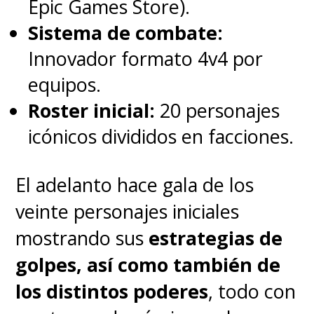
Epic Games Store).
Sistema de combate:
Y la bienvenida sorpresa es la
Innovador formato 4v4 por
que da
"Cobra Kai" con su
equipos.
sólida tercera temporada, la
Roster inicial:
20 personajes
cual fue nominada en la
icónicos divididos en facciones.
categoría de Mejor Serie de
Comedia
, donde deberá
El adelanto hace gala de los
competir contra "Black-ish",
veinte personajes iniciales
"Emily In Paris" (WTF), "Hacks",
mostrando sus
estrategias de
"The Flight Attendant", "The
golpes, así como también de
Kominsky Method", "Pen15" y
los distintos poderes
, todo con
"Ted Lasso".