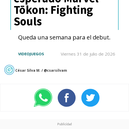
Serie Limitada o Película.
Tōkon: Fighting
Souls
The
#Emmy
nominees for
Queda una semana para el debut.
Supporting Actress in a
Limited or Anthology
Viernes 31 de julio de 2026
VIDEOJUEGOS
Series or Movie:
César Silva M. / @csarsilvam
@ReneeGoldsberry
/
@HamiltonMusical
Kathryn Hahn /
@WandaVision
Moses Ingram /