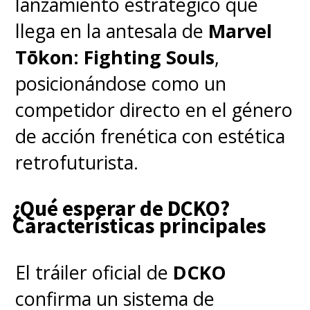
lanzamiento estratégico que
llega en la antesala de
Marvel
En el caso de las series de
Tōkon: Fighting Souls
,
Marvel Studios,
"WandaVision"
posicionándose como un
-la primera que se estrenó en
competidor directo en el género
Disney+- logró instalarse con
de acción frenética con estética
una nominación en la
retrofuturista.
categoría Mejor Serie
Limitada o Antológica
, donde
¿Qué esperar de DCKO?
Características principales
competirá contra "I May
Destroy You", "Mare of
El tráiler oficial de
DCKO
Easttown", "The Queen’s
confirma un sistema de