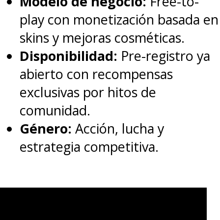
Modelo de negocio:
Free-to-
play con monetización basada en
skins y mejoras cosméticas.
Los actores no se quedan atrás,
Disponibilidad:
Pre-registro ya
con
Paul Bettany como
abierto con recompensas
"Vision" y Elizabeth Olsen
exclusivas por hitos de
como "Wanda" siendo
comunidad.
nominados en las categorías
Género:
Acción, lucha y
respectivas por actuación en
estrategia competitiva.
una serie limitada o película
.
Y no olvidemos al director
Matt
Shakman, quien fue
nominado como Mejor