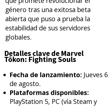
que promete revolucionar el
(
@FalconAndWinter
)
género tras una exitosa beta
Charles Dance
abierta que puso a prueba la
(
@TheCrownNetflix
)
estabilidad de sus servidores
Timothy Olyphant
globales.
(
@TheMandalorian
)
@Courtney
(
@LovecraftHBO
)
@TheCarlWea
Detalles clave de Marvel
Tōkon: Fighting Souls
(
@TheMandalorian
)
#EmmyNoms
#Emmys
Fecha de lanzamiento:
Jueves 6
#Emmys2021
de agosto.
pic.twitter.com/YXw7Jdu3Bb
Plataformas disponibles:
PlayStation 5, PC (vía Steam y
— Television Academy (@TelevisionAcad)
July 13, 2021