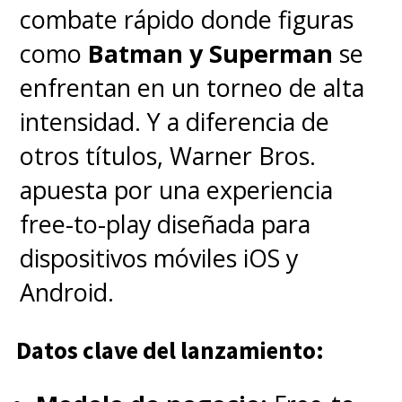
Gambit" y "The Underground
combate rápido donde figuras
Railroad". Está claro que no la
como
Batman y Superman
se
tendrá fácil.
enfrentan en un torneo de alta
intensidad. Y a diferencia de
The
#Emmy
nominees for
otros títulos, Warner Bros.
Limited or Anthology
apuesta por una experiencia
Series are:
free-to-play diseñada para
#IMayDestroyYou
#MareofEas
dispositivos móviles iOS y
#EmmyNoms
#Emmys
Android.
#Emmys2021
Datos clave del lanzamiento:
pic.twitter.com/vXBxUzhdRy
— Television Academy (@TelevisionAcad)
July 13, 2021