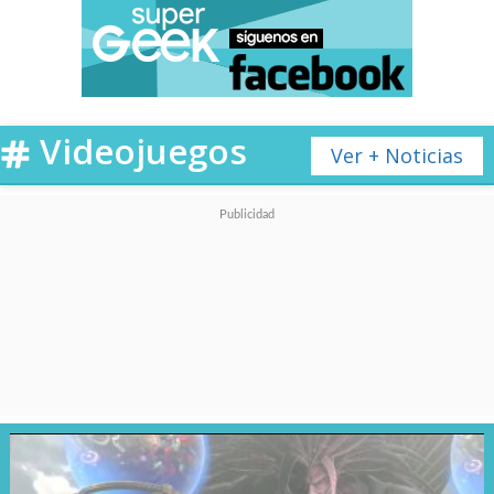
Lead Actress in a Limited
or Anthology Series or
Movie are:
@MichaelaCoel
(
#IMayDestroyYou
)
Videojuegos
Ver + Noticias
Cynthia Erivo
(
@NatGeoGenius
: Aretha)
Elizabeth Olsen
(
@WandaVision
)
Anya Taylor-Joy
(
#TheQueensGambit
)
Kate Winslet
(
#MareofEasttown
)
#EmmyNo