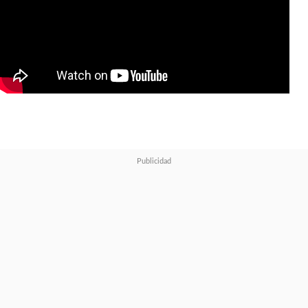
Director en una Serie
Limitada
por su trabajo en la
primera entrega televisiva de
Marvel Studios.
The
#Emmy
nominees for
Lead Actor in a Limited or
Anthology Series or Movie
are:
@Paul_Bettany
(
@WandaVision
)
@HackedOffH