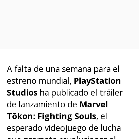
Marvel Studios también
consiguió una nominación
gracias al cameo de
Don
Cheadle ("James Rhodes")
,
quien competirá en la categoría
de
Mejor Actor Invitado en
A falta de una semana para el
una Serie Dramática
.
estreno mundial,
PlayStation
Studios
ha publicado el tráiler
The
#Emmy
nominees for
de lanzamiento de
Marvel
Guest Actor in a Drama
Tōkon: Fighting Souls
, el
Series are:
esperado videojuego de lucha
@DonCheadle