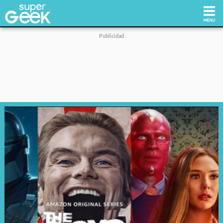
Inicio
Tecnología
Videojuegos
Reviews
Cultura Pop
Streaming
Síguenos: