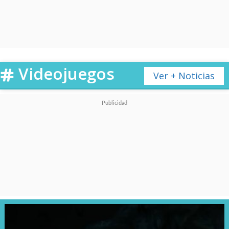
Dramática es una importante
señal de apertura hacia las
producciones de género.
Videojuegos
Ver + Noticias
"The Boys" y "The
Mandalorian"
deberán
competir contra "Bridgerton",
"The Crown", "The Handmaid’s
Tale", "Lovecraft Country",
"Pose" y "This Is Us".