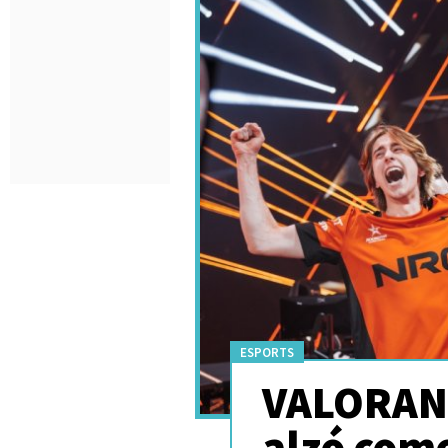
ESPORTS
VALORAN
alzó com