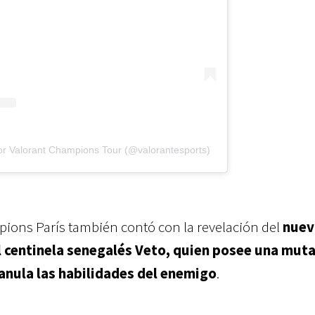
or Valorant Champions Tour (@valorantesports)
pions París también contó con la revelación del
nuev
el centinela senegalés Veto, quien posee una mut
anula las habilidades del enemigo
.