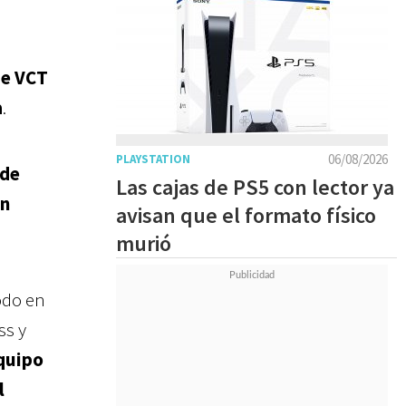
de VCT
a
.
06/08/2026
PLAYSTATION
 de
Las cajas de PS5 con lector ya
on
avisan que el formato físico
murió
odo en
ss y
quipo
l