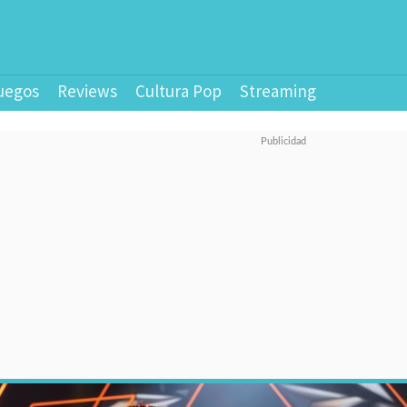
uegos
Reviews
Cultura Pop
Streaming