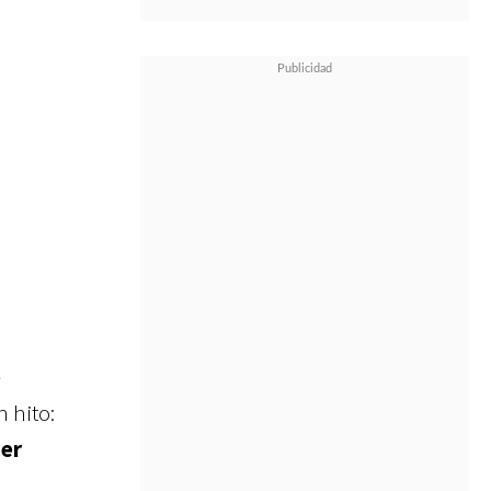
e
 hito:
ber