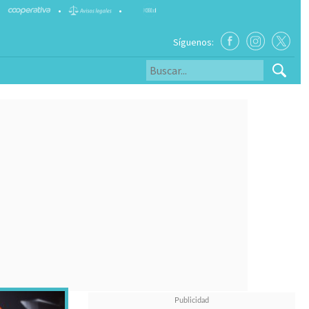
•
•
Síguenos: