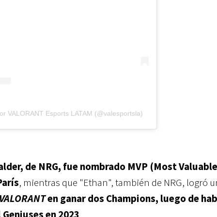
 por VALORANT Esports LATAM (@valesportsla)
lder, de NRG, fue nombrado MVP (Most Valuabl
París
, mientras que "Ethan", también de NRG, logró un
VALORANT
en ganar dos Champions, luego de ha
l Geniuses en 2023
.