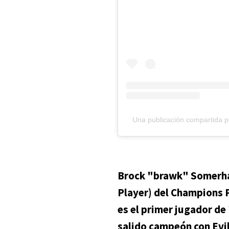
Una publicación compartida
Brock "brawk" Somerha
Player) del Champions 
es el primer jugador de
salido campeón con Evi