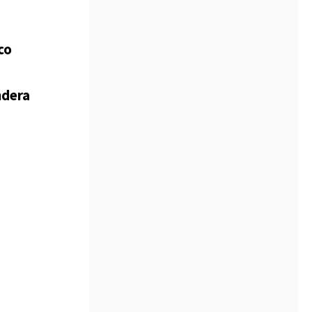
co
ndera