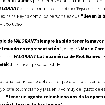
r
de
Riot Games
partió el 2025 con un fuerte foco en l
ALORANT
al incorporar al
colombiano
Tejo
como su 
mexicana Reyna como los personajes que
"llevan la 
 videojuego.
ipio de
VALORANT
siempre ha sido tener la mayor
el mundo en representación"
, aseguró
Mario Garc
er para
VALORANT
Latinoamérica de Riot Games
, 
Geek
durante su paso por Chile.
nacional como parte del evento que dio la bienvenida 
luyó café colombiano y jazz en vivo muy del gusto de e
que
"tener un agente colombiano nos da la oport
ción latina en todo el juego
".