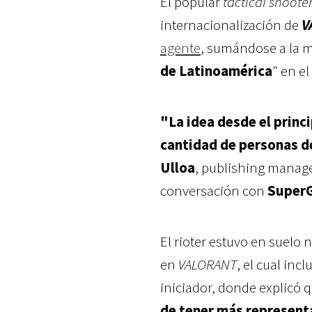
El popular
tactical shoote
internacionalización de
V
agente
, sumándose a la 
de Latinoamérica
" en el
"La idea desde el princ
cantidad de personas d
Ulloa
, publishing manag
conversación con
Super
El rioter estuvo en suelo 
en
VALORANT
, el cual inc
iniciador, donde explicó 
de tener más representa