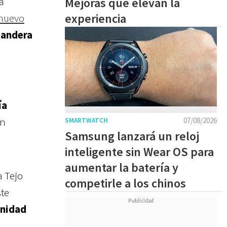
a
Mejoras que elevan la
experiencia
nuevo
bandera
ía
en
07/08/2026
SMARTWATCH
Samsung lanzará un reloj
inteligente sin Wear OS para
aumentar la batería y
a Tejo
competirle a los chinos
ste
unidad