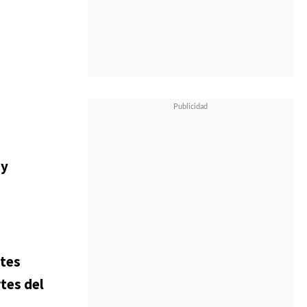
ay
ntes
tes del