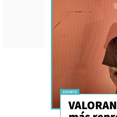
ESPORTS
VALORANT
más repr