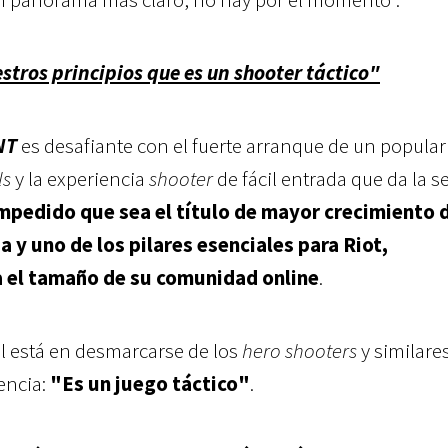
tros principios que es un shooter táctico"
NT
es desafiante con el fuerte arranque de un popular
ls
y la experiencia
shooter
de fácil entrada que da la s
impedido que sea el título de mayor crecimiento 
a y uno de los pilares esenciales para Riot,
a el tamaño de su comunidad online
.
al está en desmarcarse de los
hero shooters
y similares
encia:
"Es un juego táctico"
.