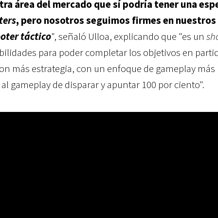
ra área del mercado que sí podría tener una esp
ters
, pero nosotros seguimos firmes en nuestros
oter táctico
", señaló Ulloa, explicando que "es un
sh
bilidades para poder completar los objetivos en parti
on más estrategia, con un enfoque de gameplay más 
 al gameplay de disparar y apuntar 100 por ciento".