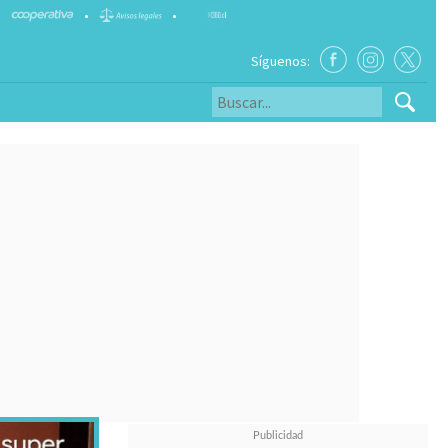
•
•
Síguenos: