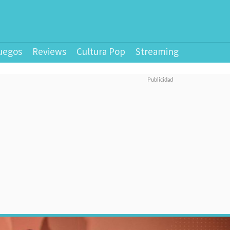
uegos
Reviews
Cultura Pop
Streaming