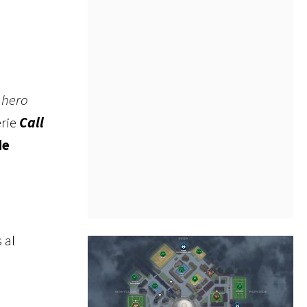
hero
erie
Call
de
 al