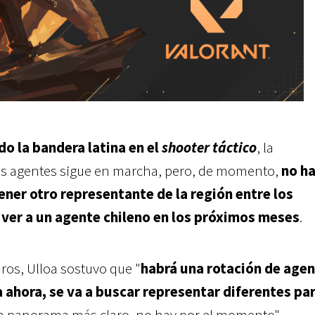
do la bandera latina en el
shooter táctico
, la
los agentes sigue en marcha, pero, de momento,
no h
ener otro representante de la región entre los
ver a un agente chileno en los próximos meses
.
ros, Ulloa sostuvo que "
habrá una rotación de age
 ahora, se va a buscar representar diferentes par
un panorama más claro, no hay por el momento".