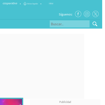
•
•
Síguenos: