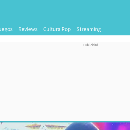
uegos
Reviews
Cultura Pop
Streaming