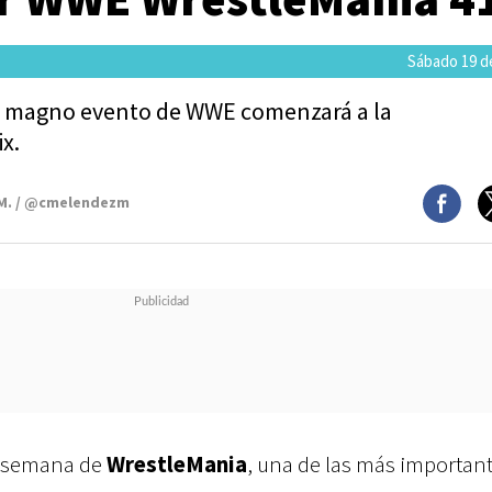
Sábado 19 de
el magno evento de WWE comenzará a la
x.
 M. / @cmelendezm
a semana de
WrestleMania
, una de las más importan