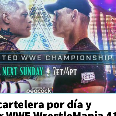
cartelera por día y
r WWE WrestleMania 4