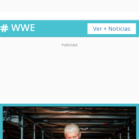
Williams, Campeonato
Mundial de TNA
WWE
Ver + Noticias
• Tony D'Angelo vs Channing
"Stacks" Lorenzo