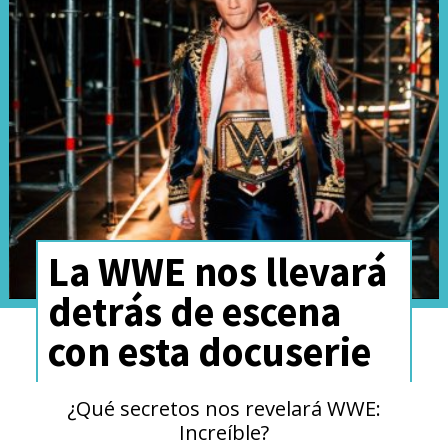
•
Sol Ruca (c) vs Kelani Jordan,
Campeonato Femenino
Norteamericano
La WWE nos llevará
detrás de escena
con esta docuserie
¿Qué secretos nos revelará WWE:
Increíble?