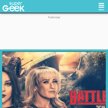
Inicio
Tecnología
Videojuegos
Reviews
Cultura Pop
Streaming
Síguenos: