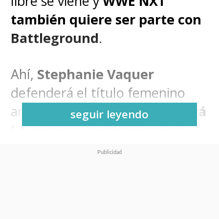
libre se viene y
WWE NXT
también quiere ser parte con
Battleground
.
Ahí,
Stephanie Vaquer
defenderá el título femenino
ante
Jordynne Grace
.
¿Logrará
seguir leyendo
La Primera salir triunfante?
Además, el Campeón Mundial
de TNA,
Joe Hendry
, también
dirá presente: