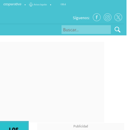
•
•
Síguenos: