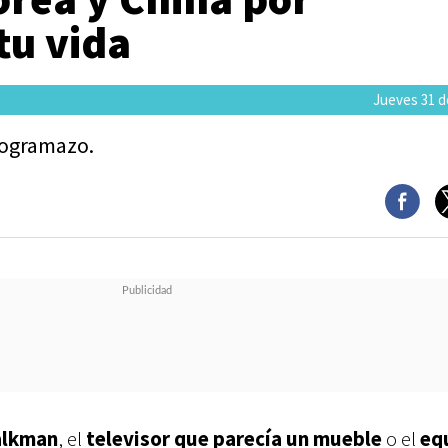
tu vida
Jueves 31 de
ogramazo.
alkman
, el
televisor que parecía un mueble
o el
eq