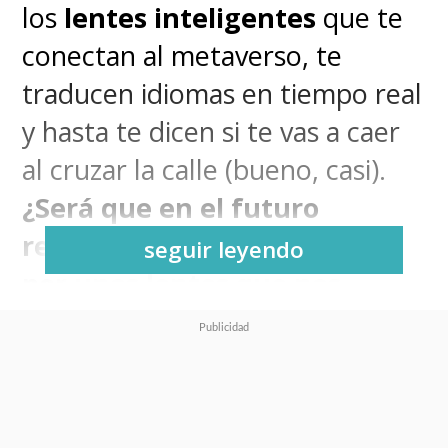
los
lentes inteligentes
que te
conectan al metaverso, te
traducen idiomas en tiempo real
y hasta te dicen si te vas a caer
al cruzar la calle (bueno, casi).
¿Será que en el futuro
reemplazaremos el celular
seguir leyendo
por unos lentes que nos
proyectan todo en la cara?
¿O
quizás nos volvamos locos con
tanta información flotando?.