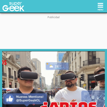
Inicio
Tecnología
Videojuegos
Reviews
Cultura Pop
Streaming
Síguenos: