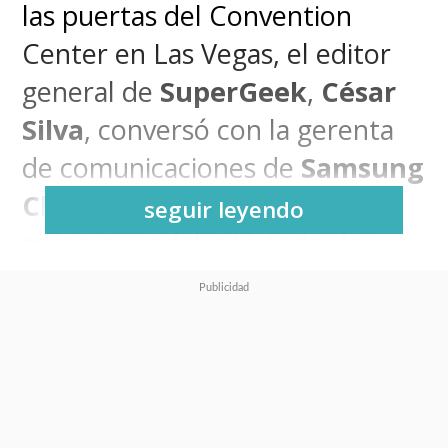
las puertas del Convention
Center en Las Vegas, el editor
general de
SuperGeek
,
César
Silva
, conversó con la gerenta
de comunicaciones de
Samsung
Chile
,
Bernardita Orellana
,
seguir leyendo
quien nos adelantó todas las
innovaciones que el gigante
tecnológico llevó hasta
CES
2025
.
La feria de tecnología de