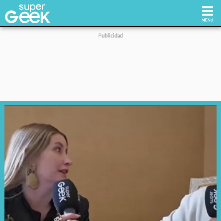
Inicio
Tecnología
Videojuegos
Reviews
Cultura Pop
Streaming
Síguenos: