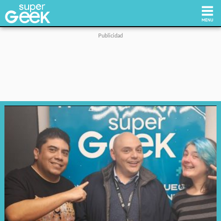
Inicio
Tecnología
Videojuegos
Reviews
Cultura Pop
Streaming
Síguenos: