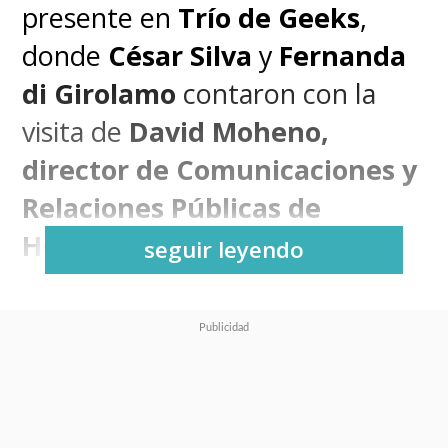
presente en
Trío de Geeks
,
donde
César Silva
y
Fernanda
di Girolamo
contaron con la
visita de
David Moheno,
director de Comunicaciones y
Relaciones Públicas de
HONOR LATAM
.
seguir leyendo
La tecnología y las anécdotas se
tomaron la conversación en los
estudios de SuperGeek, pero
también el estreno de la nueva