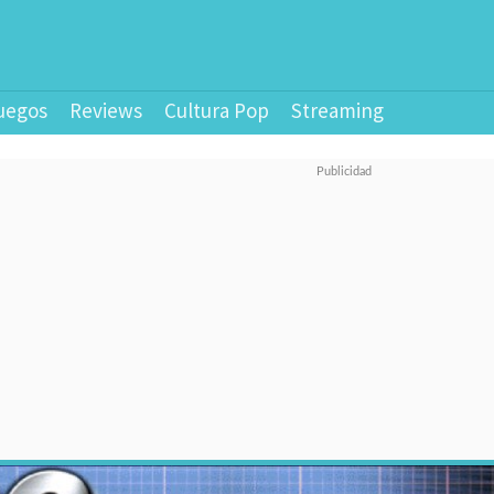
uegos
Reviews
Cultura Pop
Streaming