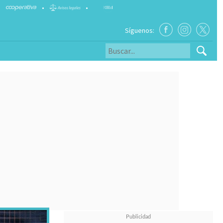
•
•
Síguenos: