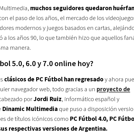
 Multimedia,
muchos seguidores quedaron huérfan
con el paso de los años, el mercado de los videojuego
adores modernos y juegos basados en cartas, alejánd
ó a los años 90, lo que también hizo que aquellos fan
sma manera.
ol 5.0, 6.0 y 7.0 online hoy?
os
clásicos de PC Fútbol han regresado
y ahora pu
quier navegador web, todo gracias a un
proyecto de
abezado por
Jordi Ruiz
, informático español y
e
Dinamic Multimedia
que puso a disposición versi
s de títulos icónicos como
PC Fútbol 4.0, PC Fútbo
sus respectivas versiones de Argentina.