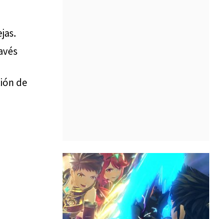
jas.
ravés
tión de