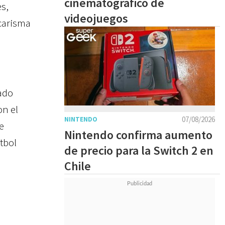
cinematográfico de
es,
videojuegos
carisma
cado
on el
07/08/2026
NINTENDO
e
Nintendo confirma aumento
tbol
de precio para la Switch 2 en
Chile