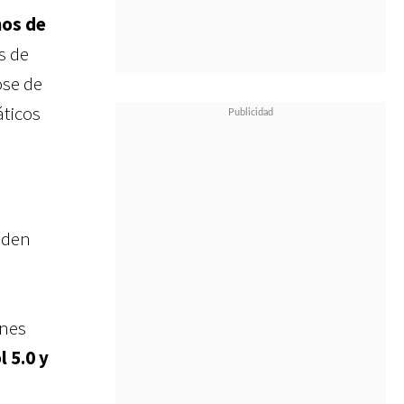
os de
s de
ose de
áticos
eden
ones
l 5.0 y