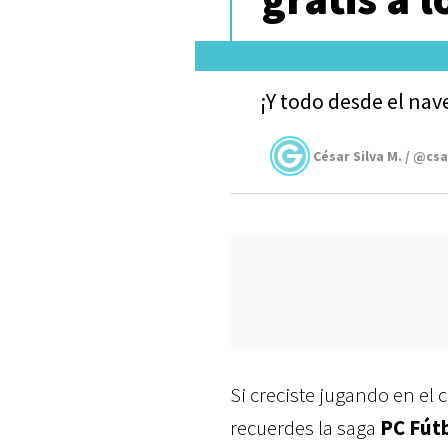
¡Y todo desde el na
César Silva M. / @cs
Si creciste jugando en el
recuerdes la saga
PC Fút