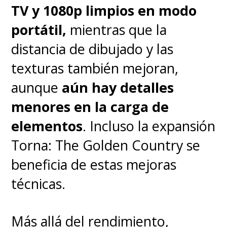
TV y 1080p limpios en modo
soledad en medio del caos
, y
portátil,
mientras que la
es fácil quedarse un par de
distancia de dibujado y las
minutos quieto solo para
texturas también mejoran,
escuchar la maquinaria a lo lejos
aunque
aún hay detalles
o leer un registro más que
menores en la carga de
termina de cerrar el contexto de
elementos
. Incluso la expansión
cada zona.
Torna: The Golden Country se
beneficia de estas mejoras
Eso sí,
la aventura no está
técnicas.
exenta de tropiezos
,
principalmente porque
algunas
Más allá del rendimiento,