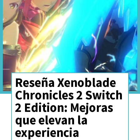
de un mundo hostil.
Reseña Xenoblade
Chronicles 2 Switch
2 Edition: Mejoras
Lo que más atrapa de Metroid
que elevan la
Prime 4: Beyond es
cómo
experiencia
construye sus planetas y