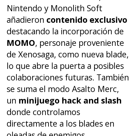
peleas se sienten
Nintendo y Monolith Soft
excesivamente largas
o
añadieron
contenido exclusivo
dependientes de mecánicas de
destacando la incorporación de
revivir aliados que cortan el
MOMO
, personaje proveniente
flujo, y ciertos segmentos más
de Xenosaga, como nueva blade,
guiados restan protagonismo a
lo que abre la puerta a posibles
la exploración pura que mejor
colaboraciones futuras. También
define al concepto Metroidvania
se suma el modo Asalto Merc,
en 3D.
un
minijuego hack and slash
donde controlamos
directamente a los blades en
oleadas de enemigos,