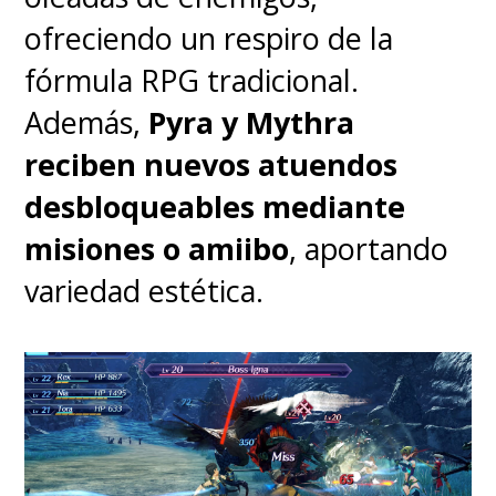
ofreciendo un respiro de la
fórmula RPG tradicional.
Además,
Pyra y Mythra
reciben nuevos atuendos
desbloqueables mediante
Aun así, cuando el juego te
misiones o amiibo
, aportando
suelta la mano y deja que la
variedad estética.
curiosidad marque el paso,
Metroid Prime 4: Beyond
demuestra que no hace falta
una revolución completa para
ofrecer una experiencia