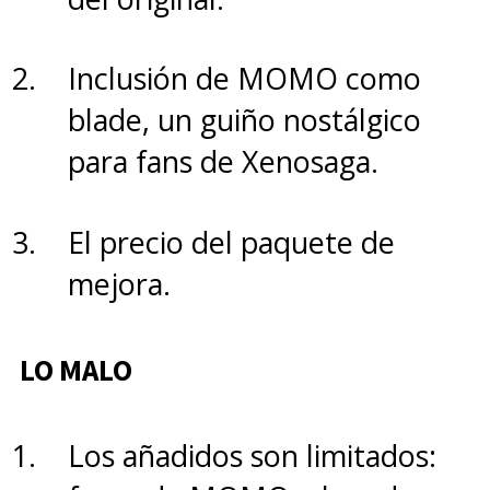
cumple, pero no alcanza la
profundidad de entregas
Inclusión de MOMO como
anteriores.
blade, un guiño nostálgico
para fans de Xenosaga.
Momentos de ritmo lento
:
ciertas secciones pueden
El precio del paquete de
sentirse más contemplativas
mejora.
que dinámicas.
LO MALO
Historia secundaria
limitada
: falta mayor
Los añadidos son limitados:
desarrollo en personajes y