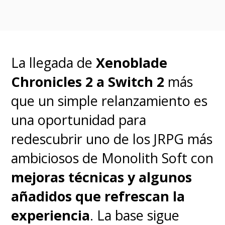
esquivar y reposicionarse
mientras los disparos
encuentran su objetivo
, pero
La llegada de
Xenoblade
añadiendo poderes psíquicos
Chronicles 2 a Switch 2
más
como el
Control Beam
y
que un simple relanzamiento es
nuevas habilidades de traje
una oportunidad para
que enriquecen tanto el
redescubrir uno de los JRPG más
combate como los
ambiciosos de Monolith Soft con
rompecabezas ambientales. El
mejoras técnicas y algunos
ritmo brilla especialmente en las
añadidos que refrescan la
secciones más cerradas, cuando
experiencia
. La base sigue
el juego
deja espacio para