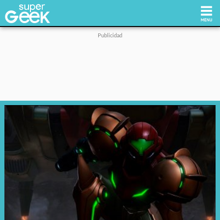
Inicio
Tecnología
Videojuegos
Reviews
Cultura Pop
Streaming
Síguenos: