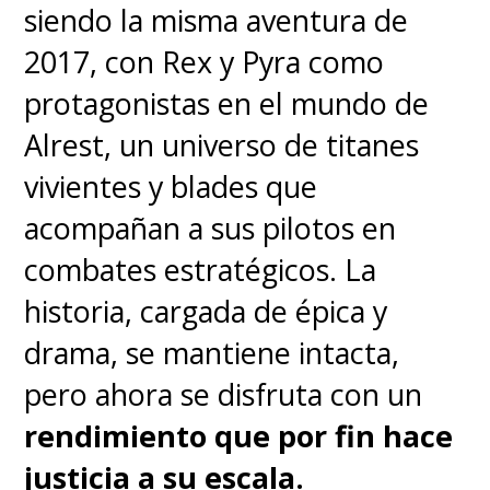
siendo la misma aventura de
observar, escanear y
2017, con Rex y Pyra como
experimentar con los
protagonistas en el mundo de
distintos visores y armas
,
Alrest, un universo de titanes
aunque a ratos la balanza se
vivientes y blades que
inclina demasiado hacia tiroteos
acompañan a sus pilotos en
lineales y misiones de escolta
combates estratégicos. La
que desordenan un poco la
historia, cargada de épica y
elegancia de la fórmula.
drama, se mantiene intacta,
pero ahora se disfruta con un
rendimiento que por fin hace
justicia a su escala.