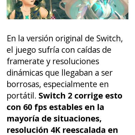
Beyond aprovecha muy bien el
hardware de la Switch 2, con
escenarios industriales y
En la versión original de Switch,
biolaboratorios helados que se
el juego sufría con caídas de
sienten densos y táctiles,
llenos
framerate y resoluciones
de detalles que cuentan
dinámicas que llegaban a ser
historias sin necesidad de
borrosas, especialmente en
cinemáticas constantes
. Y la
portátil.
Switch 2 corrige esto
ambientación sonora acompaña
con 60 fps estables en la
con una mezcla de melodías
mayoría de situaciones,
discretas y efectos que
resolución 4K reescalada en
refuerzan la sensación de