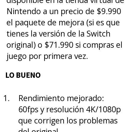
rendimiento sólido a 60fps
Nintendo a un precio de $9.990
en Nintendo Switch 2, con
el paquete de mejora (si es que
mecánicas clásicas y nuevas.
tienes la versión de la Switch
original) o $71.990 si compras el
Innovaciones narrativas
: la
juego por primera vez.
incorporación de Viewros como
planeta principal abre nuevas
LO BUENO
posibilidades jugables.
Rendimiento mejorado:
Lo malo
60fps y resolución 4K/1080p
que corrigen los problemas
Narrativa irregular
:
del original.