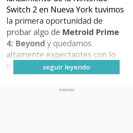
Switch 2 en Nueva York tuvimos
la primera oportunidad de
probar algo de
Metroid Prime
4: Beyond
y quedamos
altamente expectantes con lo
que veríamos hacia finales de
seguir leyendo
este año, misma sensación que
nos quedó hace unas semanas
cuando pudimos volver a darle
un vistazo en un evento para
medios que realizó Nintendo en