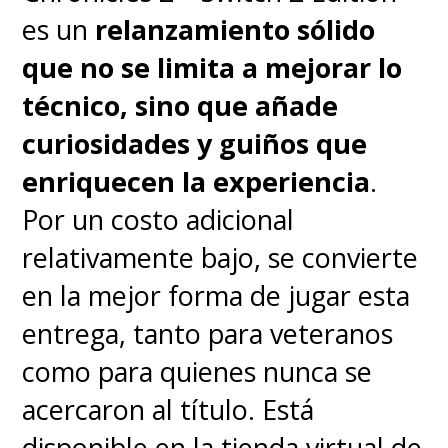
en Nintendo Switch 2 con un
es un
relanzamiento sólido
precio de $81.990.
que no se limita a mejorar lo
técnico, sino que añade
Lo bueno
curiosidades y guiños que
enriquecen la experiencia
.
Exploración inmersiva
:
Por un costo adicional
mantiene la esencia
relativamente bajo, se convierte
metroidvania con biomas
en la mejor forma de jugar esta
variados y atmósfera
entrega, tanto para veteranos
envolvente.
como para quienes nunca se
acercaron al título. Está
Combate fluido
:
disponible en la tienda virtual de