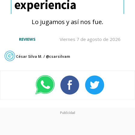
experiencia
pinball que es realmente
difícil
, aunque igualmente la
Lo jugamos y así nos fue.
curva de aprendizaje es rápida,
pero dominar las mecánicas
Viernes 7 de agosto de 2026
REVIEWS
requiere práctica y paciencia, lo
César Silva M. / @csarsilvam
que le da más profundidad al
título.