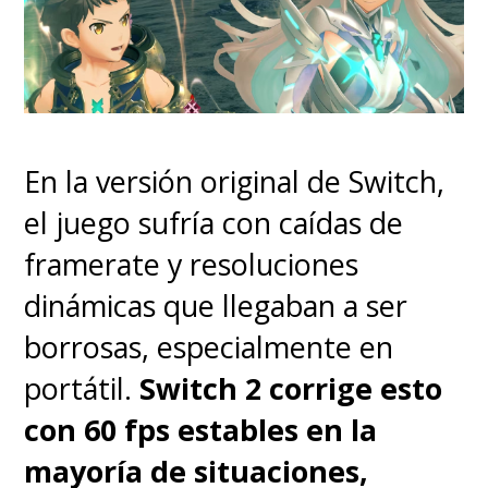
En la versión original de Switch,
el juego sufría con caídas de
framerate y resoluciones
dinámicas que llegaban a ser
borrosas, especialmente en
portátil.
Switch 2 corrige esto
Sin, embargo, y por más que
con 60 fps estables en la
tenga uno u otro momento
mayoría de situaciones,
entretenido, este modo historia