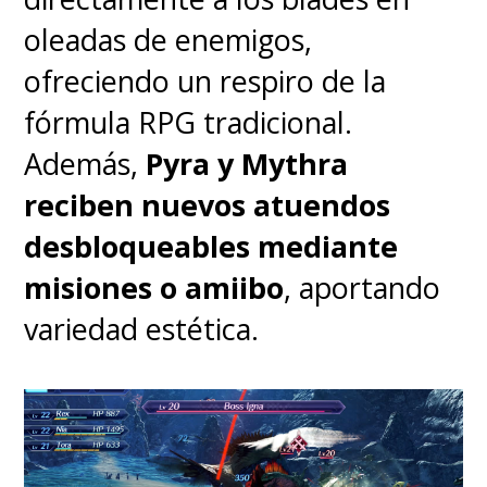
animada del fontanero para
oleadas de enemigos,
el cine
y que regresará en abril
ofreciendo un respiro de la
próximo con su capítulo Galaxy,
fórmula RPG tradicional.
uno que nos tiene a todos bien
Además,
Pyra y Mythra
atentos y expectantes tras el
reciben nuevos atuendos
exitazo en que se convirtió la
desbloqueables mediante
primera entrega.
misiones o amiibo
, aportando
variedad estética.