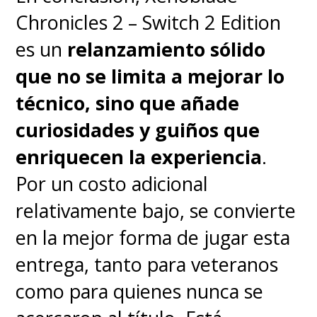
Chronicles 2 – Switch 2 Edition
del Tiempo de Mortal Kombat,
es un
relanzamiento sólido
claro que en este caso solo con
que no se limita a mejorar lo
desafíos tenísticos, y
también
técnico, sino que añade
el modo especial
, donde
curiosidades y guiños que
aparecen estas canchas bien
enriquecen la experiencia
.
extrañas con aquella de pinball
Por un costo adicional
que ya comenté y varias bien
relativamente bajo, se convierte
difíciles. Sin duda alguna, estos
en la mejor forma de jugar esta
dos apartados suman bastante
entrega, tanto para veteranos
al juego.
como para quienes nunca se