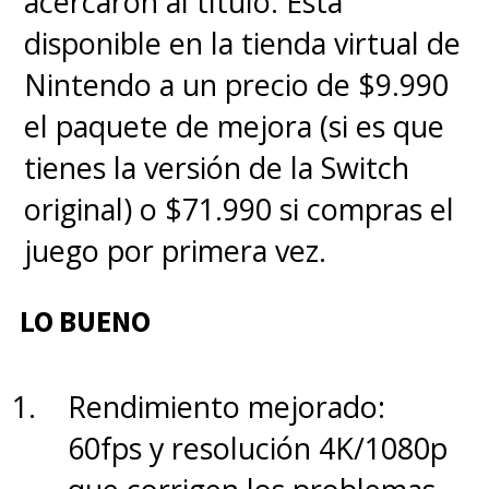
acercaron al título. Está
Ya al terminar, no podemos
disponible en la tienda virtual de
evitar la
comparación con la
Nintendo a un precio de $9.990
anterior entrega Mario
el paquete de mejora (si es que
Tennis Aces
y claramente
esta
tienes la versión de la Switch
nueva entrega se siente más
original) o $71.990 si compras el
completa en modos y
juego por primera vez.
personajes
, con un online que
promete ser clave si logra
LO BUENO
mantener estabilidad. Donde
Aces se quedó corto en
Rendimiento mejorado:
contenido y profundidad, Fever
60fps y resolución 4K/1080p
intenta corregir el rumbo con