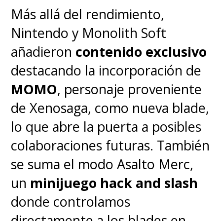
Más allá del rendimiento,
jugarlo una vez no querrás
Nintendo y Monolith Soft
repetirlo.
añadieron
contenido exclusivo
destacando la incorporación de
En lo estético y sonoro,
MOMO
, personaje proveniente
Nintendo mantiene su sello con
de Xenosaga, como nueva blade,
escenarios vibrantes y un
lo que abre la puerta a posibles
apartado visual que recuerda
colaboraciones futuras. También
a la energía de Mario Kart y
se suma el modo Asalto Merc,
Smash Bros. mezclada con las
un
minijuego hack and slash
animaciones que se pulieron
donde controlamos
en la primera película
directamente a los blades en