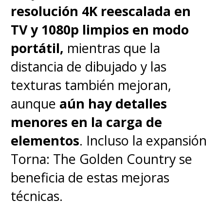
resolución 4K reescalada en
se termina sintiendo más
TV y 1080p limpios en modo
como un tutorial extendido
portátil,
mientras que la
para aprender a jugar solo
distancia de dibujado y las
que un real modo que soporte
texturas también mejoran,
el juego
. No me malentiendan,
aunque
aún hay detalles
es entretenido y todo, pero creo
menores en la carga de
que a este punto se le pudo
elementos
. Incluso la expansión
haber sacado más provecho
Torna: The Golden Country se
para hacer que den ganas de
beneficia de estas mejoras
volver a jugarlo una vez se
técnicas.
acabe, que no es más allá de
cuatro horas. Te firmo que tras