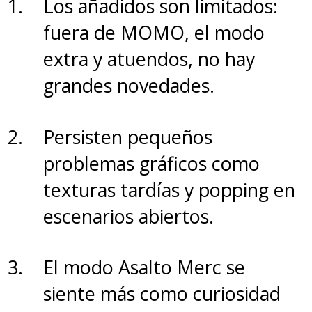
Los añadidos son limitados:
LO BUENO:
fuera de MOMO, el modo
Cantidad de personajes
extra y atuendos, no hay
disponibles
grandes novedades.
Los modos especial y Torres de
los retos
Persisten pequeños
Jugabilidad arcade
problemas gráficos como
texturas tardías y popping en
escenarios abiertos.
LO MALO:
El modo Asalto Merc se
Modo historia corto y sin peso
siente más como curiosidad
Muy pocos torneos y muy