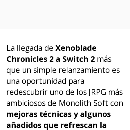
tenis
en la que nos vamos
desplazando por distintas áreas
temáticas donde cada reto está
diseñado para
mejorar
La llegada de
Xenoblade
aspectos específicos que nos
Chronicles 2 a Switch 2
más
harán un jugador más
que un simple relanzamiento es
completo
pasando por desafíos
una oportunidad para
de entrenamiento en diferentes
redescubrir uno de los JRPG más
niveles hasta enfrentamientos
ambiciosos de Monolith Soft con
más complejos con rivales para
mejoras técnicas y algunos
poner en juego todo lo
añadidos que refrescan la
aprendido.