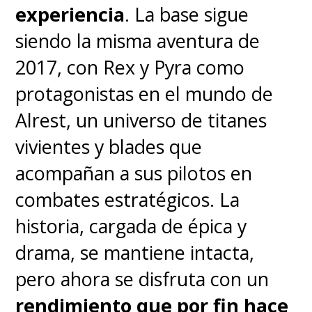
experiencia
. La base sigue
siendo la misma aventura de
Todo esto está inmerso en el
2017, con Rex y Pyra como
modo historia
que tiene como
protagonistas en el mundo de
excusa una
Daisy enferma y
Alrest, un universo de titanes
con la única salvación de una
vivientes y blades que
fruta dorada que hay que ir a
acompañan a sus pilotos en
buscar
. En eso Wario y Waluigi
combates estratégicos. La
cometen uno de sus clásicos
historia, cargada de épica y
errores y todos quienes iban
drama, se mantiene intacta,
tras la mística fruta (Mario,
pero ahora se disfruta con un
Luigi, Peach, Wario y Waluigi)
rendimiento que por fin hace
reciben una maldición que los