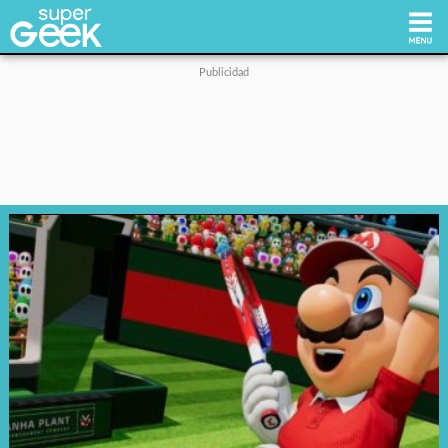
Inicio
Tecnología
Videojuegos
Reviews
Cultura Pop
Streaming
Síguenos: