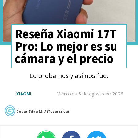
Al cierre la batería que es de
Reseña Xiaomi 17T
5.200 mAh
, lo que le permite
Pro: Lo mejor es su
mantener ese diseño tan
cámara y el precio
delgado sin sacrificar duración y
permite
un día completo de uso
Lo probamos y así nos fue.
intenso sin problemas. Además,
Miércoles 5 de agosto de 2026
XIAOMI
cuenta con carga rápida de
90W que se obtienen con el
César Silva M. / @csarsilvam
cargador que sí viene incluido
en la caja
, como tiene que ser