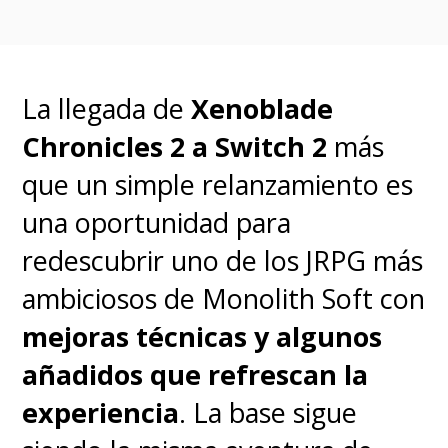
IP68 e IP69
(soporta inmersión y
chorro
s de agua a alta presión) a
lo que hay que sumar el
La llegada de
Xenoblade
estándar militar
MIL-STD-810H
,
Chronicles 2 a Switch 2
más
lo que garantiza dur
abilidad en
que un simple relanzamiento es
condiciones extremas. Así, es un
una oportunidad para
equipo lindo, liviano, fácil de
redescubrir uno de los JRPG más
tomar y además bien resistente.
ambiciosos de Monolith Soft con
mejoras técnicas y algunos
Pasamos a una parte polémica
añadidos que refrescan la
como es el rendimiento y digo
experiencia
. La base sigue
polémica porque
hay