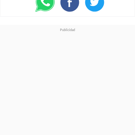
para estos equipos que ofrecen
este nivel de carga.
Con todo, creo que Motorola ha
dado una bastante buena
impresión con su regreso a la
gama alta aunque obviamente
con algunas cosas que mejorar
para dar ese salto definitivo y
ponerse a la altura de los
modelos ultra de Samsung y
Xiaomi o el Magic8 Pro de