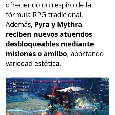
confundir al usuario
ofreciendo un respiro de la
haciéndolo creer que cuenta
fórmula RPG tradicional.
con el último chip de
Además,
Pyra y Mythra
Qualcomm
. Y lo digo porque
reciben nuevos atuendos
algunos influencers,
desbloqueables mediante
principalmente de México,
misiones o amiibo
, aportando
esparcieron ese comentario en
variedad estética.
sus redes diciendo abiertamente
que Motorola quería engañar a
los usuarios. Como siempre, mal
otra vez los mentados
influencers tech.