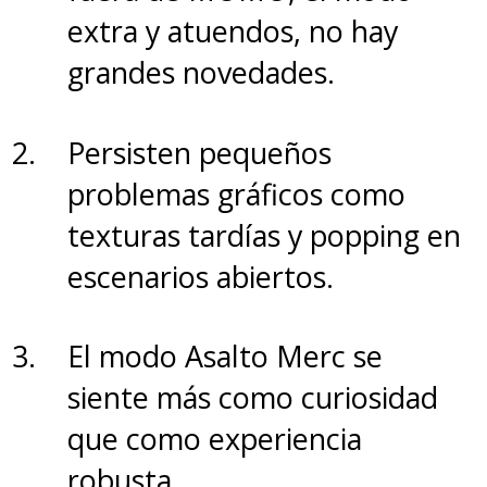
extra y atuendos, no hay
grandes novedades.
Persisten pequeños
problemas gráficos como
texturas tardías y popping en
escenarios abiertos.
Obviamente no todo es color de
El modo Asalto Merc se
rosas y el
p
ro
cesamiento es
siente más como curiosidad
bien lento en modo
que como experiencia
nocturno,
y si bien las fotos de
robusta.