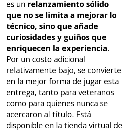
es un
relanzamiento sólido
fíjense que el Signature cambia
que no se limita a mejorar lo
las reglas del juego con un
técnico, sino que añade
sistema triple de 50 MP
curiosidades y guiños que
respaldado por s
e
nsores Sony
enriquecen la experiencia
.
LYTIA y ahí está el punto clave
Por un costo adicional
que incluso llevó a DXOMARK a
relativamente bajo, se convierte
incluir al equipo en su
top ten
en la mejor forma de jugar esta
de mejores cámaras de
entrega, tanto para veteranos
celulares del momento.
como para quienes nunca se
acercaron al título. Está
El sensor principal (Sony
disponible en la tienda virtual de