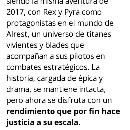
siendo la misma aventura de
bastantes disputas en
2017, con Rex y Pyra como
relación a si es un gama alta
protagonistas en el mundo de
de tomo y lomo o no
, esto por
Alrest, un universo de titanes
contar con el
Snapdragon 8
vivientes y blades que
Gen 5 como procesador que
acompañan a sus pilotos en
no es el más potente del
combates estratégicos. La
momento
y es el que incluyen
historia, cargada de épica y
sus competidores directos como
drama, se mantiene intacta,
son el Galaxy S26 Ultra, el
pero ahora se disfruta con un
HONOR Magic8 Pro y el Xiaomi
rendimiento que por fin hace
17 Ultra.
justicia a su escala.