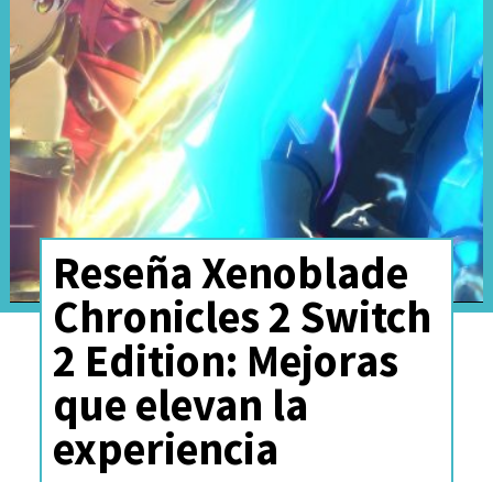
brillo que alcanza los 6.200
nits
y eso hace que no sufra con
la exposición al sol.
Reseña Xenoblade
Chronicles 2 Switch
2 Edition: Mejoras
que elevan la
experiencia
Y si hablamos de la calidad de