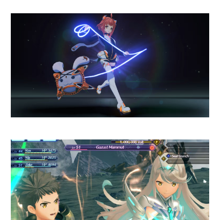
Y con eso hay que ser muy
claros para decir que si buscas el
chip más extremo y orientado al
gaming
puro de este año (como
la variante
Elite
), este no lo es.
Sin embargo, Motorola ha
tomado una decisión muy
inteligente al compensar esa
brecha con memoria
brutal y el
equipo viene configurado
con
16GB RAM LPDDR5X