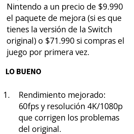
LYTIA 828 de 50 MP)
c
uenta
Nintendo a un precio de $9.990
con una apertura f/1.6 y
el paquete de mejora (si es que
estabilizac
ión óptica (OIS) que
tienes la versión de la Switch
captura muchísima luz, por lo
original) o $71.990 si compras el
que los colores
son muy
juego por primera vez.
precisos, ligeramente cálidos
LO BUENO
pero naturales, sin llegar a la
sobresaturació
n
irreal de otros
Rendimiento mejorado:
competidores.
El teleobjetivo
60fps y resolución 4K/1080p
periscópico (50 MP),
en tanto,
que corrigen los problemas
e
s la verdadera joya del equipo
del original.