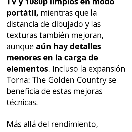
TV y 1080p limpios en modo
notar
ningún tipo de lag al
portátil,
mientras que la
abrir aplicaciones pesadas,
distancia de dibujado y las
grabar en 8K o tene
r decenas
texturas también mejoran,
de apps en segundo plano
.
aunque
aún hay detalles
Además, su sistema de
menores en la carga de
refrigeración líquida ArcticMesh
elementos
. Incluso la expansión
hace un trabajo excelente
Torna: The Golden Country se
manteniendo las temperaturas a
beneficia de estas mejoras
raya durante sesiones exigentes
técnicas.
y no he notado un
Más allá del rendimiento,
calentamiento mayor al