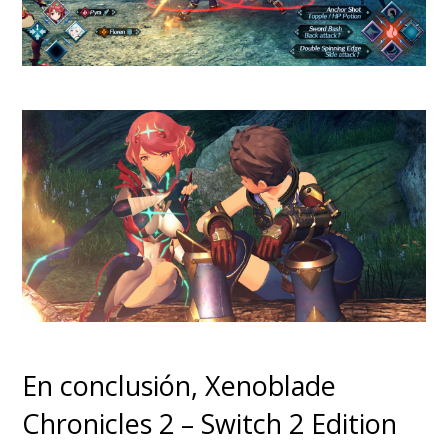
Volviendo a la reseña, vamos
con su apartado fotográfico que
En conclusión, Xenoblade
h
istóricam
ente ha sido
el talón
Chronicles 2 – Switch 2 Edition
de Aquiles de Motorola, pero