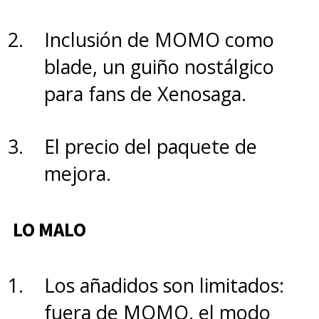
con su zoom óptico de 3x
y la
opción de hacer recortes de
Inclusión de MOMO como
hasta 100x (
Super Zoom Pro
).
blade, un guiño nostálgico
Mantiene una nitidez excelente
para fans de Xenosaga.
en retratos y tomas lejanas,
logrando un desenfoque de
El precio del paquete de
fondo (bokeh)
muy profesion
al.
mejora.
Y todo lo cierra un
ultra gran
angular
, también de 50MP que
LO MALO
según los expertos de
DXOMARK queda por sobre el
Los añadidos son limitados:
iPhone 17 Pro y el S26 Ultra.
fuera de MOMO, el modo