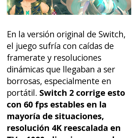
(expandible virtualmente
mediante IA) y
1TB de
almacenamiento
UFS 4.1.
En la versión original de Switch,
el juego sufría con caídas de
framerate y resoluciones
dinámicas que llegaban a ser
borrosas, especialmente en
portátil.
Switch 2 corrige esto
con 60 fps estables en la
mayoría de situaciones,
E
n la práctica, esto significa que
resolución 4K reescalada en
el teléfono vuela y no vas a