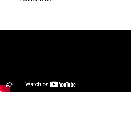
noche salen muy bien
iluminadas y con poco ruido,
el
obturad
or tarda un poco más
de lo deseable en procesar la
imagen
. Si intentas tomar fotos
rápidas a sujetos en movimiento
con poca luz, podrías obtener
fotos ligeramente borrosas.
Y otro punto negativo tiene que
ver con que a veces
el HDR no
levanta tanto las sombras