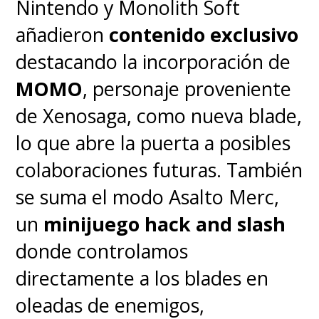
Nintendo y Monolith Soft
esperado.
añadieron
contenido exclusivo
Aprovecho de hacer una
destacando la incorporación de
aclaración que bien vale la pena
MOMO
, personaje proveniente
y es que al menos en Chile y
de Xenosaga, como nueva blade,
también en otros países de
lo que abre la puerta a posibles
Latinoamérica,
no observé
colaboraciones futuras. También
ninguna publicidad o
se suma el modo Asalto Merc,
comunicación de Motorola
un
minijuego hack and slash
que sugiriera o presentara el
donde controlamos
procesador de una manera
directamente a los blades en
ambigua que buscara
oleadas de enemigos,