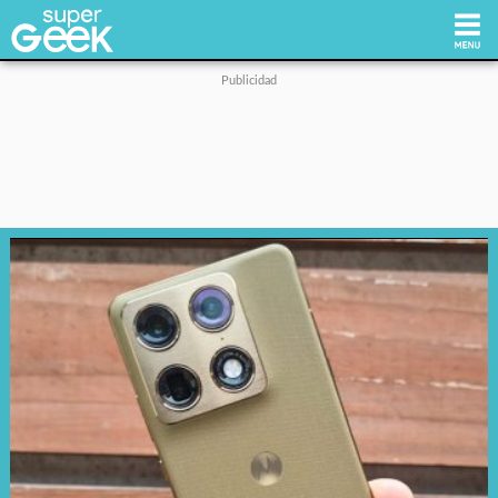
Inicio
Tecnología
Videojuegos
Reviews
Cultura Pop
Streaming
Síguenos: