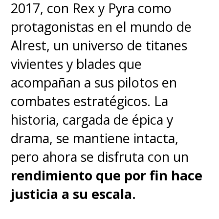
2017, con Rex y Pyra como
protagonistas en el mundo de
Alrest, un universo de titanes
vivientes y blades que
En definitiva, Rhythm Heaven
acompañan a sus pilotos en
Groove es un regreso que
combates estratégicos. La
cumple con lo que promete:
historia, cargada de épica y
diversión rítmica, simple y
drama, se mantiene intacta,
familiar
. Es perfecto para
pero ahora se disfruta con un
quienes quieren un juego ligero
rendimiento que por fin hace
para pasar el rato, pero no
justicia a su escala.
mucho más. El videojuego
se