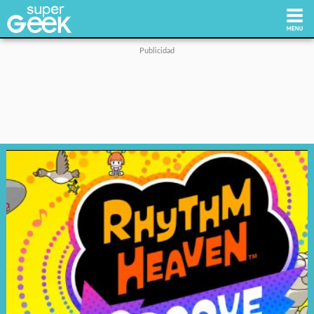
Inicio
Tecnología
Videojuegos
Reviews
Cultura Pop
Streaming
Síguenos: