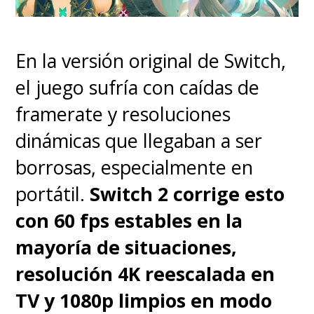
Disponible tanto en Switch 2
como en Switch 1.
En la versión original de Switch,
el juego sufría con caídas de
LO MALO:
framerate y resoluciones
dinámicas que llegaban a ser
Falta de profundidad y
borrosas, especialmente en
contenido duradero.
portátil.
Switch 2 corrige esto
con 60 fps estables en la
No ofrece mejoras
mayoría de situaciones,
significativas entre versiones
resolución 4K reescalada en
de consola.
TV y 1080p limpios en modo