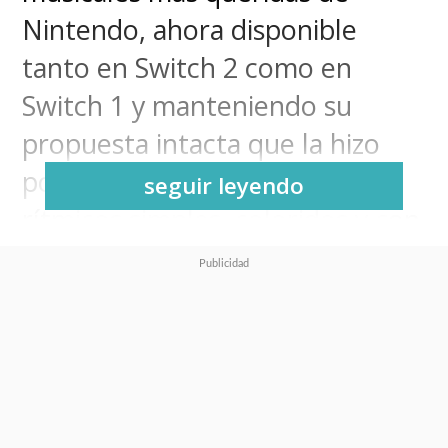
Nintendo, ahora disponible
tanto en Switch 2 como en
Switch 1 y manteniendo su
propuesta intacta que la hizo
popular con sus minijuegos
seguir leyendo
rítmicos simples, coloridos y con
un estilo visual familiar que
apela a la nostalgia de quienes
disfrutaron entregas anteriores.
La experiencia se centra en
seguir el ritmo con precisión
,
ofreciendo partidas rápidas y