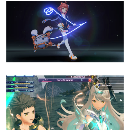
lanza este 2 de julio en la
tienda digital de Nintendo y
tiene un precio de $41.990.
LO BUENO:
Regreso exitoso de una saga
clásica con su esencia intacta.
Propuesta simple y accesible,
ideal para partidas rápidas.