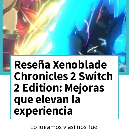
Reseña Xenoblade
Chronicles 2 Switch
2 Edition: Mejoras
Sin embargo, esa misma
que elevan la
simplicidad puede jugar en
experiencia
contra ya que Rhythm Heaven
Lo jugamos y así nos fue.