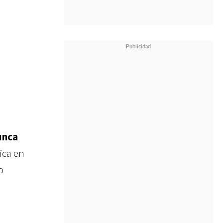
unca
ica en
o