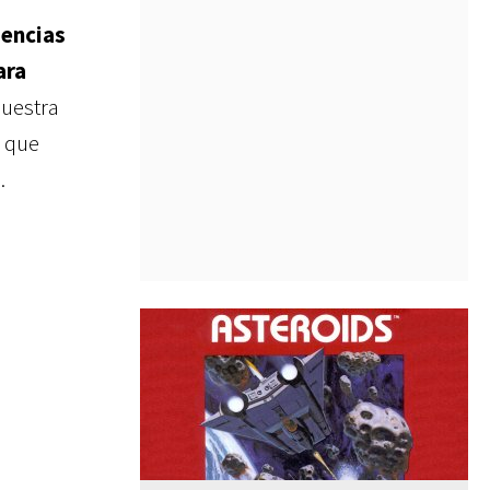
encias
ara
muestra
e que
.