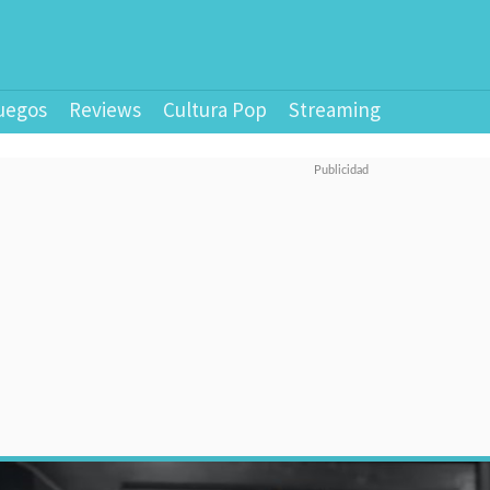
uegos
Reviews
Cultura Pop
Streaming