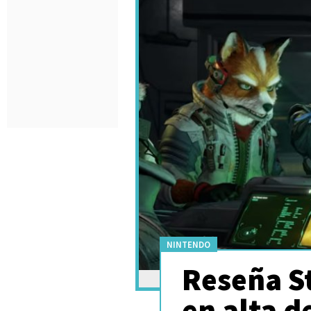
NINTENDO
Reseña St
en alta d