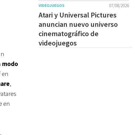
07/08/2026
VIDEOJUEGOS
Atari y Universal Pictures
anuncian nuevo universo
cinematográfico de
videojuegos
an
n
modo
f en
are
,
vatares
ke en