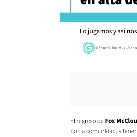
Lo jugamos y así nos
César Silva M. / @cs
El regreso de
Fox McClou
por la comunidad, y tene