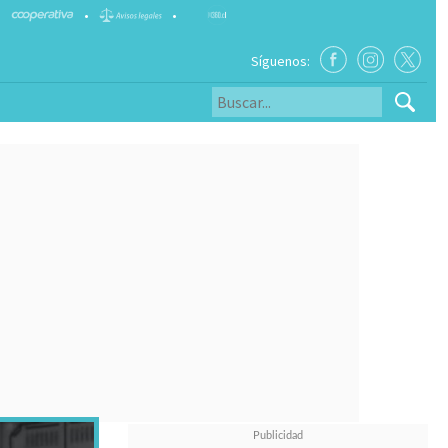
•
•
Síguenos: