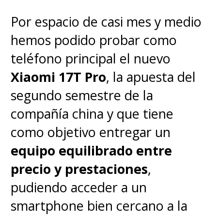
puedes usarlos durante toda la
Por espacio de casi mes y medio
jornada sin preocuparte por
hemos podido probar como
quedarte sin energía. Y si
teléfono principal el nuevo
necesitas una recarga rápida,
Xiaomi 17T Pro
, la apuesta del
bastan unos minutos en el
segundo semestre de la
estuche para tener varias horas
compañía china y que tiene
más de uso.
como objetivo entregar un
equipo equilibrado entre
precio y prestaciones
,
pudiendo acceder a un
smartphone bien cercano a la