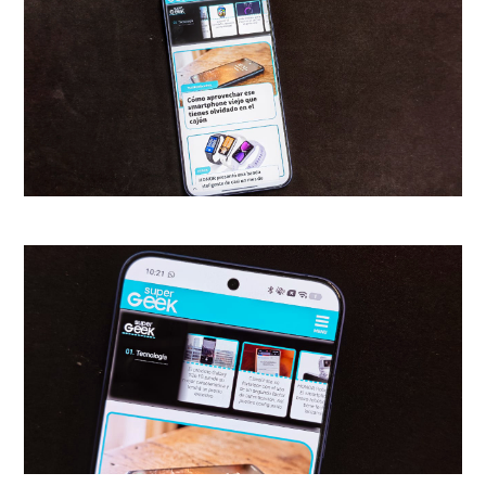
gramos
, y el estuche
37.8
gramos
, lo que los hace livianos
y portables.
Si ya habías experimentado con