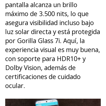
pantalla alcanza un brillo
Huawei AI Life, donde puedes
máximo de 3.500 nits, lo que
ajustar ecualización, revisar
asegura visibilidad incluso bajo
batería y actualizar firmware.
luz solar directa y está protegida
El estuche de carga es
por Gorilla Glass 7i. Aquí, la
compacto, con acabado mate y
experiencia visual es muy buena,
diseño ovalado que cabe
con soporte para HDR10+ y
perfecto en el bolsillo.
Dolby Vision, además de
Disponible en
negro, blanco y
certificaciones de cuidado
azul
, el conjunto tiene un aire
ocular.
futurista sin perder elegancia.
Cada auricular pesa solo
5.1