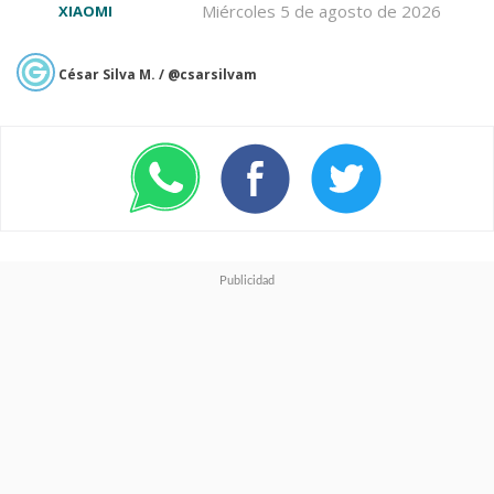
Miércoles 5 de agosto de 2026
XIAOMI
En cuanto al sonido, los FreeClip
César Silva M. / @csarsilvam
2 integran
drivers dinámicos
duales de 10.8 mm
, con
respuesta de frecuencia de
20
Hz a 20 kHz
. El resultado es un
audio claro, con buena
presencia de graves y definición
en voces, especialmente
considerando que no hay
sellado acústico. Además,
incluyen
cancelación de ruido