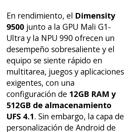
el modelo anterior, puedo
En rendimiento, el
Dimensity
decirte que la autonomía pasó
9500
junto a la GPU Mali G1-
de un máximo de 30 horas a
36
Ultra y la NPU 990 ofrecen un
horas con el estuche
, lo que
desempeño sobresaliente y el
amplía el margen de uso sin
equipo se siente rápido en
preocuparse por la carga,
multitarea, juegos y aplicaciones
mientras que el diseño tipo clip
exigentes, con una
se mantiene,
pero ahora es
configuración de
12GB RAM y
más refinado y ligero
, con un
512GB de almacenamiento
ajuste más estable que reduce
UFS 4.1
. Sin embargo, la capa de
la posibilidad de deslizamiento
personalización de Android de
en actividades físicas. Y a nivel