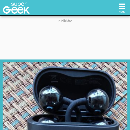
Inicio
Tecnología
Videojuegos
Reviews
Cultura Pop
Streaming
Síguenos: