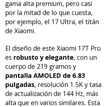
gama alta premium, pero casi
por la mitad de lo que cuesta,
por ejemplo, el 17 Ultra, el titán
En cuanto a sensores, los
de Xiaomi.
FreeClip 2 vienen equipados con
El diseño de este Xiaomi 17T Pro
sensor infrarrojo, giroscopio,
es
robusto y elegante
, con un
acelerómetro, sensor acústico
cuerpo de 219 gramos y
óseo, sensor táctil y sensor
pantalla AMOLED de 6.83
Hall
, lo que permite una
pulgadas
, resolución 1.5K y tasa
detección precisa de uso, pausas
de actualización de 144 Hz, más
automáticas y control gestual.
alta que en varios similares. Esta
Todo esto se integra con la app