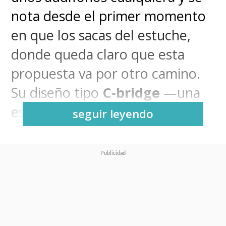
nota desde el primer momento
en que los sacas del estuche,
donde queda claro que esta
propuesta va por otro camino.
Su diseño tipo
C-bridge
—una
especie de clip que abraza la
seguir leyendo
oreja sin entrar en el canal
auditivo— es tan llamativo como
funcional. No hay gomas, no hay
presión, no hay encaje forzado y
sí solo un sistema que se adapta