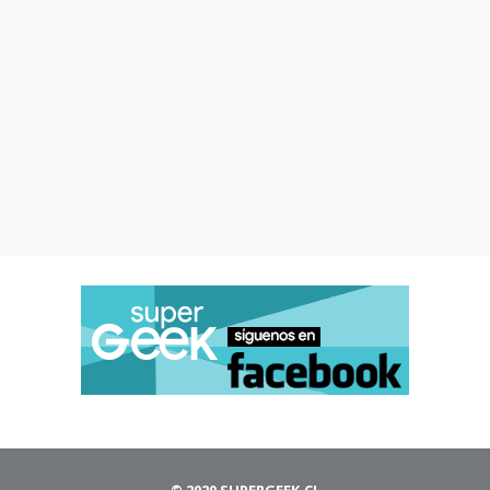
aspira a la cima, no basta con
enteder por qué pasa esto ya
que el usuario compara lo que
recibe hoy. En ese sentido, el
Mate X7 brilla por cámara y
diseño,
pero en IA queda un
paso atrás y la conversación
se está moviendo tan rápido
que esa ausencia se percibe
cada vez más.
En cuanto al software, la
© 2020 SUPERGEEK.CL