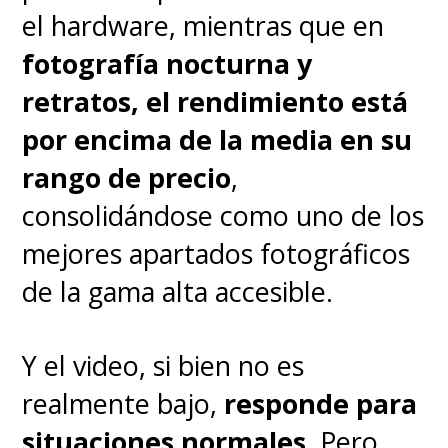
que pese a las sanciones,
el
el hardware, mientras que en
fabricante chino puede
fotografía nocturna y
entregar un producto que
retratos, el rendimiento está
compite de igual a igual e
por encima de la media en su
incluso supera a los mejores.
rango de precio
,
consolidándose como uno de los
El video de Huawei siempre me
mejores apartados fotográficos
ha complicado porque creo que
de la gama alta accesible.
se mueve más de la
cuenta,
pero aquí Mate X7
Y el video, si bien no es
también juega con una
ventaja
realmente bajo,
responde para
indirecta
ya que al ser
situaciones normales
. Pero