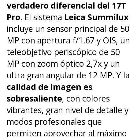
verdadero diferencial del 17T
50MP también resalta y sobre
Pro
. El sistema
Leica Summilux
todo en la fotografía de detalle,
incluye un sensor principal de 50
demostrando que el trabajo de
MP con apertura f/1.67 y OIS, un
Huawei en este aspecto es
teleobjetivo periscópico de 50
notable al punto de humillar a
MP con zoom óptico 2,7x y un
cualquier otro lente similar de
ultra gran angular de 12 MP. Y la
otro smartphone. Todo lo cierra
calidad de imagen es
el ultra gran angular de 40MP y
sobresaliente
, con colores
las dos cámaras frontales de
vibrantes, gran nivel de detalle y
cada pantalla, un combo
modos profesionales que
completo que demuestra
permiten aprovechar al máximo