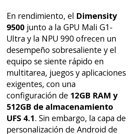
da dos mundos en uno
contando
mucha entrada de
En rendimiento, el
Dimensity
luz cuando la necesitas
y,
9500
junto a la GPU Mali G1-
cuando quieres más nitidez o
Ultra y la NPU 990 ofrecen un
más profundidad de campo,
desempeño sobresaliente y el
puedes cerrar la apertura para
equipo se siente rápido en
controlar mejor la escena. En
multitarea, juegos y aplicaciones
simple,
no es solo otro “modo
exigentes, con una
noche y listo” sino un
configuración de
12GB RAM y
enfoque más fotográfico
, más
512GB de almacenamiento
de cámara de verdad (aunque
UFS 4.1
. Sin embargo, la capa de
varios se enojarán por esto).
personalización de Android de