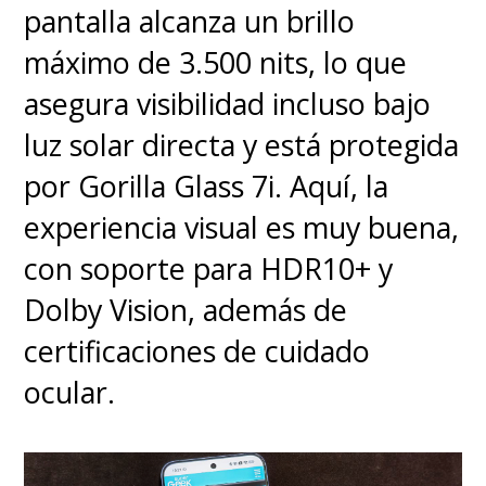
pantalla alcanza un brillo
último iPhone y con cable
. Ojo
máximo de 3.500 nits, lo que
que de
autonomía tuve un día
asegura visibilidad incluso bajo
completo de uso pero a full
luz solar directa y está protegida
pantalla abierta
porque como
por Gorilla Glass 7i. Aquí, la
usuario de este tipo de
experiencia visual es muy buena,
plegables Fold, ya aprendí a
con soporte para HDR10+ y
sacarle todo el provecho a estas
Dolby Vision, además de
mega pantallas de smartphone.
certificaciones de cuidado
ocular.
Ahora, donde este Mate X7 se
transforma en algo aún más
especial es en fotografía,