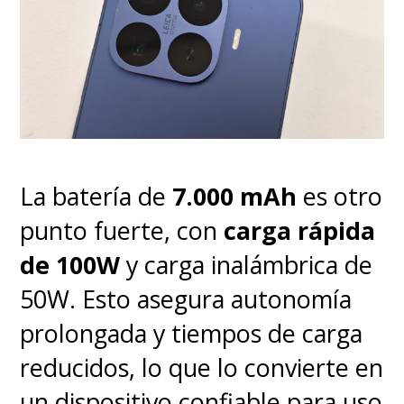
porque no necesita inventar
tanto para que la imagen se vea
firme.
Es bueno porque no
abusa de la IA, pero a la vez es
malo porque por las
limitaciones carece bastante
La batería de
7.000 mAh
es otro
de ella,
al menos en los usos
punto fuerte, con
carga rápida
que ya nos estamos
de 100W
y carga inalámbrica de
acostumbrando.
50W. Esto asegura autonomía
prolongada y tiempos de carga
reducidos, lo que lo convierte en
un dispositivo confiable para uso