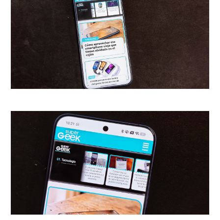
porque Huawei tomó una
decisión poco común en
plegables y no recortó el
módulo por miedo al grosor o al
peso, sino que apostó por un set
de cámaras que parece de gama
ultra tradicional. El corazón del
sistema es una cámara
principal
de 50 MP con apertura
variable física
(de f/1.4 a f/4.0),
que es una rareza valiosa que te