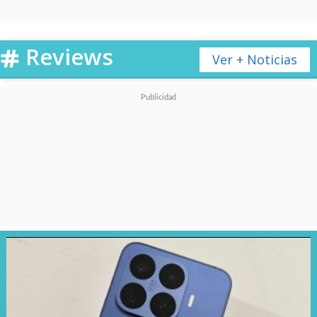
de su plegable, digamos,
normal.
Reviews
Ver + Noticias
El resultado es un equipo
increíblemente fino y
llamativo
, con un grosor que
desafía la física y una
construcción en materiales
aeroespaciales que
se siente
más robusta y suave a la vez
,
que le entrega una sensación de
extra premium que no tiene,