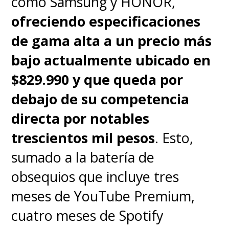
como Samsung y HONOR,
ofreciendo especificaciones
de gama alta a un precio más
bajo actualmente ubicado en
$829.990 y que queda por
debajo de su competencia
directa por notables
trescientos mil pesos
. Esto,
sumado a la batería de
Precisamente, y pasando al
obsequios que incluye tres
rendimiento, aquí está la parte
meses de YouTube Premium,
incómoda que hay que decir sin
cuatro meses de Spotify
maquillarla, porque el equipo