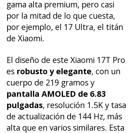
gama alta premium, pero casi
por la mitad de lo que cuesta,
por ejemplo, el 17 Ultra, el titán
de Xiaomi.
Grosor desplegado de apenas
4.5 mm
y un peso que ronda los
El diseño de este Xiaomi 17T Pro
235 gramos
lo convierte en uno
es
robusto y elegante
, con un
de los plegables más finos y
cuerpo de 219 gramos y
livianos del mercado, mientras
pantalla AMOLED de 6.83
que la batería es de
5525 mAh
pulgadas
, resolución 1.5K y tasa
con carga rápida de 66W e
de actualización de 144 Hz, más
inalámbrica de 55W,
casi el
alta que en varios similares. Esta
doble de lo que carga el