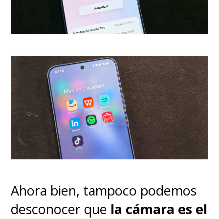
En situaciones de baja luz, el
sensor RYYB característico de
la marca
rescata información
de las sombras
sin generar ese
ruido digital molesto ni
convertir la noche en día
artificialmente, que era su
Ahora bien, tampoco podemos
problema en versiones
desconocer que
la cámara es el
anteriores.
El teleobjetivo de