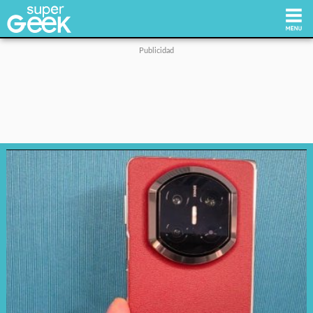
Inicio
Tecnología
Videojuegos
Reviews
Cultura Pop
Streaming
Síguenos: