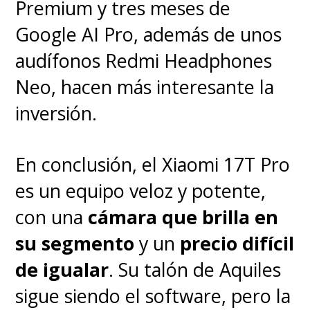
Premium y tres meses de
usa el
Kirin 9030 Pro
, un
Google AI Pro, además de unos
procesador rendidor pero que
audífonos Redmi Headphones
está
al menos tres
Neo, hacen más interesante la
generaciones por debajo de
inversión.
los más potentes de
Qualcomm o incluso
En conclusión, el Xiaomi 17T Pro
MediaTek
. Y si bien
en el uso
es un equipo veloz y potente,
diario eso no se siente para
con una
cámara que brilla en
nada como un equipo lento
y,
su segmento
y un
precio difícil
por el contrario, la experiencia
de igualar
. Su talón de Aquiles
suele ser fluida y suficiente para
sigue siendo el software, pero la
multitarea, redes, fotos, edición