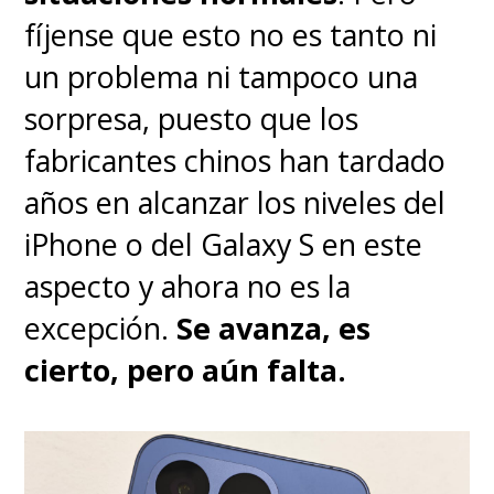
plegable
puedes usar el propio
fíjense que esto no es tanto ni
formato para estabilizar,
un problema ni tampoco una
encuadrar mejor y grabar sin
sorpresa, puesto que los
trípode
en situaciones donde se
fabricantes chinos han tardado
depende más del pulso.
años en alcanzar los niveles del
Además, el modo de uso semi
iPhone o del Galaxy S en este
plegado es práctico para
fotos
aspecto y ahora no es la
de familia, selfies grupales o
excepción.
Se avanza, es
tomas nocturnas donde
cierto, pero aún falta.
apoyar el teléfono marca la
diferencia
y ahí la cámara de
Huawei se luce todavía más