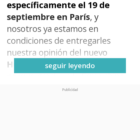
específicamente el 19 de
septiembre en París
, y
nosotros ya estamos en
condiciones de entregarles
nuestra opinión del nuevo
Huawei Watch GT 6 Pro
,
seguir leyendo
porque gracias a la firma china
pudimos acceder a él una
semana antes de su estreno
mundial, tiempo más que
suficiente para saber lo que
tenemos en nuestra muñeca.