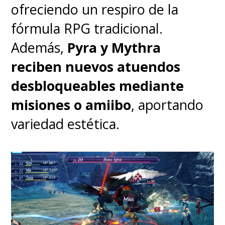
temperatura, ritmo de
ofreciendo un respiro de la
entrenamiento y hasta análisis
fórmula RPG tradicional.
de rigidez arterial. Todo se
Además,
Pyra y Mythra
presenta con gráficos intuitivos,
reciben nuevos atuendos
comparativas semanales y
desbloqueables mediante
alertas personalizadas que te
misiones o amiibo
, aportando
ayudan a entender tu cuerpo y,
variedad estética.
como consejo,
es mejor
descargar desde el QR que
viene en la parte posterior de
su empaque
y no del que lanza
el reloj en su pantalla.