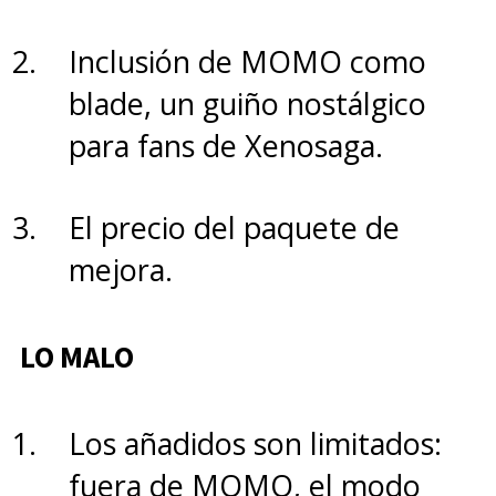
deportivo, sería ideal poder
Inclusión de MOMO como
controlarlo sin tocar la pantalla.
blade, un guiño nostálgico
para fans de Xenosaga.
En cuanto a compatibilidad,
Huawei no discrimina ya que sus
El precio del paquete de
smartwatch
funcionan con
mejora.
teléfonos móviles Android y
iOS
, siempre que tengan
LO MALO
instalada la app Salud y cumplan
con versiones mínimas del
Los añadidos son limitados:
sistema operativo. Aunque
fuera de MOMO, el modo