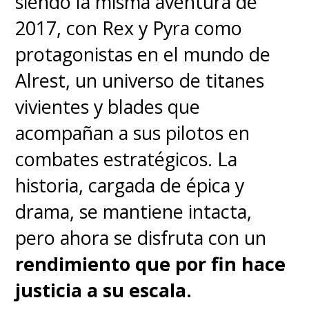
siendo la misma aventura de
Pero claramente esto va más
2017, con Rex y Pyra como
allá de sensores y así el Watch
protagonistas en el mundo de
GT 6 Pro es, probablemente, el
Alrest, un universo de titanes
reloj más avanzado que ha
vivientes y blades que
salido de un fabricante de
acompañan a sus pilotos en
smartphones durante el último
combates estratégicos. La
tiempo. No solo por sus
historia, cargada de épica y
prestaciones médicas, sino que
drama, se mantiene intacta,
también por su enfoque
pero ahora se disfruta con un
deportivo que
incluye más de
rendimiento que por fin hace
100 modos de entrenamiento
,
justicia a su escala.