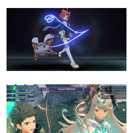
métricas avanzadas como
potencia virtual en ciclismo (sin
necesidad de medidor externo),
mapas vectoriales para golf con
zoom infinito, y un modo trail
que analiza altitud, pendiente y
rendimiento en tiempo real. Y
como si fuera poco,
incorpora
detección de caídas con
sensor IMU de largo alcance,
capaz de enviar alertas SOS
con ubicación tras cinco