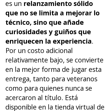
es un
relanzamiento sólido
categorías diferentes
que no se limita a mejorar lo
considerando A gusto, Neutro
técnico, sino que añade
y A disgusto.
curiosidades y guiños que
enriquecen la experiencia
.
Por un costo adicional
relativamente bajo, se convierte
en la mejor forma de jugar esta
entrega, tanto para veteranos
como para quienes nunca se
acercaron al título. Está
disponible en la tienda virtual de
Un detalle que no pude probar