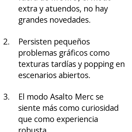
algunas funciones avanzadas
extra y atuendos, no hay
como respuestas rápidas o los
grandes novedades.
mapas de Petal (que son
bastante mejores que los de
Persisten pequeños
Google) están limitadas en
problemas gráficos como
iPhone,
la experiencia general
texturas tardías y popping en
sigue siendo sólida y fluida.
escenarios abiertos.
Ahora bien, hay un tema que no
El modo Asalto Merc se
se puede ignorar y que tiene
siente más como curiosidad
que ver con los
reportes de
que como experiencia
desconexión entre relojes
robusta.