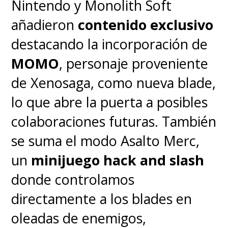
Nintendo y Monolith Soft
añadieron
contenido exclusivo
destacando la incorporación de
MOMO
, personaje proveniente
de Xenosaga, como nueva blade,
La
app Salud
de Huawei es el
lo que abre la puerta a posibles
centro neurálgico del Watch GT
colaboraciones futuras. También
6 Pro y desde ahí se despliega
se suma el modo Asalto Merc,
una
radiografía completa de
un
minijuego hack and slash
tu estado físico y mental
con
donde controlamos
frecuencia cardíaca, sueño,
directamente a los blades en
estrés, oxigenación,
oleadas de enemigos,