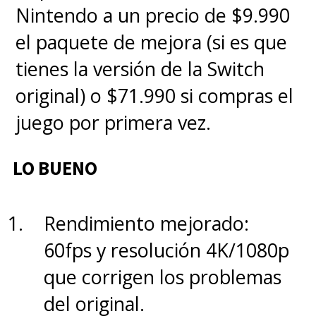
Nintendo a un precio de $9.990
son las
instrucciones de voz,
el paquete de mejora (si es que
algo que el Watch GT 6 Pro
tienes la versión de la Switch
incluye pero esta función está
original) o $71.990 si compras el
limitada a teléfonos Huawei
juego por primera vez.
con EMUI actualizado
, lo que
deja fuera a quienes usamos
LO BUENO
otros dispositivos. En mi caso,
al
no contar con un smartphone
Rendimiento mejorado:
de la marca
, no fue posible
60fps y resolución 4K/1080p
activar ni testear esa opción.
que corrigen los problemas
Una lástima, porque con esa
del original.
autonomía brutal y su enfoque