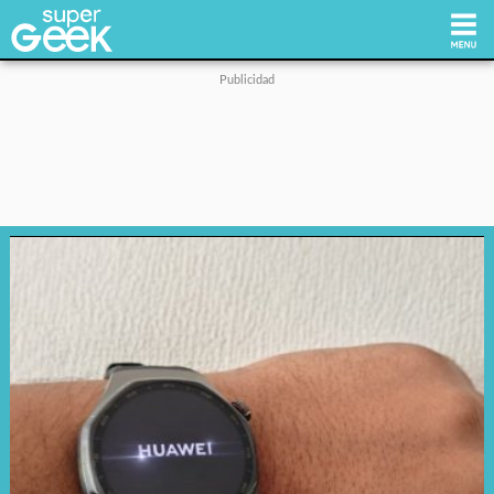
Inicio
Tecnología
Videojuegos
Reviews
Cultura Pop
Streaming
Síguenos: