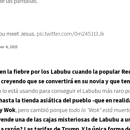
e las pantallas.
bu meet Jesus.
pic.twitter.com/0m2451t3Jk
er 4, 2025
en la fiebre por los Labubu cuando la popular Re
 creyendo que se convertirá en su novia y que te
ven lo está usando para conseguir el Labubu más raro p
hasta la tienda asiática del pueblo -que en realid
ty Wok
, pero cambió porque
todo lo "Wok" está muert
vende una de las cajas misteriosas de Labubu a u
La razón? Las tarifas de Trump
.
Y la única forma d