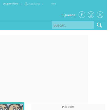
•
•
Síguenos: