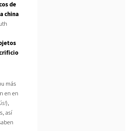
cos de
a china
uth
bjetos
rificio
ubu más
an en en
ús!
),
s, así
 saben