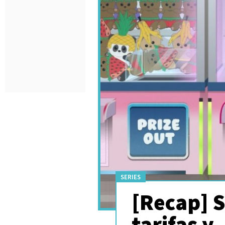
SERIES
[Recap] 
tarifas y