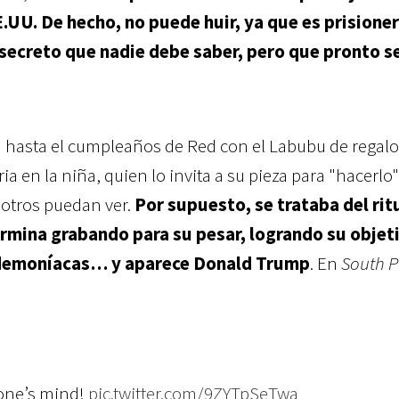
.UU. De hecho, no puede huir, ya que es prisioner
secreto que nadie debe saber, pero que pronto s
ga hasta el cumpleaños de Red con el Labubu de regalo
ia en la niña, quien lo invita a su pieza para "hacerlo"
e otros puedan ver.
Por supuesto, se trataba del rit
rmina grabando para su pesar, logrando su objet
s demoníacas… y aparece Donald Trump
. En
South P
yone’s mind!
pic.twitter.com/9ZYTpSeTwa