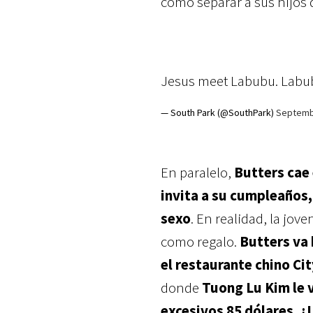
cómo separar a sus hijos d
Jesus meet Labubu. Labu
— South Park (@SouthPark)
Septemb
En paralelo,
Butters cae 
invita a su cumpleaños,
sexo
. En realidad, la jo
como regalo.
Butters va 
el restaurante chino Ci
donde
Tuong Lu Kim le 
excesivos 85 dólares. ¿