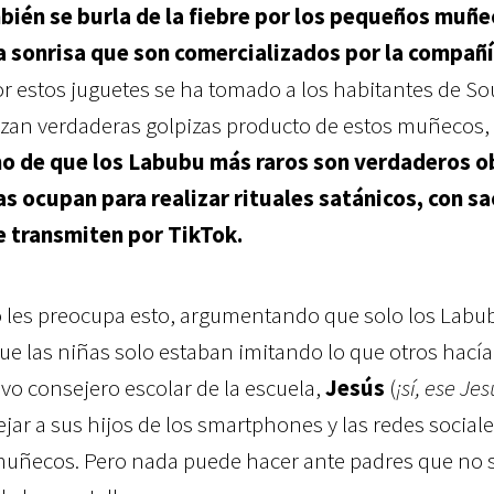
mbién se burla de la fiebre por los pequeños muñe
a sonrisa que son comercializados por la compañí
or estos juguetes se ha tomado a los habitantes de So
izan verdaderas golpizas producto de estos muñecos,
mo de que los Labubu más raros son verdaderos o
s ocupan para realizar rituales satánicos, con sac
ue transmiten por TikTok.
o les preocupa esto, argumentando que solo los Lab
e las niñas solo estaban imitando lo que otros hací
evo consejero escolar de la escuela,
Jesús
(
¡sí, ese Jes
ejar a sus hijos de los smartphones y las redes sociale
muñecos. Pero nada puede hacer ante padres que no