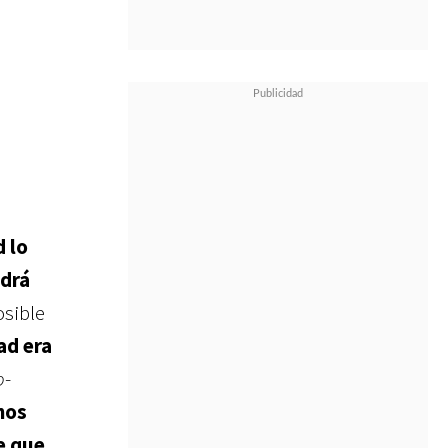
d lo
ndrá
osible
ad era
o
-
nos
e que