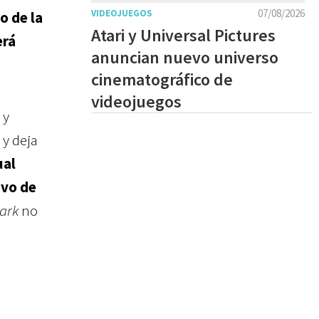
07/08/2026
VIDEOJUEGOS
o de la
Atari y Universal Pictures
erá
anuncian nuevo universo
cinematográfico de
videojuegos
 y
 y deja
ual
ivo de
ark
no