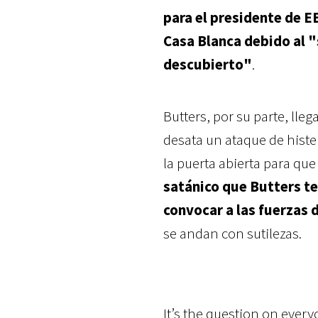
para el presidente de EE
Casa Blanca debido al "
descubierto"
.
Butters, por su parte, lle
desata un ataque de hister
la puerta abierta para qu
satánico que Butters te
convocar a las fuerza
se andan con sutilezas.
It’s the question on ever