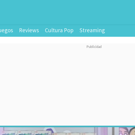
uegos
Reviews
Cultura Pop
Streaming