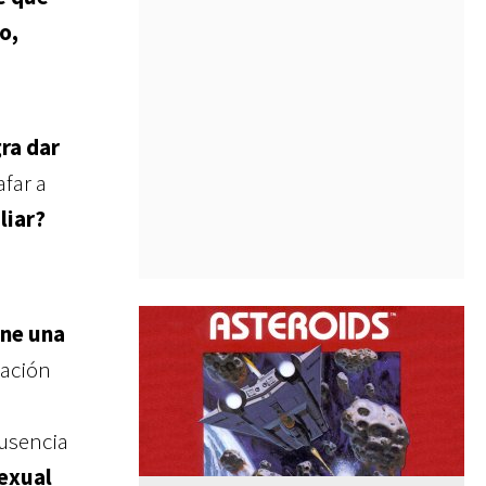
o,
gra dar
afar a
liar?
ene una
sación
ausencia
sexual