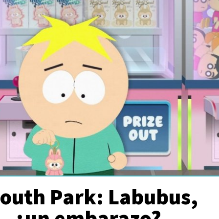
South Park: Labubus,
... ¿un embarazo?