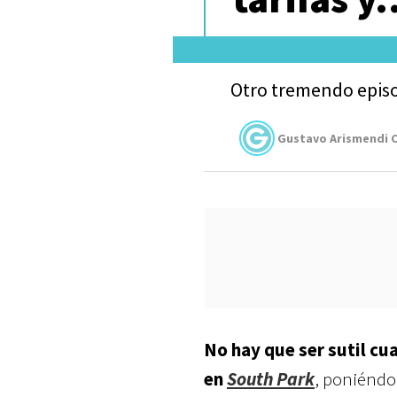
Otro tremendo episo
Gustavo Arismendi C
No hay que ser sutil cu
en
South Park
, poniéndo