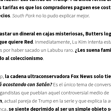
s tarifas es que los compradores paguen ese cost
ecios
.
South Park
no lo pudo explicar mejor.
astar un dineral en cajas misteriosas, Butters lo
 que quiere Red
. Inmediatamente, Lu Kim intenta est
s por haber sacado un Labubu raro.
¿Les suena fami
o al coleccionismo
.
mp,
la cadena ultraconservadora Fox News solo ti
á acostando con Satán?
Es el único tema de conver
agandistas que pueblan aquel controversial medio de
n
, actual pareja de Trump en la serie y que explica la 
anca,
se siente deprimido al ser un simple objeto 