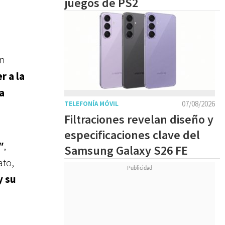
juegos de PS2
ón
r a la
a
07/08/2026
TELEFONÍA MÓVIL
Filtraciones revelan diseño y
especificaciones clave del
"
,
Samsung Galaxy S26 FE
ato,
y su