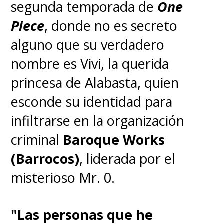
segunda temporada de
One
el uno del otro para sobrevivir.
Piece
, donde no es secreto
Ya pueden revivir la primera
alguno que su verdadero
temporada completa de
The Last
nombre es Vivi, la querida
of Us
en el streaming
HBO Max
.
princesa de Alabasta, quien
esconde su identidad para
infiltrarse en la organización
criminal
Baroque Works
(Barrocos)
, liderada por el
misterioso Mr. 0.
"Las personas que he