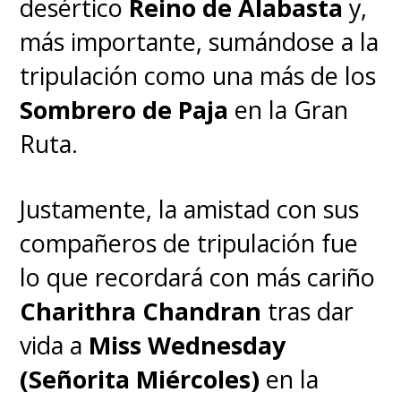
serie,
Joel (Pedro Pascal)
, un
desértico
Reino de Alabasta
y,
curtido superviviente, es
más importante, sumándose a la
contratado para sacar de
tripulación como una más de los
contrabando a
Ellie (Bella
Sombrero de Paja
en la Gran
Ramsey)
, una niña de 14 años,
Ruta.
de una opresiva zona de
Justamente, la amistad con sus
cuarentena. Pero lo que
compañeros de tripulación fue
comienza como un pequeño
lo que recordará con más cariño
trabajo pronto se convierte en
Charithra Chandran
tras dar
un viaje brutal y desgarrador,
vida a
Miss Wednesday
donde ambos deben atravesar
(Señorita Miércoles)
en la
los Estados Unidos y depender