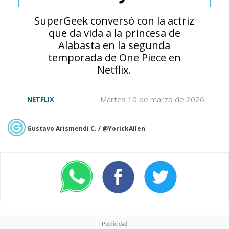
SuperGeek conversó con la actriz
— Naughty Dog (@Naughty_Dog)
January 9, 2024
que da vida a la princesa de
Alabasta en la segunda
temporada de One Piece en
Netflix.
La adaptación de la Parte 2
del título de Naughty Dog
Martes 10 de marzo de 2026
NETFLIX
abarcará dos temporadas de
la serie
. Ese es el plan,
aunque
Gustavo Arismendi C. / @YorickAllen
no esté asegurada una
tercera temporada
.
"Lo que sí
puedo confirmar es que esa
historia no cabe en una sola
temporada"
, aseguró Mazin.