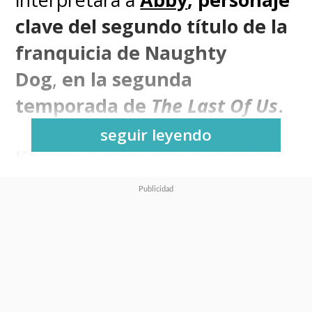
clave del segundo título de la
franquicia de Naughty
Dog
,
en la segunda
temporada de
The Last Of Us
.
seguir leyendo
Kaitlyn Dever, que ha sacado
aplausos en películas como
Booksmart
y
No One Will Save
You
, será la encargada de dar
vida a Abigail Anderson
,
quien, con su imponente