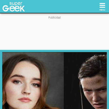
Inicio
Tecnología
Videojuegos
Reviews
Cultura Pop
Streaming
Síguenos: