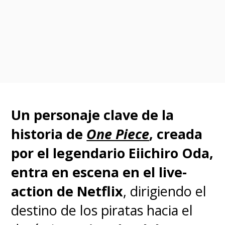
crítica y audiencia,
asegurando
su renovación y
consiguiendo
múltiples
nominaciones a los premios
Emmy
.
Su ventana de estreno
para el 2025 hace absoluto
Un personaje clave de la
sentido considerando que el
historia de
One Piece
, creada
rodaje de los nuevos episodios
por el legendario Eiichiro Oda,
recién comenzará en febrero
entra en escena en el live-
de 2024
.
action de Netflix
, dirigiendo el
En la primera temporada de la
destino de los piratas hacia el