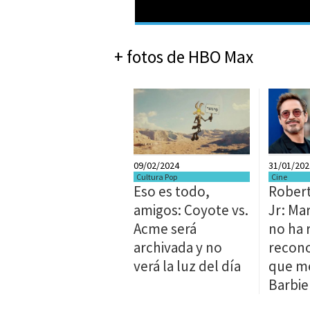
+ fotos de HBO Max
09/02/2024
31/01/202
Cultura Pop
Cine
Eso es todo,
Rober
amigos: Coyote vs.
Jr: Ma
Acme será
no ha 
archivada y no
recon
verá la luz del día
que m
Barbie