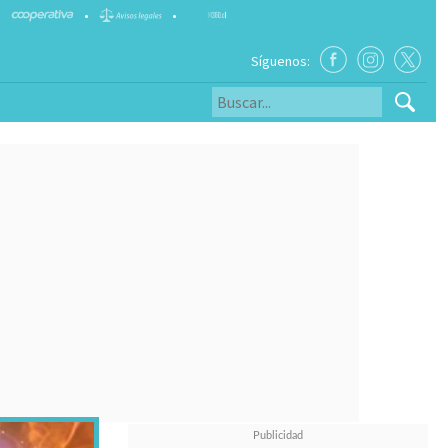
•
•
Síguenos: