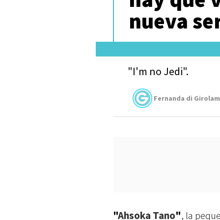
nueva ser
"I'm no Jedi".
Fernanda di Girola
"
Ahsoka Tano
"
, la peq