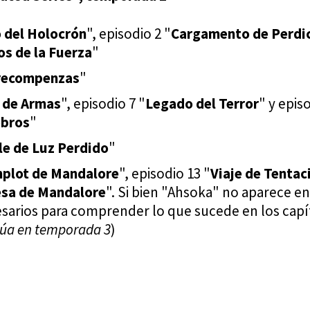
 del Holocrón
", episodio 2 "
Cargamento de Perdi
os de la Fuerza
"
recompenzas
"
 de Armas
", episodio 7 "
Legado del Terror
" y epis
ebros
"
le de Luz Perdido
"
mplot de Mandalore
", episodio 13 "
Viaje de Tentac
sa de Mandalore
". Si bien "Ahsoka" no aparece en
esarios para comprender lo que sucede en los capí
úa en temporada 3
)