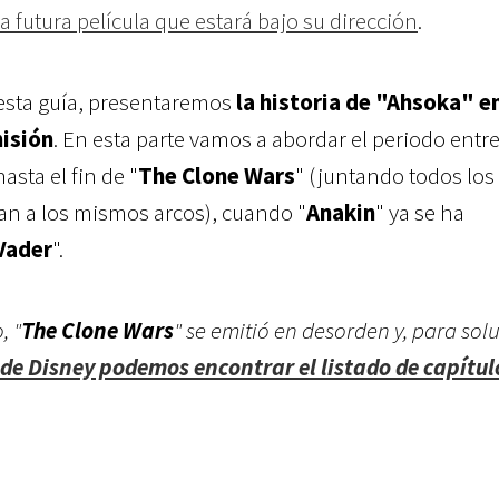
la futura película que estará bajo su dirección
.
 esta guía, presentaremos
la historia de "Ahsoka" e
misión
. En esta parte vamos a abordar el periodo entre
asta el fin de "
The Clone Wars
" (juntando todos los
an a los mismos arcos), cuando "
Anakin
" ya se ha
Vader
".
, "
The Clone Wars
" se emitió en desorden y, para sol
de Disney podemos encontrar el listado de capítulo