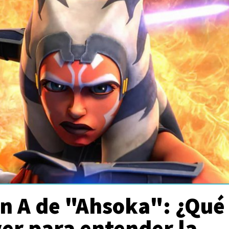
on A de "Ahsoka": ¿Qué
er para entender la