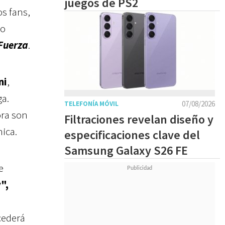
juegos de PS2
os fans,
lo
 Fuerza
.
ni
,
ga.
07/08/2026
TELEFONÍA MÓVIL
ora son
Filtraciones revelan diseño y
hica.
especificaciones clave del
Samsung Galaxy S26 FE
e
",
cederá