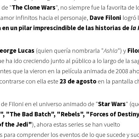
 de "
The Clone Wars
", no siempre fue la favorita de l
 amor infinitos hacia el personaje,
Dave Filoni
logró 
 en un pilar imprescindible de las historias de
la
eorge Lucas
(quien quería nombrarla "
Ashla
") y
Filo
ue ha ido creciendo junto al público a lo largo de la sa
ntes que la vieron en la película animada de 2008 ah
contrarse con ella este
23 de agosto
en la pantalla c
 de Filoni en el universo animado de "
Star Wars
" (qu
, "The Bad Batch", "Rebels", "Forces of Destiny
f the Jedi"
), ahora estas series se han vuelto
as para comprender los eventos de lo que sucede y su