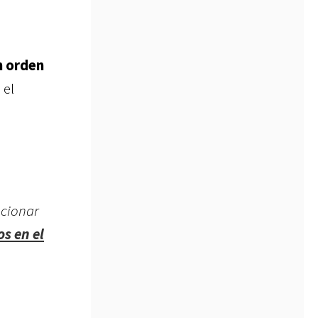
n orden
 el
ucionar
s en el