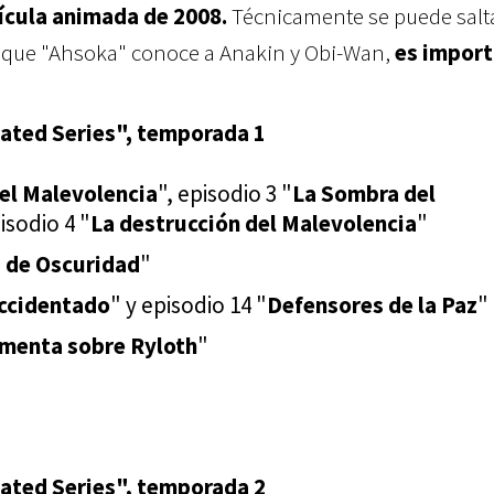
lícula animada de 2008.
Técnicamente se puede salta
ez que "Ahsoka" conoce a Anakin y Obi-Wan,
es impor
ated Series", temporada 1
del Malevolencia
", episodio 3 "
La Sombra del
isodio 4 "
La destrucción del Malevolencia
"
 de Oscuridad
"
Accidentado
" y episodio 14 "
Defensores de la Paz
"
rmenta sobre Ryloth
"
ated Series", temporada 2