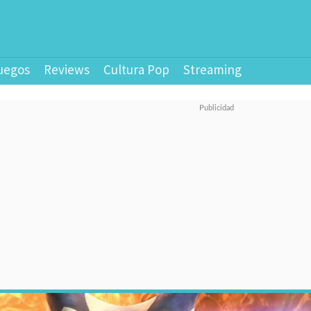
uegos
Reviews
Cultura Pop
Streaming