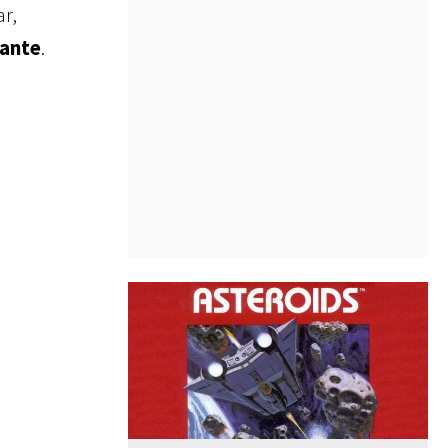
r,
tante
.