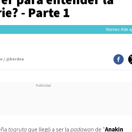
ie? - Parte 1
Viernes 4 de 
mo / @berdea
ueña
togruta
que llegó a ser la
padawan
de "
Anakin