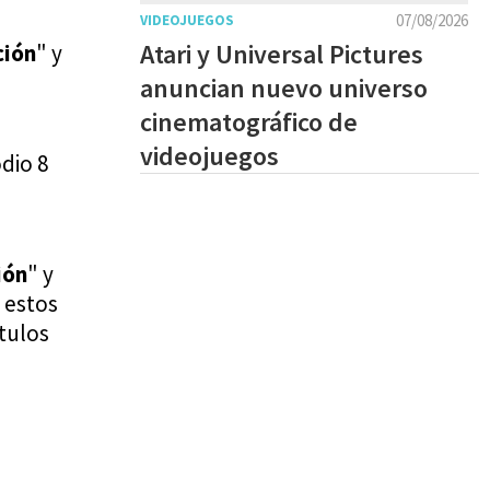
07/08/2026
VIDEOJUEGOS
Atari y Universal Pictures
ción
" y
anuncian nuevo universo
cinematográfico de
videojuegos
odio 8
ión
" y
 estos
tulos